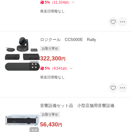
5
%
（
11,324
pt
）
発送日情報なし
ロジクール CC5000E Rally
お取り寄せ
322,300
円
5
%
（
9,541
pt
）
発送日情報なし
音響設備セット品 小型店舗用音響設備
お取り寄せ
56,430
円