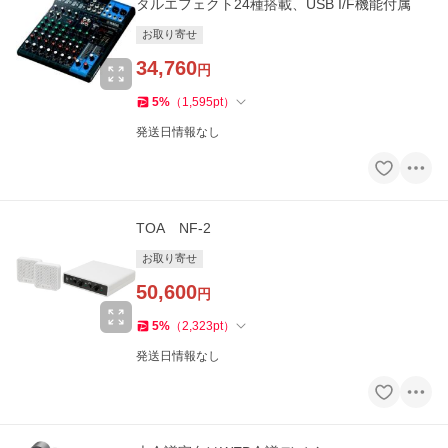
タルエフェクト24種搭載、USB I/F機能付属
お取り寄せ
34,760
円
5
%
（
1,595
pt
）
発送日情報なし
TOA NF-2
お取り寄せ
50,600
円
5
%
（
2,323
pt
）
発送日情報なし