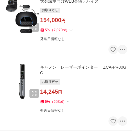
大会議室向けWEB会議デバイス
お取り寄せ
154,000
円
5
%
（
7,070
pt
）
発送日情報なし
キャノン レーザーポインター ZCA-PR80G
C
お取り寄せ
14,245
円
5
%
（
653
pt
）
発送日情報なし