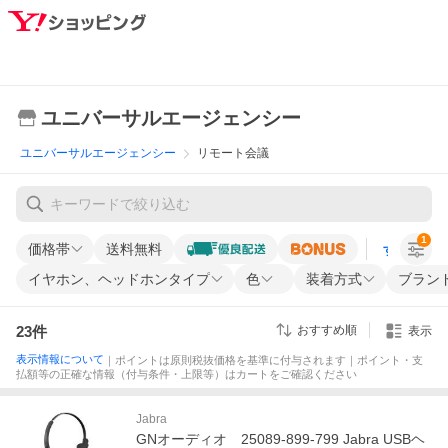
ユニバーサルエージェンシー
ユニバーサルエージェンシー
リモート会議
1
価格帯
送料無料
すべての条
イヤホン、ヘッドホンタイプ
色
装着方式
ブラン
23
件
おすすめ順
表示
表示情報について
｜ポイントは原則税抜価格を基準に付与されます｜ポイント・支
払額等の正確な情報（付与条件・上限等）はカートをご確認ください
Jabra
GNオーディオ 25089-899-799 Jabra USBヘ