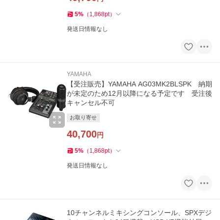
5
%
（
1,868
pt
）
発送日情報なし
YAMAHA
【受注販売】YAMAHA AG03MK2BLSPK 納期
が未定のため12月以降になる予定です 受注後
キャンセル不可
お取り寄せ
40,700
円
5
%
（
1,868
pt
）
発送日情報なし
10チャンネルミキシングコンソール、SPXデジ