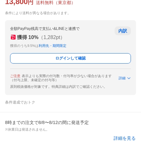
13,800
円
送料無料
（
東京都
）
条件により送料が異なる場合があります。
全額PayPay残高で支払い&LINEと連携で
内訳
獲得
10
%
（
1,282
pt）
獲得のうち9.5%は
利用先・期間限定
ログインして確認
ご注意
表示よりも実際の付与数・付与率が少ない場合があります
詳細
（付与上限、未確定の付与等）
原則税抜価格が対象です。特典詳細は内訳でご確認ください。
条件達成でおトク
8時までの注文で8/8〜8/12の間に発送予定
※休業日は発送されません。
詳細を見る