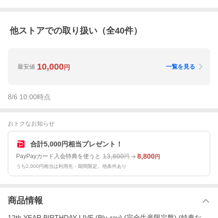
他ストアでの取り扱い（全
40
件）
10,000
最安値
一覧を見る
円
8/6 10:00
時点
おトクなお知らせ
合計5,000円相当プレゼント！
13,800
8,800
PayPayカード入会特典を使うと
円
円
うち2,000円相当は利用先・期間限定。他条件あり
商品情報
12th YEAR BIRTHDAY LIVE (Blu-ray) (完全生産限定盤) (特典な