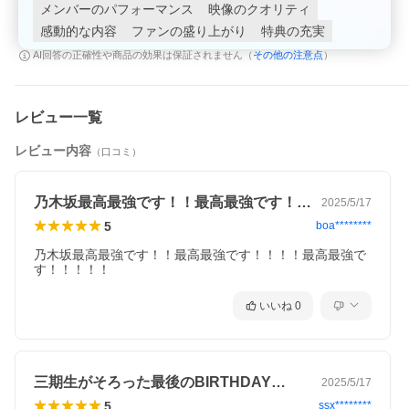
メンバーのパフォーマンス
映像のクオリティ
感動的な内容
ファンの盛り上がり
特典の充実
その他の注意点
AI回答の正確性や商品の効果は保証されません（
）
レビュー一覧
レビュー内容
（口コミ）
乃木坂最高最強です！！最高最強です！！…
2025/5/17
5
boa********
乃木坂最高最強です！！最高最強です！！！！最高最強で
す！！！！！
いいね
0
三期生がそろった最後のBIRTHDAY…
2025/5/17
5
ssx********