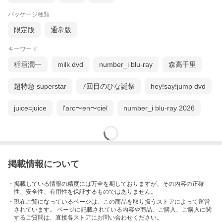
パッケージ種類
限定版
通常版
キーワード
稲垣潤一
milk dvd
number_i blu-ray
森高千里
超特急 superstar
7回目のひな誕祭
hey!say!jump dvd
juice=juice
l'arc〜en〜ciel
number_i blu-ray 2026
掲載情報について
・掲載している情報の精度には万全を期しておりますが、その内容の正確
性、安全性、有用性を保証するものではありません。
・現在ご覧になっているページは、この
商品
を取り扱うストアによって運営
されています。 ページに記載されている内容
や商品、ご購入
、ご購入に関
するご質問は、直接各ストアにお問い合わせください。