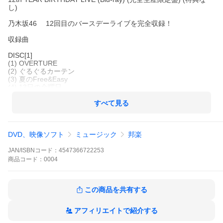
し)
乃木坂46 12回目のバースデーライブを完全収録！
収録曲
DISC[1]
(1) OVERTURE
(2) ぐるぐるカーテン
(3) 夏のFree&Easy
(4) 13日の金曜日
(5) おいでシャンプー
(6) 気づいたら片想い
すべて見る
(7) バレッタ
(8) せっかちなかたつむり
(9) 孤独兄弟
DVD、映像ソフト
ミュージック
邦楽
(10) 他の星から
(11) 偶然を言い訳にして
(12) 生まれたままで
JAN/ISBNコード：
4547366722253
(13) あの日 僕は咄嗟に嘘をついた
商品
コード：
0004
(14) 指望遠鏡
(15) そんなバカな&hellip;
(16) 走れ!Bicycle
この商品を共有する
(17) 制服のマネキン
(18) 音が出ないギター
(19) 世界で一番 孤独なLover
アフィリエイトで紹介する
(20) 失いたくないから
(21) やさしさとは