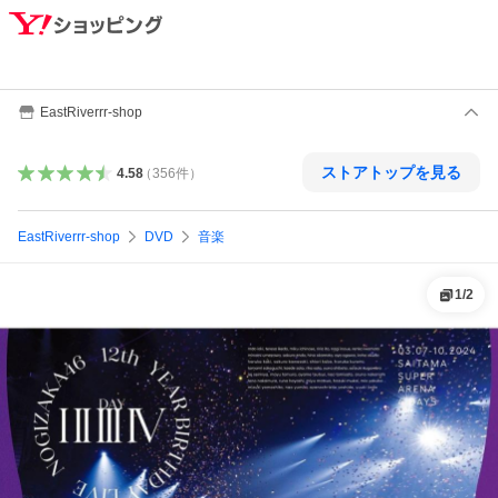
EastRiverrr-shop
ストアトップを見る
4.58
（
356
件
）
EastRiverrr-shop
DVD
音楽
1
/
2