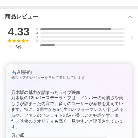
(22) 何もできずにそばにいる
(23) 何度目の青空か?
(24) 人はなぜ走るのか?
商品レビュー
(25) ロマンスのスタート
(26) ロマンティックいか焼き
4.33
(27) ガールズルール
5
4
(28) 乃木坂の詩
3
(29) ハウス!
2
(30) ダンケシェーン
1
6
件
(31) 君の名は希望
AI要約
他ストアのレビューを含めて要約しています
乃木坂の魅力が詰まったライブ映像
乃木坂の12thバースデーライブは、メンバーの可憐さや美
しさが詰まった内容で、多くのユーザーが感動を覚えてい
ます。特に、3期生から5期生のパフォーマンスが楽しめる
点や、ファンのペンライトの波が美しいと好評です。ま
た、映像のクオリティも高く、見やすいと評価されていま
す。
良い点