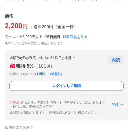
価格
2,200
円
+ 送料
200
円
（
全国一律
）
同一ストア3,980円以上で
送料無料
対象商品を見る
条件により送料が異なる場合があります。
全額PayPay残高で支払い&LINEと連携で
内訳
獲得
5
%
（
101
pt）
獲得のうち4.5%は
利用先・期間限定
ログインして確認
ご注意
表示よりも実際の付与数・付与率が少ない場合があります
詳細
（付与上限、未確定の付与等）
原則税抜価格が対象です。特典詳細は内訳でご確認ください。
条件達成でおトク