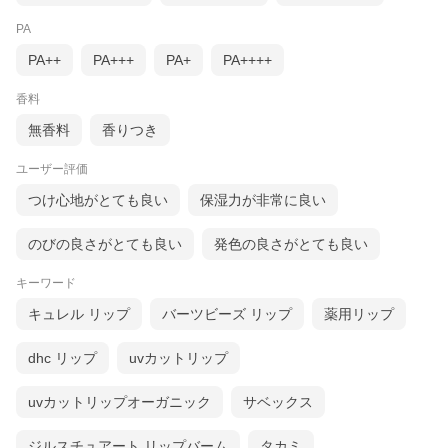
PA
PA++
PA+++
PA+
PA++++
香料
無香料
香りつき
ユーザー評価
つけ心地がとても良い
保湿力が非常に良い
のびの良さがとても良い
発色の良さがとても良い
キーワード
キュレル リップ
バーツビーズ リップ
薬用リップ
dhc リップ
uvカットリップ
uvカットリップオーガニック
サベックス
ジルスチュアート リップバーム
タカミ