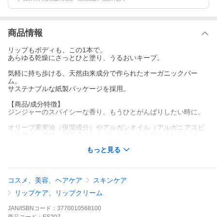
商品情報
リップもボディも、この1本で。
あらゆる乾燥にさっとひと塗り、うるおいキープ。
気軽に持ち歩ける、天然由来成分で作られたオーガニックバー
ム。
サステナブルな紙製パッケージを採用。
【商品/成分特徴】
ジンジャーのスパイシーな香り。もうひとがんばりしたい時に。
オリーブ果実油（保湿成分）やアルガンオイル（アルガニアスピ
ノサ核油：整肌・保湿成分）をブレンドしたお肌にうれしいバー
ムで、唇や肌の乾燥を防ぎます。
もっと見る
リップ下地にもお使いいただけるほか、手の甲、肘・膝・踵など
の部分ケアにも。
また、嫌なべたつきが無いため、目元・目じりや、マスクで乾燥
しがちな口元へのご使用もおすすめです。
コスメ、美容、ヘアケア
スキンケア
【ご使用方法】
リップケア、リップクリーム
フタを外し容器の底部分を指で押し、本品2ミリ程度を出します。
乾燥が気になる唇や身体に適量塗布します。
JAN/ISBNコード：
3770010568100
使用後はフタをしてください。