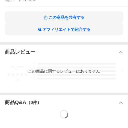
商品
コード：
ES207
(中身を出し過ぎないようご注意ください。清潔な肌へご使用くだ
さい。)
【商品詳細】
この商品を共有する
15mL
サイズ：H82×W21×D21(mm)
品番：ES-207
アフィリエイトで紹介する
天然由来成分100％
【全成分】
オリーブ果実油、ミツロウ、アルガニアスピノサ核油、ショウガ
商品レビュー
根油、ラベンダー花油、トコフェロール
-.--
5
4
この
商品
に関するレビューはありません
3
2
1
-
件
商品Q&A
（
0
件）