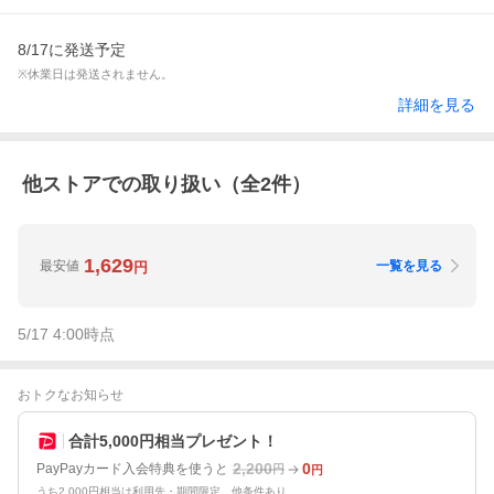
8/17に発送予定
※休業日は発送されません。
詳細を見る
他ストアでの取り扱い（全
2
件）
1,629
最安値
一覧を見る
円
5/17 4:00
時点
おトクなお知らせ
合計5,000円相当プレゼント！
2,200
0
PayPayカード入会特典を使うと
円
円
うち2,000円相当は利用先・期間限定。他条件あり