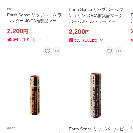
earth
e
Earth Sense リップバーム マ
Earth Sense リップバーム ラ
ンダリン JOCA推奨品マーク
ベンダー JOCA推奨品マーク
パームオイルフリー アース
パームオイルフリー アース
センス オーガニック サステ
2,200
2,200
円
円
センス オーガニック サステ
ナブル コスメ
ナブル コスメ
5
%
（
101
pt
）
5
%
（
101
pt
）
earth
e
Earth Sense リップバーム ピ