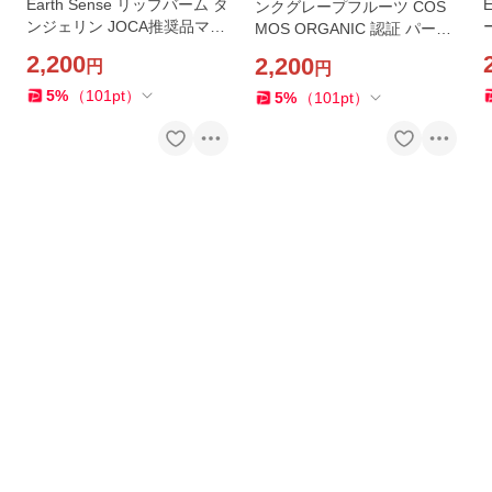
Earth Sense リップバーム タ
ンクグレープフルーツ COS
ンジェリン JOCA推奨品マー
MOS ORGANIC 認証 パーム
ク パームオイルフリー アー
オイルフリー アースセンス
2,200
2,200
円
円
スセンス オーガニック サス
オーガニック サステナブル
テナブル コスメ
5
%
（
101
pt
）
5
%
（
101
pt
）