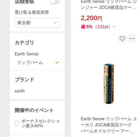
店頭受取
Earth Sense リップバーム ジ
ンジャー JOCA推奨品マーク
受け取る都道府県
パームオイルフリー アース
2,200
円
センス オーガニック サステ
東京都
ナブル コスメ
5
%
（
101
pt
）
カテゴリ
Earth Sense
リップバーム
ブランド
earth
開催中のイベント
Earth Sense リップバーム ユ
ボーナスセレクショ
ーカリ JOCA推奨品マーク
ン最大40%
パームオイルフリー アース