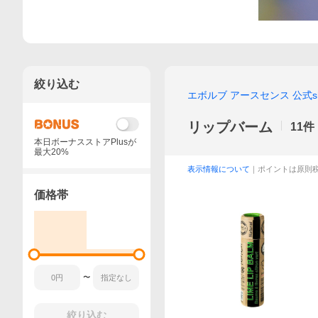
絞り込む
エボルブ アースセンス 公式s
リップバーム
11
件
本日ボーナスストアPlusが
最大20%
表示情報について
｜ポイントは原則
価格帯
〜
絞り込む