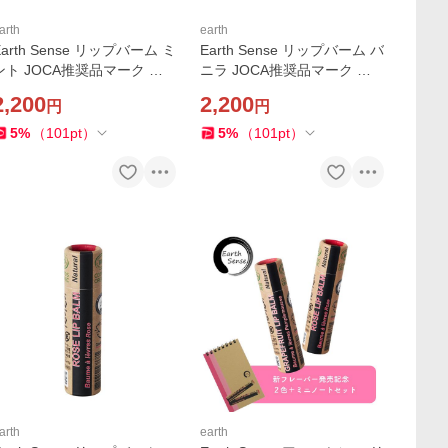
arth
earth
Earth Sense リップバーム ミ
Earth Sense リップバーム バ
ント JOCA推奨品マーク パ
ニラ JOCA推奨品マーク パ
ームオイルフリー アースセ
ームオイルフリー アースセ
2,200
2,200
円
円
ンス オーガニック サステナ
ンス オーガニック サステナ
ブル コスメ
ブル コスメ
5
%
（
101
pt
）
5
%
（
101
pt
）
arth
earth