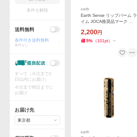
earth
条件を解除
Earth Sense リップバーム ラ
イム JOCA推奨品マーク パ
ームオイルフリー アースセ
送料無料
2,200
円
ンス オーガニック サステナ
ブル コスメ
条件付き送料無料
5
%
（
101
pt
）
条件なし
すべて（今注文で2
日以内にお届け）
今注文で明日までに
お届け
お届け先
東京都
earth