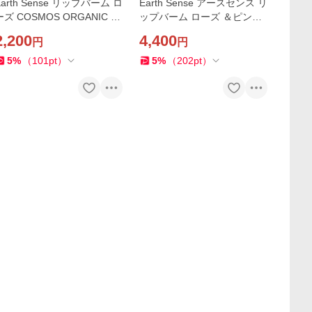
Earth Sense リップバーム ロ
Earth Sense アースセンス リ
ーズ COSMOS ORGANIC 認
ップバーム ローズ ＆ピンク
証 パームオイルフリー アー
グレープフルーツ2本セット
2,200
4,400
円
円
スセンス オーガニック サス
オリジナルミニノート付き！
テナブル コスメ
5
%
（
101
pt
）
5
%
（
202
pt
）