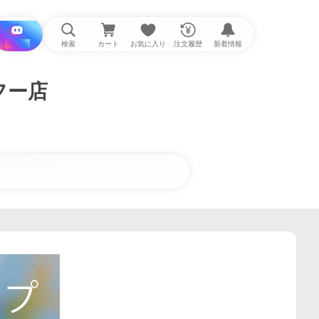
i と探す
検索
カート
お気に入り
注文履歴
新着情報
フー店