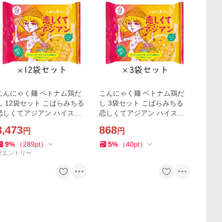
こんにゃく麺 ベトナム鶏だ
こんにゃく麺 ベトナム鶏だ
し 12袋セット こばらみちる
し 3袋セット こばらみちる
恋しくてアジアン ハイスキ
恋しくてアジアン ハイスキ
ー食品
ー食品
3,473
868
円
円
9
%
（
289
pt
）
5
%
（
40
pt
）
要エントリー