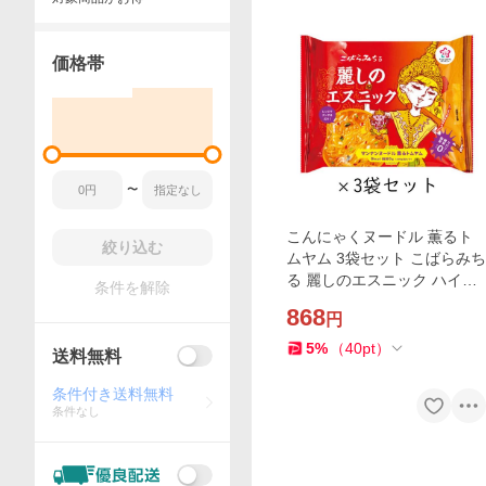
価格帯
〜
こんにゃくヌードル 薫るト
絞り込む
ムヤム 3袋セット こばらみち
る 麗しのエスニック ハイス
条件を解除
キー食品
868
円
5
%
（
40
pt
）
送料無料
条件付き送料無料
条件なし