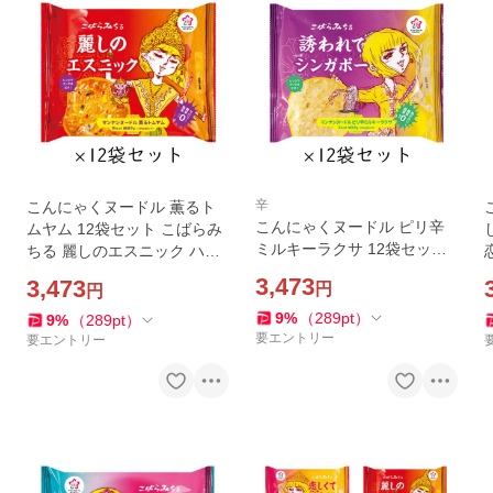
辛
こんにゃくヌードル 薫るト
こんにゃくヌードル ピリ辛
ムヤム 12袋セット こばらみ
ミルキーラクサ 12袋セット
ちる 麗しのエスニック ハイ
こばらみちる 誘われてシン
スキー食品
3,473
3,473
円
円
ガポー ハイスキー食品
9
%
（
289
pt
）
9
%
（
289
pt
）
要エントリー
要エントリー