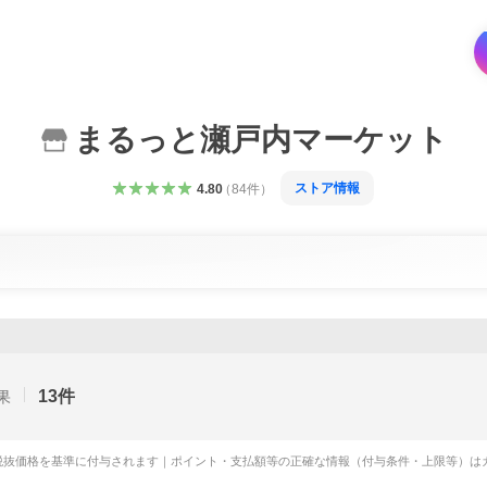
まるっと瀬戸内マーケット
ストア情報
4.80
（
84
件
）
13
件
果
税抜価格を基準に付与されます｜ポイント・支払額等の正確な情報（付与条件・上限等）は