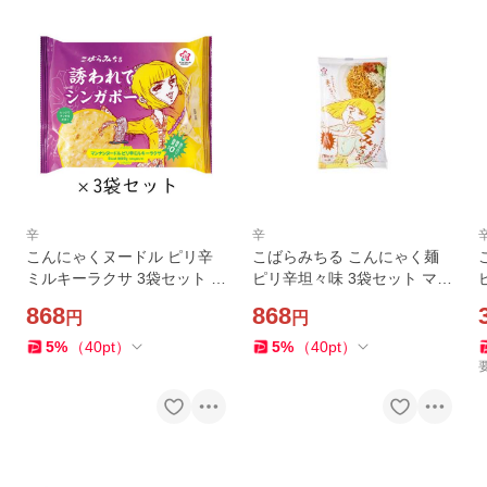
辛
辛
こんにゃくヌードル ピリ辛
こばらみちる こんにゃく麺
ミルキーラクサ 3袋セット こ
ピリ辛坦々味 3袋セット マン
ばらみちる 誘われてシンガ
ナンヌードル ハイスキー食
868
868
円
円
ポー ハイスキー食品
品
5
%
（
40
pt
）
5
%
（
40
pt
）