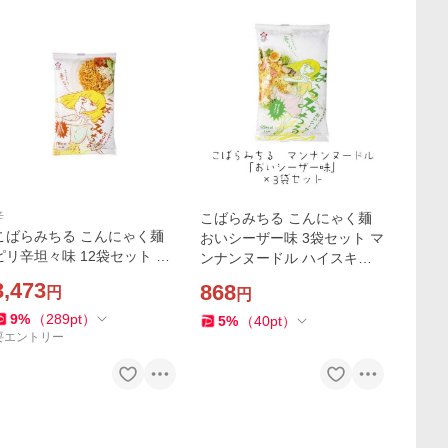
辛
こばらみちる こんにゃく麺
こばらみちる こんにゃく麺
おいシーザー味 3袋セット マ
ピリ辛坦々味 12袋セット マ
ンナンヌードル ハイスキー
ンナンヌード ル ハイスキー
食品
3,473
868
円
円
食品
9
%
（
289
pt
）
5
%
（
40
pt
）
要エントリー