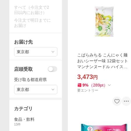
すべて（今注文で2
日以内にお届け）
今注文で明日までに
お届け
お届け先
東京都
こばらみちる こんにゃく麺
おいシーザー味 12袋セット
マンナンヌードル ハイスキ
店頭受取
ー食品
3,473
円
受け取る都道府県
9
%
（
289
pt
）
東京都
要エントリー
カテゴリ
食品・飲料
13
件