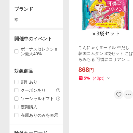
ブランド
辛
開催中のイベント
こんにゃくヌードル 牛だし
ボーナスセレクショ
韓国コムタン 3袋セット こば
ン最大40%
らみちる 可憐にコリアン ハ
イスキー食品
868
円
対象商品
5
%
（
40
pt
）
割引あり
クーポンあり
ソーシャルギフト
定期購入
在庫ありのみを表示