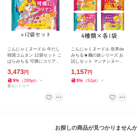
こんにゃくヌードル 牛だし
こんにゃくヌードル 世界de
韓国コムタン 12袋セット こ
みちる★麺の旅シリーズ お
ばらみちる 可憐にコリアン
試しセット マンナンヌード
ハイスキー食品
ル ハイスキー食品
3,473
1,157
円
円
9
%
（
289
pt
）
5
%
（
52
pt
）
要エントリー
お探しの商品が見つかりません