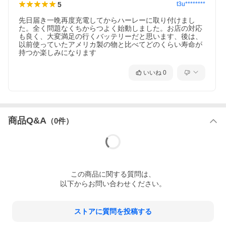
5
t3u********
先日届き一晩再度充電してからハーレーに取り付けまし
た。全く問題なくちからつよく始動しました。お店の対応
も良く、大変満足の行くバッテリーだと思います、後は、
以前使っていたアメリカ製の物と比べてどのくらい寿命が
持つか楽しみになります
いいね
0
商品Q&A
（
0
件）
この
商品
に関する質問は、
以下からお問い合わせください。
ストアに質問を投稿する