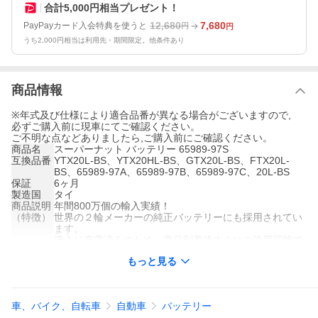
合計5,000円相当プレゼント！
12,680
7,680
PayPayカード入会特典を使うと
円
円
うち2,000円相当は利用先・期間限定。他条件あり
商品情報
※年式及び仕様により適合品番が異なる場合がございますので,
必ずご購入前に現車にてご確認ください。
ご不明な点などありましたら,ご購入前にご確認ください。
商品名
スーパーナット バッテリー 65989-97S
互換品番
YTX20L-BS、YTX20HL-BS、GTX20L-BS、FTX20L-
BS、65989-97A、65989-97B、65989-97C、20L-BS
保証
6ヶ月
製造国
タイ
商品説明
年間800万個の輸入実績！
（特徴）
世界の２輪メーカーの純正バッテリーにも採用されてい
ます。
液入り充電済みのため、商品到着後すぐにご使用可能で
す。
もっと見る
お支払い
■購入金額＋消費税＋送料となります。
総額
■お支払い方法で代引きを選択されたお客様には別途代
引き手数料がかかります。
注意事項
■こちらの商品は、ご注文確定後から出荷までに3〜4営
車、バイク、自転車
自動車
バッテリー
業日頂戴しております。