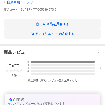
自動車用バッテリー
お急ぎの方は必ずご購入前に納期等をお問い合わせくだ
さい。
商品
コード：
SUPERNATTO65989-97S-5
※お客様都合によるご注文のキャンセル・返品は原則と
して承ることができませんのでご注意ください。
この商品を共有する
アフィリエイトで紹介する
商品レビュー
-.--
5
4
3
2
1
1
件
総合評価に有効なレビュー数が足りません
AI要約
他ストアのレビューを含めて要約しています