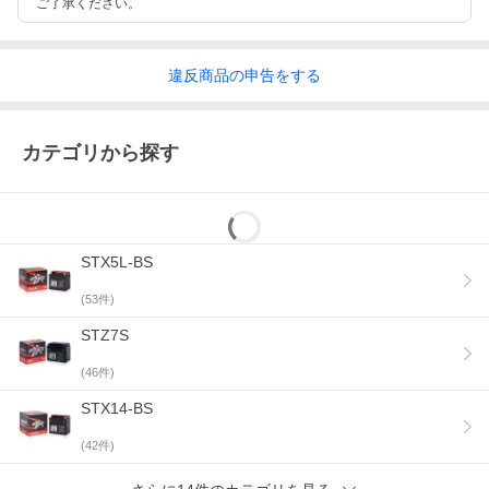
ご了承ください。
違反
商品の
申告をする
カテゴリから探す
STX5L-BS
(
53
件)
STZ7S
(
46
件)
STX14-BS
(
42
件)