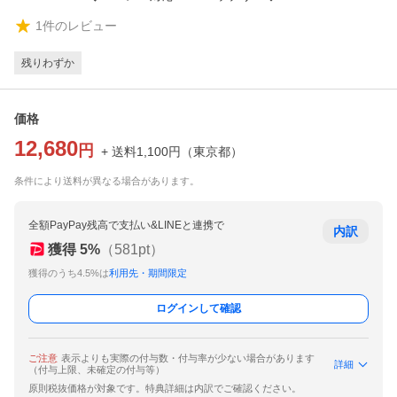
1
件のレビュー
残りわずか
価格
12,680
円
+ 送料
1,100
円
（
東京都
）
条件により送料が異なる場合があります。
全額PayPay残高で支払い&LINEと連携で
内訳
獲得
5
%
（
581
pt）
獲得のうち4.5%は
利用先・期間限定
ログインして確認
ご注意
表示よりも実際の付与数・付与率が少ない場合があります
詳細
（付与上限、未確定の付与等）
原則税抜価格が対象です。特典詳細は内訳でご確認ください。