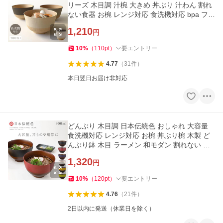
リーズ 木目調 汁椀 大きめ 丼ぶり 汁わん 割れ
ない食器 お椀 レンジ対応 食洗機対応 bpa フリ
ー 抗菌 軽い 軽量
1,210
円
10
%
（
110
pt
）
要エントリー
4.77
（
31
件
）
本日翌日お届け非対応
どんぶり 木目調 日本伝統色 おしゃれ 大容量
食洗機対応 レンジ対応 お椀 丼ぶり椀 木製 ど
んぶり鉢 木目 ラーメン 和モダン 割れない 日
本製 プラスチック製
1,320
円
10
%
（
120
pt
）
要エントリー
4.76
（
21
件
）
2日以内に発送（休業日を除く）