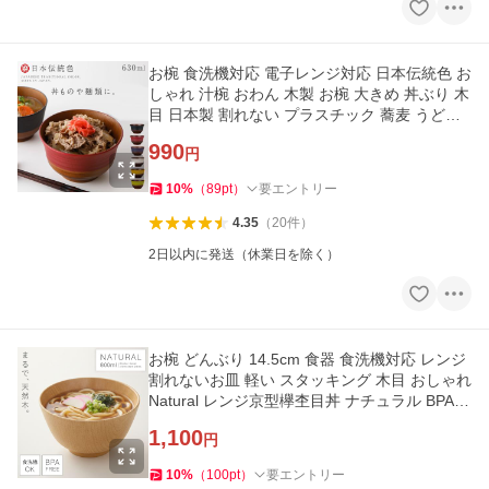
お椀 食洗機対応 電子レンジ対応 日本伝統色 お
しゃれ 汁椀 おわん 木製 お椀 大きめ 丼ぶり 木
目 日本製 割れない プラスチック 蕎麦 うどん
お正月 おせち料理
990
円
10
%
（
89
pt
）
要エントリー
4.35
（
20
件
）
2日以内に発送（休業日を除く）
お椀 どんぶり 14.5cm 食器 食洗機対応 レンジ
割れないお皿 軽い スタッキング 木目 おしゃれ
Natural レンジ京型欅杢目丼 ナチュラル BPAフ
リー 割れない食器
1,100
円
10
%
（
100
pt
）
要エントリー