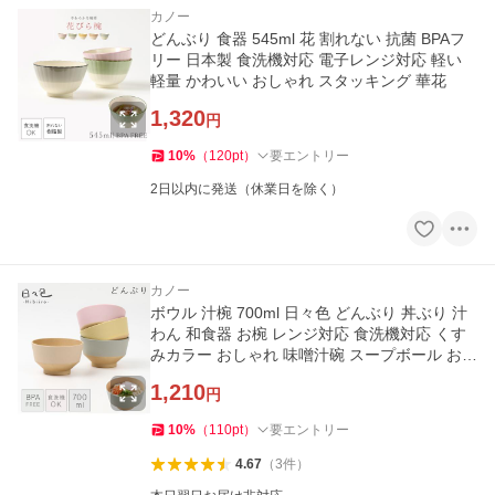
カノー
どんぶり 食器 545ml 花 割れない 抗菌 BPAフ
リー 日本製 食洗機対応 電子レンジ対応 軽い
軽量 かわいい おしゃれ スタッキング 華花
1,320
円
10
%
（
120
pt
）
要エントリー
2日以内に発送（休業日を除く）
カノー
ボウル 汁椀 700ml 日々色 どんぶり 丼ぶり 汁
わん 和食器 お椀 レンジ対応 食洗機対応 くす
みカラー おしゃれ 味噌汁碗 スープボール おわ
ん カフェ風 割れない
1,210
円
10
%
（
110
pt
）
要エントリー
4.67
（
3
件
）