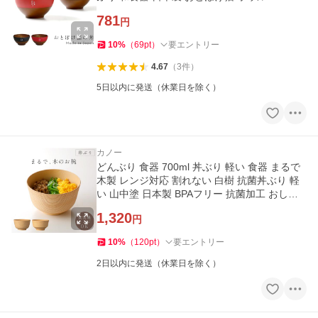
781
円
10
%
（
69
pt
）
要エントリー
4.67
（
3
件
）
5日以内に発送（休業日を除く）
カノー
どんぶり 食器 700ml 丼ぶり 軽い 食器 まるで
木製 レンジ対応 割れない 白樹 抗菌丼ぶり 軽
い 山中塗 日本製 BPAフリー 抗菌加工 おしゃ
れ スタッキング 重ねら
1,320
円
10
%
（
120
pt
）
要エントリー
2日以内に発送（休業日を除く）