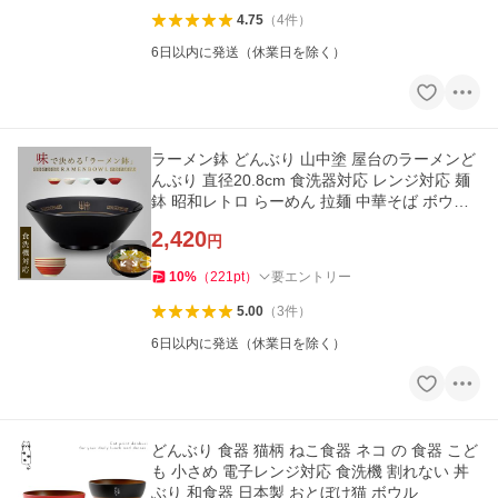
4.75
（
4
件
）
6日以内に発送（休業日を除く）
ラーメン鉢 どんぶり 山中塗 屋台のラーメンど
んぶり 直径20.8cm 食洗器対応 レンジ対応 麺
鉢 昭和レトロ らーめん 拉麺 中華そば ボウル
大鉢 麺鉢 シンプル
2,420
円
10
%
（
221
pt
）
要エントリー
5.00
（
3
件
）
6日以内に発送（休業日を除く）
どんぶり 食器 猫柄 ねこ食器 ネコ の 食器 こど
も 小さめ 電子レンジ対応 食洗機 割れない 丼
ぶり 和食器 日本製 おとぼけ猫 ボウル