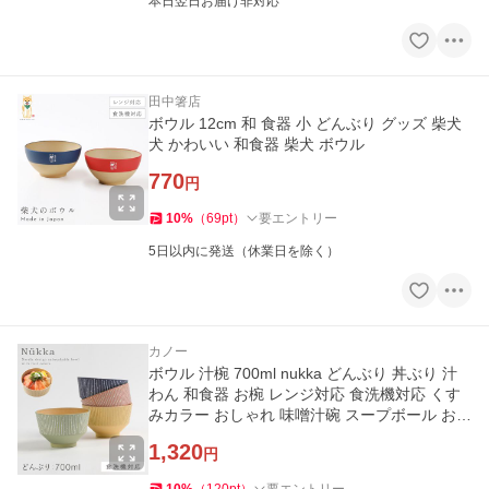
本日翌日お届け非対応
田中箸店
ボウル 12cm 和 食器 小 どんぶり グッズ 柴犬
犬 かわいい 和食器 柴犬 ボウル
770
円
10
%
（
69
pt
）
要エントリー
5日以内に発送（休業日を除く）
カノー
ボウル 汁椀 700ml nukka どんぶり 丼ぶり 汁
わん 和食器 お椀 レンジ対応 食洗機対応 くす
みカラー おしゃれ 味噌汁碗 スープボール おわ
ん カフェ風 割れない
1,320
円