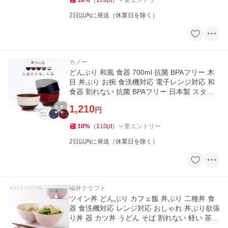
10
%
（
120
pt
）
要エントリー
2日以内に発送（休業日を除く）
カノー
どんぶり 和風 食器 700ml 抗菌 BPAフリー 木
目 丼ぶり お椀 食洗機対応 電子レンジ対応 和
食器 割れない 抗菌 BPAフリー 日本製 スタッ
キング 和モダン 和の色
1,210
円
10
%
（
110
pt
）
要エントリー
2日以内に発送（休業日を除く）
福井クラフト
ツイン丼 どんぶり カフェ飯 丼ぶり 二種丼 食
器 食洗機対応 レンジ対応 おしゃれ 丼ぶり欲張
り丼 器 カツ丼 うどん そば 割れない 軽い 茶碗
お椀 北欧 汁椀