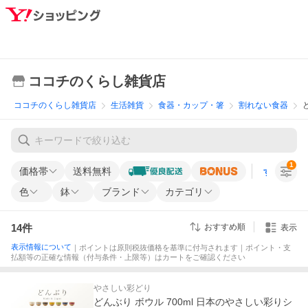
ココチのくらし雑貨店
ココチのくらし雑貨店
生活雑貨
食器・カップ・箸
割れない食器
1
価格帯
送料無料
すべての条
色
鉢
ブランド
カテゴリ
14
件
おすすめ順
表示
表示情報について
｜ポイントは原則税抜価格を基準に付与されます｜ポイント・支
払額等の正確な情報（付与条件・上限等）はカートをご確認ください
やさしい彩どり
どんぶり ボウル 700ml 日本のやさしい彩りシ