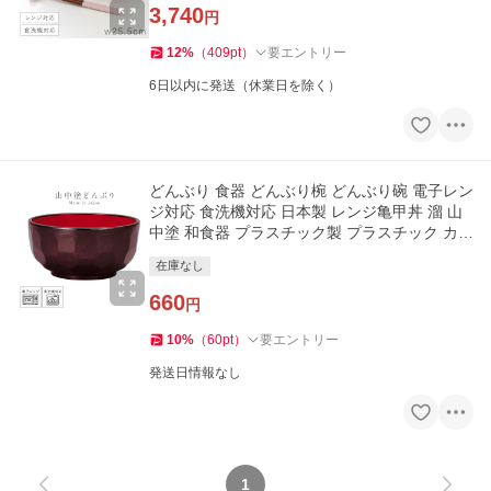
3,740
円
12
%
（
409
pt
）
要エントリー
6日以内に発送（休業日を除く）
どんぶり 食器 どんぶり椀 どんぶり碗 電子レン
ジ対応 食洗機対応 日本製 レンジ亀甲丼 溜 山
中塗 和食器 プラスチック製 プラスチック カツ
丼 親子丼 牛丼 丼物
在庫なし
660
円
10
%
（
60
pt
）
要エントリー
発送日情報なし
1