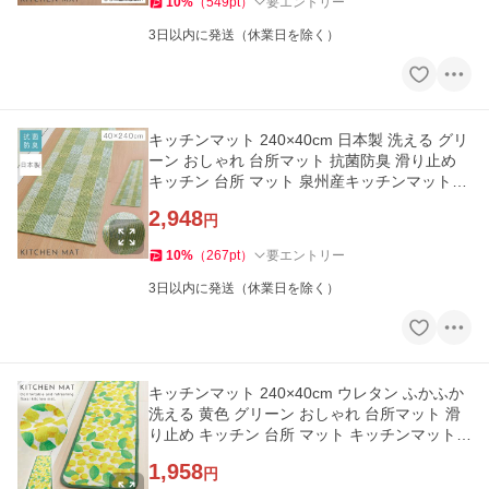
10
%
（
549
pt
）
要エントリー
3日以内に発送（休業日を除く）
キッチンマット 240×40cm 日本製 洗える グリ
ーン おしゃれ 台所マット 抗菌防臭 滑り止め
キッチン 台所 マット 泉州産キッチンマットサ
ニーグリッド 240cm
2,948
円
10
%
（
267
pt
）
要エントリー
3日以内に発送（休業日を除く）
キッチンマット 240×40cm ウレタン ふかふか
洗える 黄色 グリーン おしゃれ 台所マット 滑
り止め キッチン 台所 マット キッチンマット
パールアカシア 180cm
1,958
円