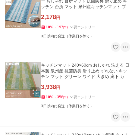
ー おしゃれ 台所マット 抗菌防臭 滑り止め キ
ッチン 台所 マット 泉州産キッチンマット ブル
ーボーダー 180cm
2,178
円
10
%
（
197
pt
）
要エントリー
3日以内に発送（休業日を除く）
キッチンマット 240×60cm おしゃれ 洗える 日
本製 泉州産 抗菌防臭 滑り止め ずれない キッ
チン マット グリーン ワイド 大きめ 廊下 カー
ペット
3,938
円
10
%
（
358
pt
）
要エントリー
3日以内に発送（休業日を除く）