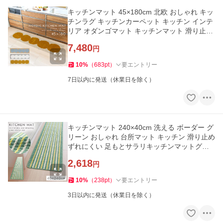
キッチンマット 45×180cm 北欧 おしゃれ キッ
チンラグ キッチンカーペット キッチン インテ
リア オダンゴマット キッチンマット 滑り止め
防ダニ 日本製 洗える
7,480
円
10
%
（
683
pt
）
要エントリー
7日以内に発送（休業日を除く）
キッチンマット 240×40cm 洗える ボーダー グ
リーン おしゃれ 台所マット キッチン 滑り止め
ずれにくい 足もとサラリキッチンマットグリ
ーンライン 240cm
2,618
円
10
%
（
238
pt
）
要エントリー
3日以内に発送（休業日を除く）