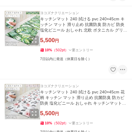
ヨコズナクリエーション
キッチンマット 240 拭ける pvc 240×45cm キ
ッチン マット 滑り止め 抗菌防臭 防カビ 防炎
塩化ビニール おしゃれ 北欧 ボタニカル グリー
ン キッチンマット240
5,500
円
10
%
（
502
pt
）
要エントリー
7日以内に発送（休業日を除く）
ヨコズナクリエーション
キッチンマット 240 拭ける pvc 240×45cm 花
柄 キッチン マット 滑り止め 抗菌防臭 防カビ
防炎 塩化ビニール おしゃれ キッチンマット24
0 ドローレス
5,500
円
10
%
（
502
pt
）
要エントリー