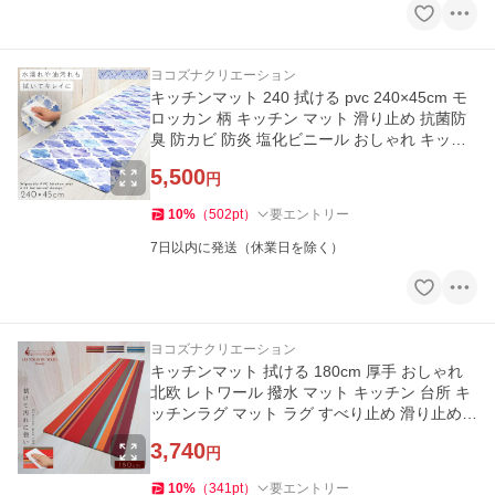
ヨコズナクリエーション
キッチンマット 240 拭ける pvc 240×45cm モ
ロッカン 柄 キッチン マット 滑り止め 抗菌防
臭 防カビ 防炎 塩化ビニール おしゃれ キッチ
ンマット240 モロッカン
5,500
円
10
%
（
502
pt
）
要エントリー
7日以内に発送（休業日を除く）
ヨコズナクリエーション
キッチンマット 拭ける 180cm 厚手 おしゃれ
北欧 レトワール 撥水 マット キッチン 台所 キ
ッチンラグ マット ラグ すべり止め 滑り止め
抗菌 ストライプ
3,740
円
10
%
（
341
pt
）
要エントリー