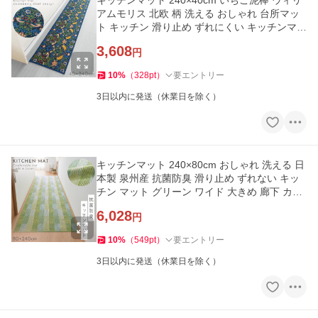
キッチンマット 240×40cm いちご泥棒 ウィリ
アムモリス 北欧 柄 洗える おしゃれ 台所マッ
ト キッチン 滑り止め ずれにくい キッチンマッ
ト モリスいちご泥棒
3,608
円
10
%
（
328
pt
）
要エントリー
3日以内に発送（休業日を除く）
キッチンマット 240×80cm おしゃれ 洗える 日
本製 泉州産 抗菌防臭 滑り止め ずれない キッ
チン マット グリーン ワイド 大きめ 廊下 カー
ペット
6,028
円
10
%
（
549
pt
）
要エントリー
3日以内に発送（休業日を除く）