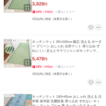
グリーンライン 240cm
3,828
円
10
%
（
348
pt
）
要エントリー
3日以内に発送（休業日を除く）
キッチンマット 80×240cm 幅広 洗える ボーダ
ー グリーン おしゃれ 台所マット 滑り止め ず
れにくい 足もとサラリジャンボキッチンマッ
トグリーンライン 240cm
5,478
円
10
%
（
499
pt
）
要エントリー
3日以内に発送（休業日を除く）
キッチンマット 240×45cm おしゃれ 洗える 日
本製 泉州産 抗菌防臭 滑り止め ずれない キッ
チン マット ブルー 青 キッチンラグ キッチン