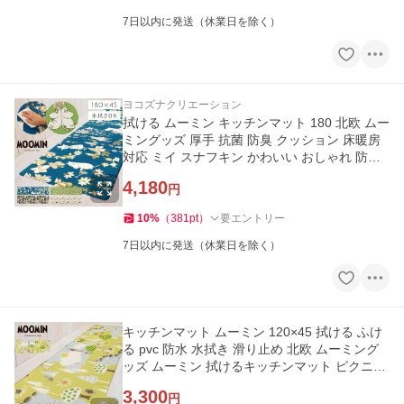
7日以内に発送（休業日を除く）
ヨコズナクリエーション
拭ける ムーミン キッチンマット 180 北欧 ムー
ミングッズ 厚手 抗菌 防臭 クッション 床暖房
対応 ミイ スナフキン かわいい おしゃれ 防炎
水拭き キャラクター
4,180
円
10
%
（
381
pt
）
要エントリー
7日以内に発送（休業日を除く）
キッチンマット ムーミン 120×45 拭ける ふけ
る pvc 防水 水拭き 滑り止め 北欧 ムーミング
ッズ ムーミン 拭けるキッチンマット ピクニッ
ク 120cm
3,300
円