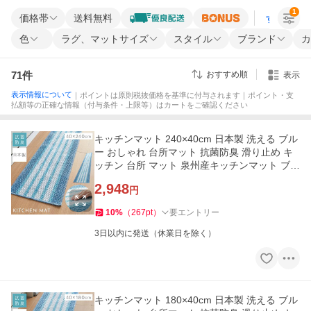
1
価格帯
送料無料
すべての条
色
ラグ、マットサイズ
スタイル
ブランド
カ
71
件
おすすめ順
表示
表示情報について
｜ポイントは原則税抜価格を基準に付与されます｜ポイント・支
払額等の正確な情報（付与条件・上限等）はカートをご確認ください
キッチンマット 240×40cm 日本製 洗える ブル
ー おしゃれ 台所マット 抗菌防臭 滑り止め キ
ッチン 台所 マット 泉州産キッチンマット ブル
ーボーダー 240cm
2,948
円
10
%
（
267
pt
）
要エントリー
3日以内に発送（休業日を除く）
キッチンマット 180×40cm 日本製 洗える ブル