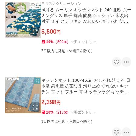
ヨコズナクリエーション
拭ける ムーミン キッチンマット 240 北欧 ムー
ミングッズ 厚手 抗菌 防臭 クッション 床暖房
対応 ミイ スナフキン かわいい おしゃれ 防炎
水拭き キャラクター
5,500
円
10
%
（
502
pt
）
要エントリー
7日以内に発送（休業日を除く）
キッチンマット 180×45cm おしゃれ 洗える 日
本製 泉州産 抗菌防臭 滑り止め ずれない キッ
チン マット ブルー 青 キッチンラグ キッチン
カーペット
2,398
円
10
%
（
217
pt
）
要エントリー
3日以内に発送（休業日を除く）