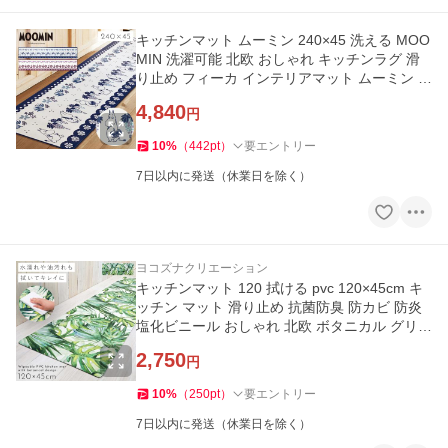
キッチンマット ムーミン 240×45 洗える MOO
MIN 洗濯可能 北欧 おしゃれ キッチンラグ 滑
り止め フィーカ インテリアマット ムーミン 2
40
4,840
円
10
%
（
442
pt
）
要エントリー
7日以内に発送（休業日を除く）
ヨコズナクリエーション
キッチンマット 120 拭ける pvc 120×45cm キ
ッチン マット 滑り止め 抗菌防臭 防カビ 防炎
塩化ビニール おしゃれ 北欧 ボタニカル グリー
ン キッチンマット120
2,750
円
10
%
（
250
pt
）
要エントリー
7日以内に発送（休業日を除く）