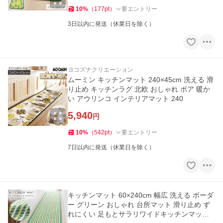
10
%
（
177
pt
）
要エントリー
3日以内に発送（休業日を除く）
ヨコズナクリエーション
ムーミン キッチンマット 240×45cm 洗える 滑
り止め キッチンラグ 北欧 おしゃれ ボア 暖か
い アウリンコ インテリアマット 240
5,940
円
10
%
（
542
pt
）
要エントリー
7日以内に発送（休業日を除く）
キッチンマット 60×240cm 幅広 洗える ボーダ
ー グリーン おしゃれ 台所マット 滑り止め ず
れにくい 足もとサラリワイドキッチンマット