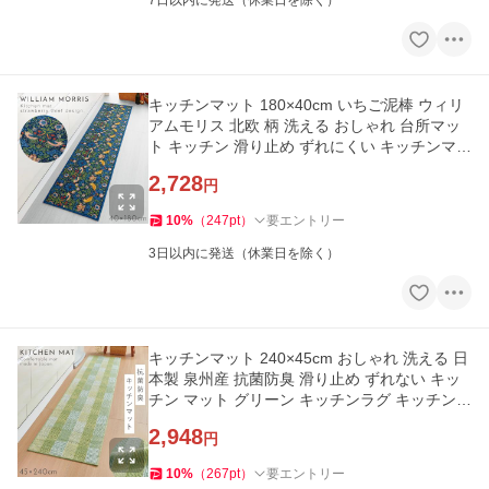
7日以内に発送（休業日を除く）
キッチンマット 180×40cm いちご泥棒 ウィリ
アムモリス 北欧 柄 洗える おしゃれ 台所マッ
ト キッチン 滑り止め ずれにくい キッチンマッ
ト モリスいちご泥棒
2,728
円
10
%
（
247
pt
）
要エントリー
3日以内に発送（休業日を除く）
キッチンマット 240×45cm おしゃれ 洗える 日
本製 泉州産 抗菌防臭 滑り止め ずれない キッ
チン マット グリーン キッチンラグ キッチンカ
ーペット
2,948
円
10
%
（
267
pt
）
要エントリー