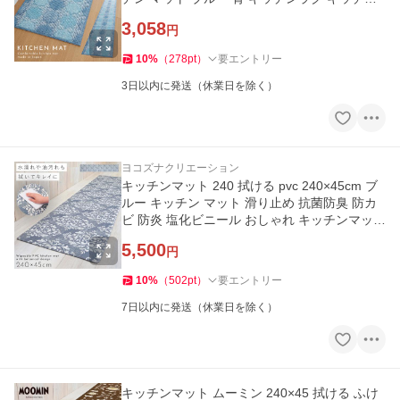
カーペット
3,058
円
10
%
（
278
pt
）
要エントリー
3日以内に発送（休業日を除く）
ヨコズナクリエーション
キッチンマット 240 拭ける pvc 240×45cm ブ
ルー キッチン マット 滑り止め 抗菌防臭 防カ
ビ 防炎 塩化ビニール おしゃれ キッチンマット
240 クラシーク
5,500
円
10
%
（
502
pt
）
要エントリー
7日以内に発送（休業日を除く）
キッチンマット ムーミン 240×45 拭ける ふけ