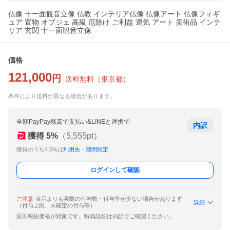
仏像 十一面観音立像 仏教 インテリア仏像 仏像アート 仏像フィギ
ュア 置物 オブジェ 高級 厄除け ご利益 運気 アート 美術品 インテ
リア 玄関 十一面観音立像
価格
121,000
円
送料無料
（
東京都
）
条件により送料が異なる場合があります。
全額PayPay残高で支払い&LINEと連携で
内訳
獲得
5
%
（
5,555
pt）
獲得のうち4.5%は
利用先・期間限定
ログインして確認
ご注意
表示よりも実際の付与数・付与率が少ない場合があります
詳細
（付与上限、未確定の付与等）
原則税抜価格が対象です。特典詳細は内訳でご確認ください。