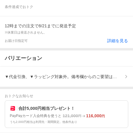
条件達成でおトク
12時までの注文で8/21までに発送予定
※休業日は発送されません。
詳細を見る
お届け日指定可
バリエーション
▼代金引換、▼ラッピング対象外。備考欄からのご要望は自動削除
おトクなお知らせ
合計5,000円相当プレゼント！
121,000
116,000
PayPayカード入会特典を使うと
円
円
うち2,000円相当は利用先・期間限定。他条件あり