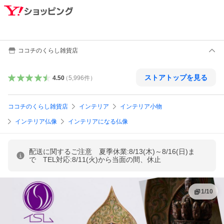
ココチのくらし雑貨店
ストアトップを見る
4.50
（
5,996
件
）
ココチのくらし雑貨店
インテリア
インテリア小物
インテリア仏像
インテリアになる仏像
配送に関するご注意 夏季休業:8/13(木)～8/16(日)ま
で TEL対応:8/11(火)から当面の間、休止
1
/
10