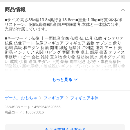
商品情報
■サイズ:高さ38×幅13.8×奥行き13.8cm■重量:1.3kg■材質:本体/ポ
リストーン、冠飾/真鍮■原産国:中国■備考:本体と一体型の台座、
光背が付属しています。
■キーワード：仏像 十一面観音立像 仏様 仏 仏具 仏教 インテリア
仏像 仏像アート 仏像フィギュア フィギュア 置物 オブジェ 飾り
彫刻 高級 和モダン 祈願 開運 縁起 厄除け ご利益 運気 アート 美
術品 インテリア 玄関 リビング 客間 和室 卓上 部屋 書斎 オフィス
事務所 ロビー 会社 雑貨 置き物 飾り物 縁起物 風水 風水グッズ 願
い 成就 供養 運気 モダン 上質 豪華 周年記念 お祝い 事務所移転
開業祝い 新社屋祝い 落成祝い ギフト プレゼント おしゃれ 贈り物
日本 癒し リラックス ストレス解消 グッズ アイテム 自宅 おうち
時間 お家時間 巣ごもり ステイホーム 趣味 大人 シニア 高齢者 お
もっと見る
年寄り レディース 女性 お母さん おばあちゃん 祖母 メンズ 男性
お父さん おじいちゃん 祖父 和 和モダン イスム イSム 暮らし 生
活 シンプル
ゲーム、おもちゃ
フィギュア
フィギュア本体
ココチのくらし雑貨店 ココチの暮らし雑貨店
JAN/ISBNコード：
4589648620666
商品
コード：
163670016