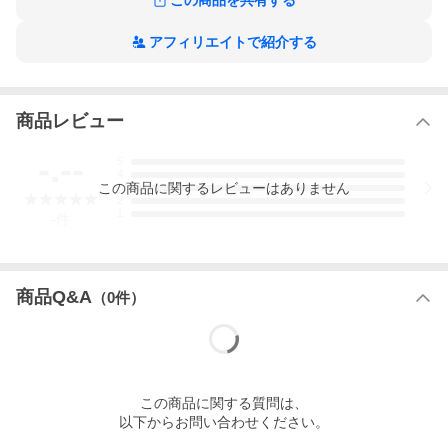
この商品を共有する
アフィリエイトで紹介する
まとめ買い不可
商品レビュー
メーカー直送のため、他の商品とのまとめ買いが不可となってい
ます。
-.--
5
4
この
商品
に関するレビューはありません
3
2
1
-
件
商品Q&A
（
0
件）
この
商品
に関する質問は、
以下からお問い合わせください。