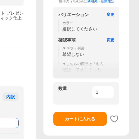
獲得のうち4.5%は
利用先・期間限定
フト プレゼン
バリエーション
変更
ンティック仕上
カラー
選択してください
確認事項
変更
▼ギフト包装
希望しない
▼こちらの商品は「名入
れ」対象外です。
確認・了承しました
数量
内訳
カートに入れる