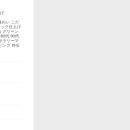
上げ
味わい こだ
テック仕上げ
色 グリーン
80代 90代
 サラリーマ
ピング 外出