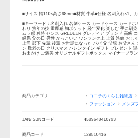
■サイズ:幅110×高さ68mm■材質:牛革■仕様:名刺入れ×
■キーワード：名刺入れ 名刺ケース カードケース カードホルダ
わり 熟年の技 重厚感 胸ポケット 経年変化 楽しむ 手に馴染
ムラ感 独特 センス GREDEER グレディア ブランド 高級
緑系 父の日 男性 かっこいい ワンランク上 上質 洗練 おしゃれ オ
上司 部下 先輩 後輩 お世話になった パパ 父 父親 お父さん
ン 敬老の日 クリスマス バレンタイン ギフト プレゼント 
お出かけ ご褒美 オリジナルギフトボックス マイナーブランド 
商品
カテゴリ
ココチのくらし雑貨店
ファッション
メンズ
JAN/ISBNコード
4589648410793
商品
コード
129510416