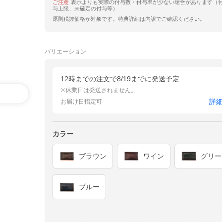
ご注意
表示よりも実際の付与数・付与率が少ない場合があります（
与上限、未確定の付与等）
原則税抜価格が対象です。特典詳細は内訳でご確認ください。
バリエーション
12時までの注文で8/19までに発送予定
※休業日は発送されません。
詳
お届け日指定可
カラー
ブラウン
ワイン
グリー
ブルー