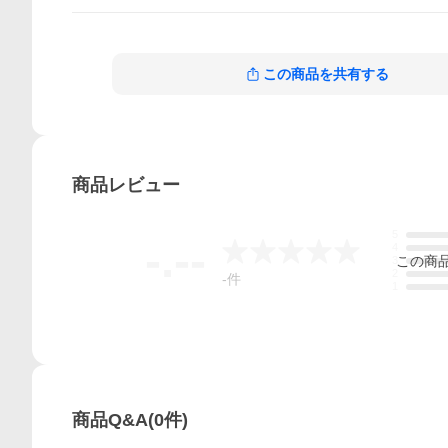
この商品を共有する
商品
レビュー
5
-.--
4
この
商
3
2
-
件
1
商品Q&A
(
0
件)