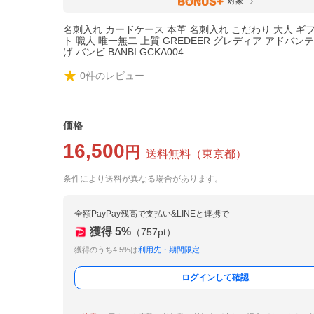
対象
名刺入れ カードケース 本革 名刺入れ こだわり 大人 ギ
ト 職人 唯一無二 上質 GREDEER グレディア アドバ
げ バンビ BANBI GCKA004
0
件のレビュー
価格
16,500
円
送料無料
（
東京都
）
条件により送料が異なる場合があります。
全額PayPay残高で支払い&LINEと連携で
獲得
5
%
（
757
pt）
獲得のうち4.5%は
利用先・期間限定
ログインして確認