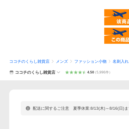
ココチのくらし雑貨店
メンズ
ファッション小物
名刺入れ
ココチのくらし雑貨店
4.50
（
5,996
件
）
配送に関するご注意 夏季休業:8/13(木)～8/16(日)