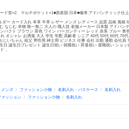
1、カード室×2、マルチポケット×1■原産国:日本■備考:アドバンティック仕
ー カード入れ 本革 牛革 レザー メンズ レディース 品質 品格 風格 
む なじむ 本物 唯一無二 大人の 職人技 老舗メーカー 日本製 アドバン
 コンパクト ブラウン 茶色 ワイン バーガンディー レッド 赤系 ブルー 青
シャレ お洒落 大人 学生 年配 高齢者 シニア 40代 50代 60代 70代 
 おじいちゃん 祖父 男性用 紳士用 ビジネス 仕事 会社 出勤 通勤 会社員
誕生日 誕生日プレゼント 誕生日祝い 就職祝い 昇進祝い 退職祝い ショッ
...
メンズ
ファッション小物
名刺入れ・パスケース
名刺入れ
ファッション
ファッション小物
名刺入れ