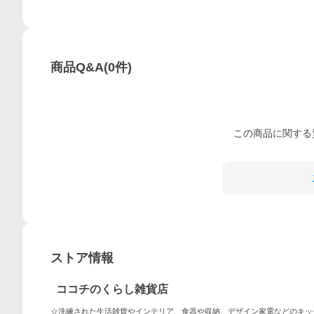
商品Q&A
(
0
件)
この
商品
に関する
ストア情報
ココチのくらし雑貨店
☆洗練された生活雑貨やインテリア、食器や収納、デザイン家電などのキッ