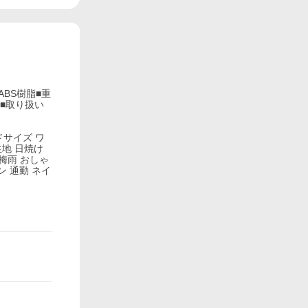
ABS樹脂■重
量■取り扱い
ドサイズ ワ
生地 日焼け
 梅雨 おしゃ
ン 通勤 ネイ