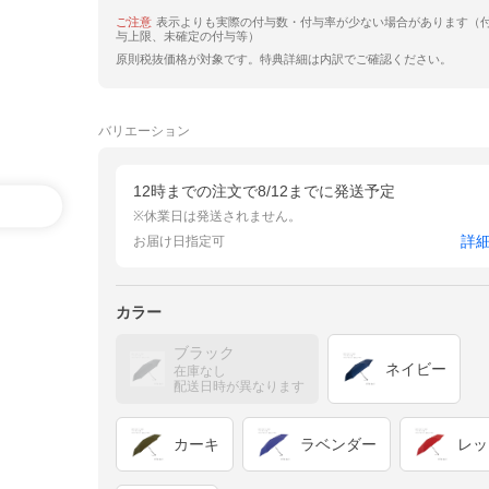
ご注意
表示よりも実際の付与数・付与率が少ない場合があります（
与上限、未確定の付与等）
原則税抜価格が対象です。特典詳細は内訳でご確認ください。
バリエーション
12時までの注文で8/12までに発送予定
※休業日は発送されません。
詳
お届け日指定可
カラー
ブラック
ネイビー
在庫なし
配送日時が異なります
カーキ
ラベンダー
レッ