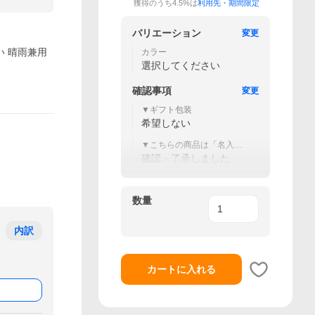
獲得のうち4.5%は
利用先・期間限定
バリエーション
変更
い 晴雨兼用
カラー
選択してください
確認事項
変更
▼ギフト包装
希望しない
▼こちらの商品は「名入
れ」対象外です。
確認・了承しました
数量
内訳
カートに入れる