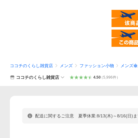
ココチのくらし雑貨店
メンズ
ファッション小物
メンズ傘
ココチのくらし雑貨店
4.50
（
5,996
件
）
配送に関するご注意 夏季休業:8/13(木)～8/16(日)