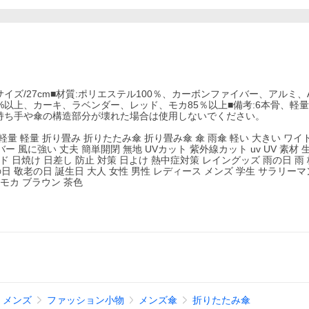
納サイズ/27cm■材質:ポリエステル100％、カーボンファイバー、アルミ、
90%以上、カーキ、ラベンダー、レッド、モカ85％以上■備考:6本骨、軽
持ち手や傘の構造部分が壊れた場合は使用しないでください。
超軽量 軽量 折り畳み 折りたたみ傘 折り畳み傘 傘 雨傘 軽い 大きい ワイ
 風に強い 丈夫 簡単開閉 無地 UVカット 紫外線カット uv UV 素材 
ド 日焼け 日差し 防止 対策 日よけ 熱中症対策 レイングッズ 雨の日 雨
日 敬老の日 誕生日 大人 女性 男性 レディース メンズ 学生 サラリーマ
 モカ ブラウン 茶色
メンズ
ファッション小物
メンズ傘
折りたたみ傘