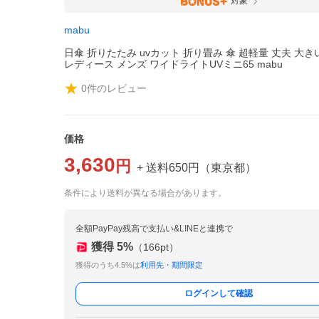
対象
mabu
日傘 折りたたみ uvカット 折り畳み 傘 超軽量 丈夫 大き
レディース メンズ ワイドライトUVミニ65 mabu
0
件のレビュー
価格
3,630
円
+ 送料
650
円
（
東京都
）
条件により送料が異なる場合があります。
全額PayPay残高で支払い&LINEと連携で
獲得
5
%
（
166
pt）
獲得のうち4.5%は
利用先・期間限定
ログインして確認