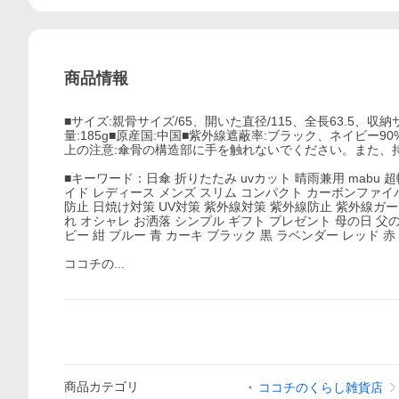
商品情報
■サイズ:親骨サイズ/65、開いた直径/115、全長63.5、収
量:185g■原産国:中国■紫外線遮蔽率:ブラック、ネイビー
上の注意:傘骨の構造部に手を触れないでください。また、
■キーワード：日傘 折りたたみ uvカット 晴雨兼用 mabu 
イド レディース メンズ スリム コンパクト カーボンファイバー
防止 日焼け対策 UV対策 紫外線対策 紫外線防止 紫外線ガー
れ オシャレ お洒落 シンプル ギフト プレゼント 母の日 父の
ビー 紺 ブルー 青 カーキ ブラック 黒 ラベンダー レッド 赤
ココチの...
商品
カテゴリ
ココチのくらし雑貨店