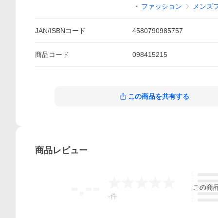
ファッション
メンズ
JAN/ISBNコード
4580790985757
商品
コード
098415215
この商品を共有する
商品
レビュー
5
-.--
4
この
商
3
2
-
件
1