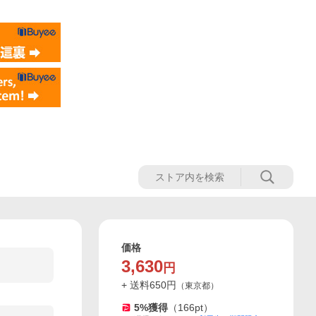
価格
3,630
円
+ 送料
650
円
（
東京都
）
5
%獲得
（
166
pt）