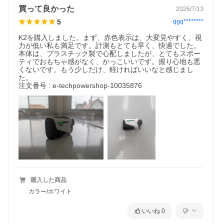
買って良かった
2026/7/13
5
qgq********
K2を購入しました。まず、赤色表示は、大変見やすく、視
力が低い私も満足です。計測もとても早く、快適でした。
本体は、プラスチック製で心配しましたが、とてもスポー
ティでおもちゃ感がなく、かっこいいです。握り心地も悪
くないです。もう少しだけ、軽ければいいなと感じまし
た。

注文番号 : e-techpowershop-10035876
購入した商品
カラー/ホワイト
いいね
0