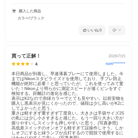
購入した商品
カラー/ブラック
いいね
0
買って正解！
2026/7/15
4
nom********
本日商品が到着し、早速薄暮プレーにて使用しました。今
まではNikonスタビライズドを使用しており、手ブレ防止
機能が絶対に必要！と思っていたが、これを使ってみて驚
いた！Nikonより明らかに測定スピードが速くピンをすぐ
検知する。距離計の進化を感じた。

表示はK2なので赤緑カラーでとても見やすい。以前安物を
購入し黒表示が見にくかったので、値段は少し高いがK2に
してよかったと思う。

重さは軽すぎず重すぎず丁度良い。大きさは手袋サイズ25
の私には少し小さすぎると感じた。もう一回り大きい方が
握りやすいしスイッチも押しやすいと思う。(写真参照)

高低差スイッチのオンオフも軽すぎて誤操作しそう。しか
しオフにすると緑ランプが点灯するので競技で使用するに