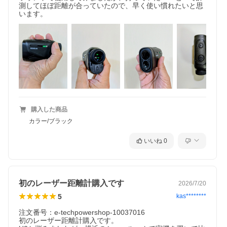
測してほぼ距離が合っていたので、早く使い慣れたいと思
います。
購入した商品
カラー/ブラック
いいね
0
初のレーザー距離計購入です
2026/7/20
5
kas********
注文番号：e-techpowershop-10037016

初のレーザー距離計購入です。
