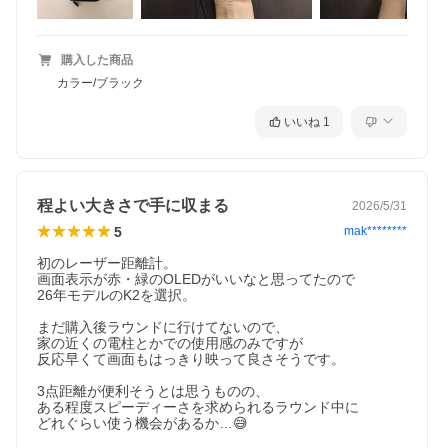
購入した商品
カラー/ブラック
いいね
1
程よい大きさで手に収まる
2026/5/31
5
mak********
初のレーザー距離計。

画面表示が赤・緑のOLEDがいいなと思ってたので

26年モデルのK2を選択。

まだ購入後ラウンドに行けてないので、

家の近くの電柱とかでの使用感のみですが

反応早くて画面もはっきり映って良さそうです。

3点距離が便利そうとは思うものの、

ある程度スピーディーさを求められるラウンド中に

どれぐらい使う機会があるか…😅
