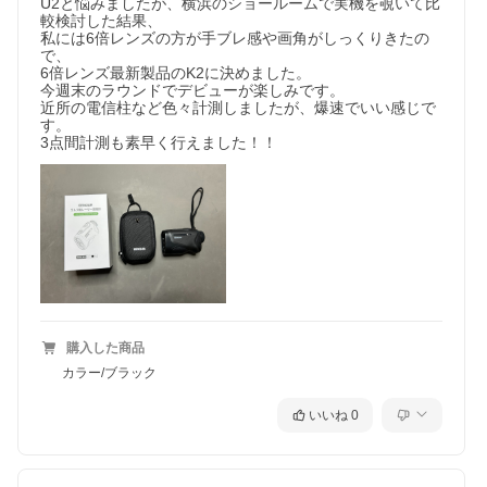
U2と悩みましたが、横浜のショールームで実機を覗いて比
較検討した結果、

私には6倍レンズの方が手ブレ感や画角がしっくりきたの
で、

6倍レンズ最新製品のK2に決めました。

今週末のラウンドでデビューが楽しみです。

近所の電信柱など色々計測しましたが、爆速でいい感じで
す。

3点間計測も素早く行えました！！
購入した商品
カラー/ブラック
いいね
0