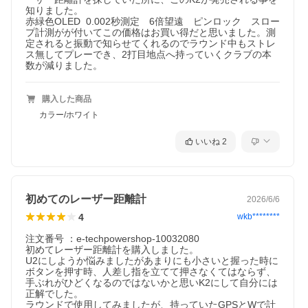
知りました。

赤緑色OLED  0.002秒測定　6倍望遠　ピンロック　スロー
プ計測がが付いてこの価格はお買い得だと思いました。測
定されると振動で知らせてくれるのでラウンド中もストレ
ス無してプレーでき、2打目地点へ持っていくクラブの本
購入した商品
カラー/ホワイト
いいね
2
初めてのレーザー距離計
2026/6/6
4
wkb********
注文番号 ：e-techpowershop-10032080

初めてレーザー距離計を購入しました。

U2にしようか悩みましたがあまりにも小さいと握った時に
ボタンを押す時、人差し指を立てて押さなくてはならず、
手ぶれがひどくなるのではないかと思いK2にして自分には
正解でした。

ラウンドで使用してみましたが、持っていたGPSとWで計