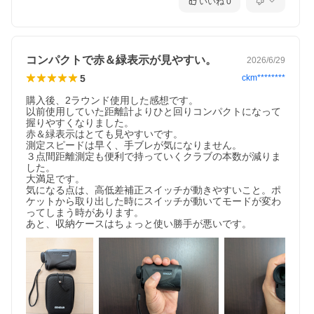
いいね
0
コンパクトで赤＆緑表示が見やすい。
2026/6/29
5
ckm********
購入後、2ラウンド使用した感想です。

以前使用していた距離計よりひと回りコンパクトになって
握りやすくなりました。

赤＆緑表示はとても見やすいです。

測定スピードは早く、手ブレが気になりません。

３点間距離測定も便利で持っていくクラブの本数が減りま
した。

大満足です。

気になる点は、高低差補正スイッチが動きやすいこと。ポ
ケットから取り出した時にスイッチが動いてモードが変わ
ってしまう時があります。

あと、収納ケースはちょっと使い勝手が悪いです。