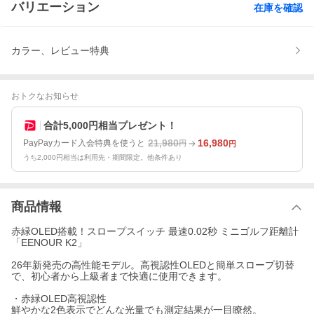
バリエーション
在庫を確認
カラー、レビュー特典
おトクなお知らせ
合計5,000円相当プレゼント！
21,980
16,980
PayPayカード入会特典を使うと
円
円
うち2,000円相当は利用先・期間限定。他条件あり
商品情報
赤緑OLED搭載！スロープスイッチ 最速0.02秒 ミニゴルフ距離計
「EENOUR K2」
26年新発売の高性能モデル。高視認性OLEDと簡単スロープ切替
で、初心者から上級者まで快適に使用できます。
・赤緑OLED高視認性
鮮やかな2色表示でどんな光量でも測定結果が一目瞭然。