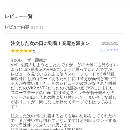
レビュー一覧
レビュー内容
（口コミ）
注文した次の日に到着！充電も満タン
2026/5/31
5
hon********
初のレーザー距離計

VM1 を購入しようとしたんですが、どの天候にも見やすい
ように 赤×緑表示のVM2にしようと思っていたんですが、
レビューを見ていると主に使うスロープモードと3点間距
離以外にも沢山モードあるために切り替えが面倒と書いて
る人が多数いました。そのレビューの改善がなされた機種
だったのがK2とVE2だったので値段の点でK2にしました。

スロープモードのon/off切り替えスイッチが若干軽めなの
でケースの出し入れの際に切り替わってしまいそうな感じ
がありますが、間になにか挟めてテープでもはってみま
す！

注文した次の日に到着するとても早い対応をしてくれたの
で、まだ使い方は慣れていないですけど明日ラウンドする
ので早速使ってみたいと思います。

注文番号：e-techpowershop-10031901