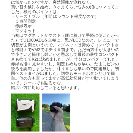
は無かったのですが、突然距離が測れなく。

買い替え検討を始め、３ヶ月くらい悩みの沼にハマってま
した。検討のポイントは、

・リーズナブル（年間10ラウンド程度なので）

・３点間測定

・赤緑表示

・マグネット

当初はマグネットがマスト（腰に着けて手軽に使いたかっ
た）でU1000ADLを主軸に。黒がLCDなのと、レビューで
切替が面倒というので、マグネットは諦めてコンパクトさ
と機能面でVM2でポチり直前まで。ただ当方手が大きいの
で小さいと操作し難いかと懸念して最後の最後コンパクト
さも捨ててK2に決めました。が、十分コンパクトでした。
赤緑も凄く見やすいし、測定もめちゃ早い。たまにピンの
後ろを認知しましたが、計り直しも早いので問題無し。初
回ベストタイが出ました。切替もモードボタンだけで簡
単。他の方も言ってますが高低差切替がすぐ動いてしまう
ので、シールでも貼るかな。

幅広い方に対応していると思います。