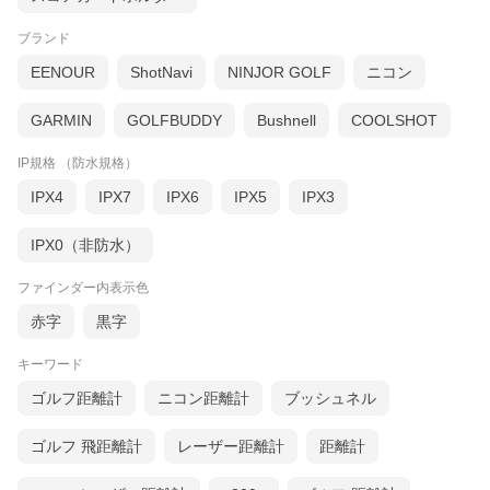
ブランド
EENOUR
ShotNavi
NINJOR GOLF
ニコン
GARMIN
GOLFBUDDY
Bushnell
COOLSHOT
IP規格 （防水規格）
IPX4
IPX7
IPX6
IPX5
IPX3
IPX0（非防水）
ファインダー内表示色
赤字
黒字
キーワード
ゴルフ距離計
ニコン距離計
ブッシュネル
ゴルフ 飛距離計
レーザー距離計
距離計