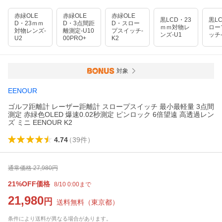
赤緑OLE
赤緑OLE
赤緑OLE
黒LCD・23
黒L
D・23ｍｍ
D・3点間距
D・スロー
ｍｍ対物レ
ロー
対物レンズ-
離測定-U10
プスイッチ-
ンズ-U1
ッチ-
U2
00PRO+
K2
対象
EENOUR
ゴルフ距離計 レーザー距離計 スロープスイッチ 最小最軽量 3点間
測定 赤緑色OLED 爆速0.02秒測定 ピンロック 6倍望遠 高透過レン
ズ ミニ EENOUR K2
4.74
（
39
件
）
通常価格
27,980
円
21%OFF価格
8/10 0:00まで
21,980
円
送料無料
（
東京都
）
条件により送料が異なる場合があります。