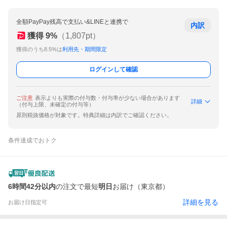
全額PayPay残高で支払い&LINEと連携で
内訳
獲得
9
%
（
1,807
pt）
獲得のうち8.5%は
利用先・期間限定
ログインして確認
ご注意
表示よりも実際の付与数・付与率が少ない場合があります
詳細
（付与上限、未確定の付与等）
原則税抜価格が対象です。特典詳細は内訳でご確認ください。
条件達成でおトク
6時間42分以内
の注文で最短
明日
お届け（東京都）
詳細を見る
お届け日指定可