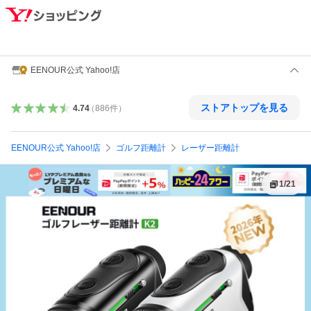
EENOUR公式 Yahoo!店
ストアトップを見る
4.74
（
886
件
）
EENOUR公式 Yahoo!店
ゴルフ距離計
レーザー距離計
1
/
21