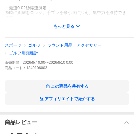
・最速0.02秒爆速測定
瞬時に距離をロック。手ブレを最小限に抑え、集中力を維持でき
ます。
もっと見る
・スロープスイッチ＆3点間測定
高低差をワンタッチ切替。カートやバンカーからの戦略距離も正
確測定可能。
スポーツ
ゴルフ
ラウンド用品、アクセサリー
・超コンパクト軽量ボディ
ポケットサイズの軽量設計で持ち運び抜群。長時間ラウンドでも
ゴルフ用距離計
負担が少ない。
販売期間：
2026/8/7 0:00
〜
2026/8/10 0:00
・長時間使用＆すぐ使える
商品
コード：
1840106003
大容量バッテリー＆IP54防塵防水。初期設定不要で届いたその日
から練習場・コースで活躍し、スコアアップを強力サポートしま
す。
この商品を共有する
アフィリエイトで紹介する
商品レビュー