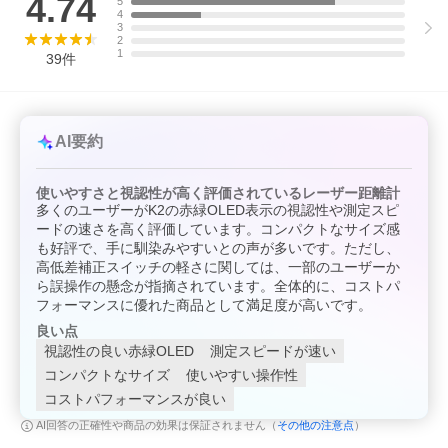
4.74
5
4
3
2
1
39
件
AI要約
使いやすさと視認性が高く評価されているレーザー距離計
多くのユーザーがK2の赤緑OLED表示の視認性や測定スピ
ードの速さを高く評価しています。コンパクトなサイズ感
も好評で、手に馴染みやすいとの声が多いです。ただし、
高低差補正スイッチの軽さに関しては、一部のユーザーか
ら誤操作の懸念が指摘されています。全体的に、コストパ
フォーマンスに優れた商品として満足度が高いです。
良い点
視認性の良い赤緑OLED
測定スピードが速い
コンパクトなサイズ
使いやすい操作性
コストパフォーマンスが良い
その他の注意点
AI回答の正確性や商品の効果は保証されません（
）