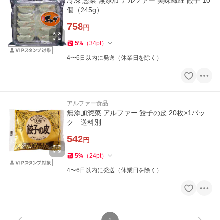
冷凍 惣菜 無添加 アルファー 美味繊細 餃子 10
個（245g）
758
円
5
%
（
34
pt
）
4〜6日以内に発送（休業日を除く）
アルファー食品
無添加惣菜 アルファー 餃子の皮 20枚×1パッ
ク 送料別
542
円
5
%
（
24
pt
）
4〜6日以内に発送（休業日を除く）