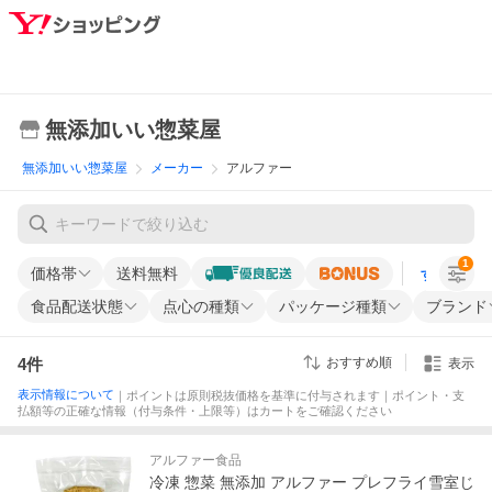
無添加いい惣菜屋
無添加いい惣菜屋
メーカー
アルファー
1
価格帯
送料無料
すべての条
食品配送状態
点心の種類
パッケージ種類
ブランド
4
件
おすすめ順
表示
表示情報について
｜ポイントは原則税抜価格を基準に付与されます｜ポイント・支
払額等の正確な情報（付与条件・上限等）はカートをご確認ください
アルファー食品
冷凍 惣菜 無添加 アルファー プレフライ雪室じ