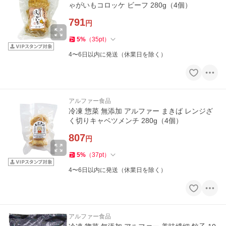
ゃがいもコロッケ ビーフ 280g（4個）
791
円
5
%
（
35
pt
）
4〜6日以内に発送（休業日を除く）
アルファー食品
冷凍 惣菜 無添加 アルファー まきば レンジざ
く切りキャベツメンチ 280g（4個）
807
円
5
%
（
37
pt
）
4〜6日以内に発送（休業日を除く）
アルファー食品