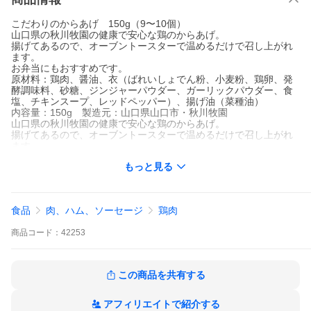
こだわりのからあげ 150g（9〜10個）
山口県の秋川牧園の健康で安心な鶏のからあげ。
揚げてあるので、オーブントースターで温めるだけで召し上がれ
ます。
お弁当にもおすすめです。
原材料：鶏肉、醤油、衣（ばれいしょでん粉、小麦粉、鶏卵、発
酵調味料、砂糖、ジンジャーパウダー、ガーリックパウダー、食
塩、チキンスープ、レッドペッパー）、揚げ油（菜種油）
内容量：150g 製造元：山口県山口市・秋川牧園
山口県の秋川牧園の健康で安心な鶏のからあげ。
揚げてあるので、オーブントースターで温めるだけで召し上がれ
ます。
お弁当にもおすすめです。
もっと見る
原材料：鶏肉、醤油、衣（ばれいしょでん粉、小麦粉、鶏卵、発
酵調味料、砂糖、ジンジャーパウダー、ガーリックパウダー、食
塩、チキンスープ、レッドペッパー）、揚げ油（菜種油）
内容量：150g 製造元：山口県山口市・秋川牧園
食品
肉、ハム、ソーセージ
鶏肉
商品
コード：
42253
この商品を共有する
アフィリエイトで紹介する