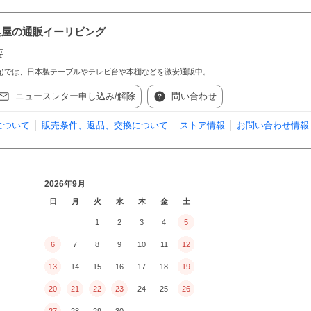
具屋の通販イーリビング
要
ing)では、日本製テーブルやテレビ台や本棚などを激安通販中。
ニュースレター申し込み/解除
問い合わせ
について
販売条件、返品、交換について
ストア情報
お問い合わせ情報
2026年9月
日
月
火
水
木
金
土
1
2
3
4
5
6
7
8
9
10
11
12
13
14
15
16
17
18
19
20
21
22
23
24
25
26
27
28
29
30