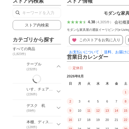
ストア内検索
ストア情報
モダンな家
会社概
4.38
（
4,305
件
）
ストア内検索
モダンな家具屋の通販イーリビング(e-Liv
カテゴリから探す
このストアをお気に入り
すべての商品
お支払いについて
送料、お届け
(
1,823
件)
営業日カレンダー
テーブル
定休日
(
232
件)
2026年8月
日
月
火
水
木
金
土
いす、チェア、スツール
1
(
226
件)
2
3
4
5
6
7
8
デスク 机
(
59
件)
9
10
11
12
13
14
15
16
17
18
19
20
21
22
本棚、ディスプレイラック
(
128
件)
23
24
25
26
27
28
29