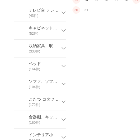
テレビ台 テレビボード
30
31
(
43
件)
キャビネット、コレクションケース
(
52
件)
収納家具、収納ケース
(
338
件)
ベッド
(
164
件)
ソファ、ソファベッド
(
104
件)
こたつ コタツ 家具調
(
172
件)
食器棚、キッチン収納
(
160
件)
インテリア小物 雑貨