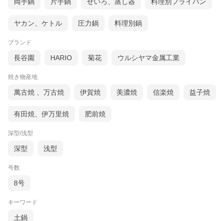
両手鍋
片手鍋
せいろ、蒸し器
料理別フライパン
ヤカン、ケトル
圧力鍋
料理別鍋
ブランド
長谷園
HARIO
菊花
ウルシヤマ金属工業
焼き物産地
萬古焼 、万古焼
伊賀焼
美濃焼
信楽焼
益子焼
有田焼、伊万里焼
肥前焼
深型/浅型
深型
浅型
号数
8号
キーワード
土鍋