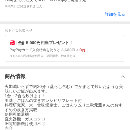
※休業日は発送されません。
詳細を見る
おトクなお知らせ
合計5,000円相当プレゼント！
3,680
0
PayPayカード入会特典を使うと
円
円
うち2,000円相当は利用先・期間限定。他条件あり
商品情報
火加減いらずで約30分（蒸らし含む）でかまどで炊いたような美
味しいご飯が出来ます。
1合・2合も炊けます！
美味しごはんの炊き方レシピリフレット付
料理研究家、米・食味鑑定士、ごはんソムリエ秋元薫さんのおす
すめの炊き方掲載
使用可能器機
直火器機：ガスコンロ
IH電磁器機は使用不可
内容