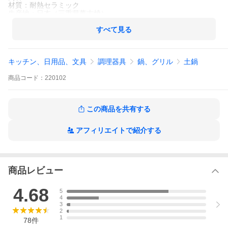
材質：耐熱セラミック
生産地：日本（三重県萬古焼）
サイズ
径約18cm 高さ15cm
すべて見る
重さ：約1.5kg
キッチン、日用品、文具
調理器具
鍋、グリル
土鍋
商品
コード：
220102
この商品を共有する
アフィリエイトで紹介する
商品レビュー
4.68
5
4
3
2
1
78
件