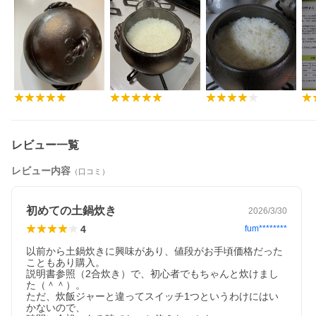
レビュー一覧
レビュー内容
（口コミ）
初めての土鍋炊き
2026/3/30
4
fum********
以前から土鍋炊きに興味があり、値段がお手頃価格だった
こともあり購入。

説明書参照（2合炊き）で、初心者でもちゃんと炊けまし
た（＾＾）。

ただ、炊飯ジャーと違ってスイッチ1つというわけにはい
かないので、
