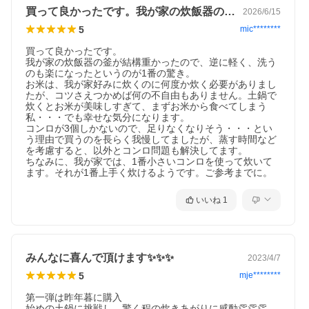
買って良かったです。我が家の炊飯器の釜…
2026/6/15
5
mic********
買って良かったです。

我が家の炊飯器の釜が結構重かったので、逆に軽く、洗う
のも楽になったというのが1番の驚き。

お米は、我が家好みに炊くのに何度か炊く必要がありまし
たが、コツさえつかめば何の不自由もありません。土鍋で
炊くとお米が美味しすぎて、まずお米から食べてしまう
私・・・でも幸せな気分になります。

コンロが3個しかないので、足りなくなりそう・・・とい
う理由で買うのを長らく我慢してましたが、蒸す時間など
を考慮すると、以外とコンロ問題も解決してます。

ちなみに、我が家では、1番小さいコンロを使って炊いて
ます。それが1番上手く炊けるようです。ご参考までに。
いいね
1
みんなに喜んで頂けます✨✨✨
2023/4/7
5
mje********
第一弾は昨年暮に購入

始めの土鍋に挑戦し　驚く程の炊きあがりに感動👏👏👏
