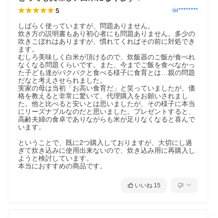
5
sir********
しばらく使っていますが、問題ありません。

炊き方の説明書もあり初心者にも問題ありません。多少の
吹きこぼれはありますが、慣れてくればその前に対処でき
ます。

むしろ美味しく白米が頂けるので、炊飯器のご飯が食べれ
なくなる問題くらいです。また、今までご飯を食べなかっ
た子ども達がパクパクと食べる様子に食育とは…親の問題
だなと考えさせられました。

実家の母は当初「お高い食育だ」と笑っていましたが、価
格を教えると非常に驚いて、代理購入をお願いされまし
た。他と比べると安いとは思いましたが、その様子に本当
にリーズナブルなのだと思いました。プレゼントすると、
高齢夫婦の食卓でありながらも米が足りなくなると喜んで
います。

ということで、既に2つ購入しておりますが、大切にし過
ぎて炊き込みに使用出来ないので、炊き込み用に再購入し
ようと検討しています。

本当におすすめの商品です。
いいね
15