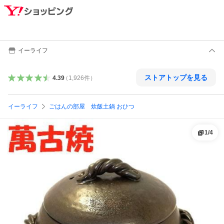
イーライフ
ストアトップを見る
4.39
（
1,926
件
）
イーライフ
ごはんの部屋 炊飯土鍋 おひつ
1
/
4