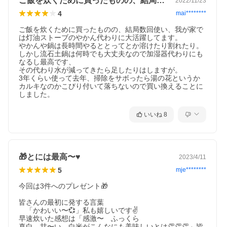
ご飯を炊くために買ったものの、結局数回…
2022/11/23
4
mai********
ご飯を炊くために買ったものの、結局数回使い、我が家で
は灯油ストーブのやかん代わりに大活躍してます。

やかんや鍋は長時間やるととってとか溶けたり割れたり。

しかし流石土鍋は何時でも大丈夫なので加湿器代わりにも
なるし最高です、

その代わり水が減ってきたら足したりはしますが。

3年くらい使って去年、掃除をサボったら湯の花というか
カルキなのかこびり付いて落ちないので買い換えることに
しました。
いいね
8
🎁とには最高〜♥
2023/4/11
5
mje********
今回は3件へのプレゼント🎁

皆さんの最初に発する言葉　

　「かわいい〜💞」私も嬉しいです✌

早速炊いた感想は「感激〜　ふっくら

真白　甘〜い　白米がこんなにも美味しいとは👏👏👏」皆