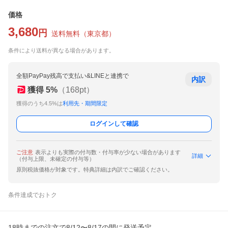
価格
3,680
円
送料無料
（
東京都
）
条件により送料が異なる場合があります。
全額PayPay残高で支払い&LINEと連携で
内訳
獲得
5
%
（
168
pt）
獲得のうち4.5%は
利用先・期間限定
ログインして確認
ご注意
表示よりも実際の付与数・付与率が少ない場合があります
詳細
（付与上限、未確定の付与等）
原則税抜価格が対象です。特典詳細は内訳でご確認ください。
条件達成でおトク
18時までの注文で8/12〜8/17の間に発送予定