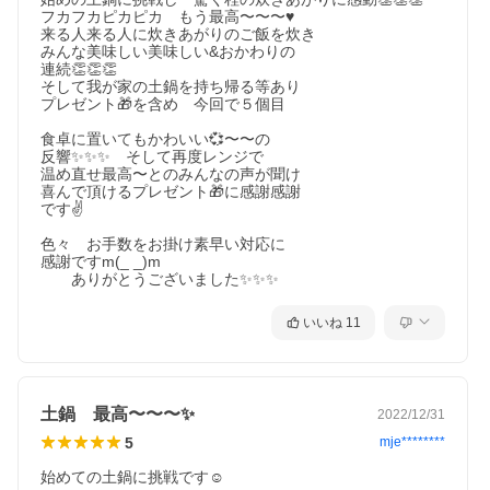
フカフカピカピカ　もう最高〜〜〜♥

来る人来る人に炊きあがりのご飯を炊き

みんな美味しい美味しい&おかわりの

連続👏👏👏

そして我が家の土鍋を持ち帰る等あり

プレゼント🎁を含め　今回で５個目

食卓に置いてもかわいい💞〜〜の

反響✨✨✨　そして再度レンジで

温め直せ最高〜とのみんなの声が聞け

喜んで頂けるプレゼント🎁に感謝感謝

です✌

色々　お手数をお掛け素早い対応に

感謝ですm(_ _)m　

　　ありがとうございました✨✨✨
いいね
11
土鍋 最高〜〜〜✨
2022/12/31
5
mje********
始めての土鍋に挑戦です☺
