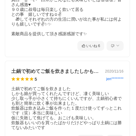
さん感激♥

９０歳に叔母は毎日楽しく炊いて居る

との事　嬉しいですね☺✌

　🎁してそれぞれの方の生活に潤いが出た事が私には何よ
りも嬉しいです✌✨✨

素敵商品を提供して頂き感謝感謝です✨
いいね
6
土鍋で初めてご飯を炊きましたしかも娘が…
2020/11/16
5
jen********
土鍋で初めてご飯を炊きました

しかも娘が買ってくれたんですけど、凄く美味しい

少し取っ手が小さくて持ちにくいんですが、土鍋初心者で
も割と簡単に炊く事が出来ました。

炊飯器は炊き込みご飯を作った１度だけ使ってずっとこれ
です（笑）本当に美味しい

仮に失敗して焦げても、おこげも美味しい。

炊飯器もいいのを買ったばかりだけどやっばり土鍋には勝
てないみたいです