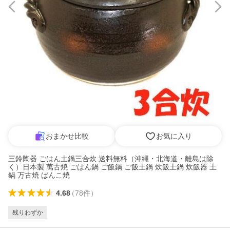
おまかせ比較
お気に入り
三鈴陶器 ごはん土鍋三合炊 送料無料（沖縄・北海道・離島は除
く）日本製 萬古焼 ごはん鍋 ご飯鍋 ご飯土鍋 炊飯土鍋 炊飯器 土
鍋 万古焼 ばんこ焼
4.68
（
78
件
）
残りわずか