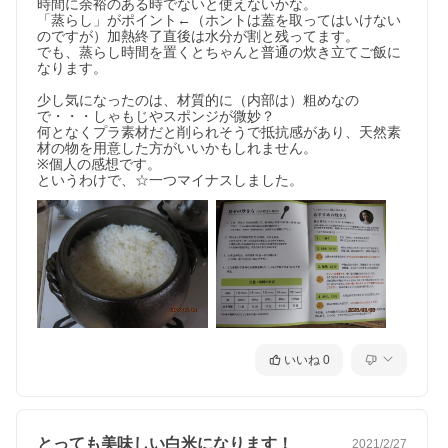
時間に余裕のある時でないと使えないかな。

「蒸らし」がポイント←（ホントは蓋を取ってはいけない
のですが）加熱終了直後は水分が割と残ってます。

でも、蒸らし時間を置くとちゃんと普通の炊き立てご飯に
なります。

少し気になったのは、材質的に（内部は）粗めなの
で・・・しゃもじやスポンジが微妙？

何となくプラ素材だと削られそうで抵抗感があり、天然素
材の物を用意した方がいいかもしれません。

※個人の感想です。

というわけで、☆一つマイナスしました。
いいね
0
とっても美味しい白米になります！
2021/2/27