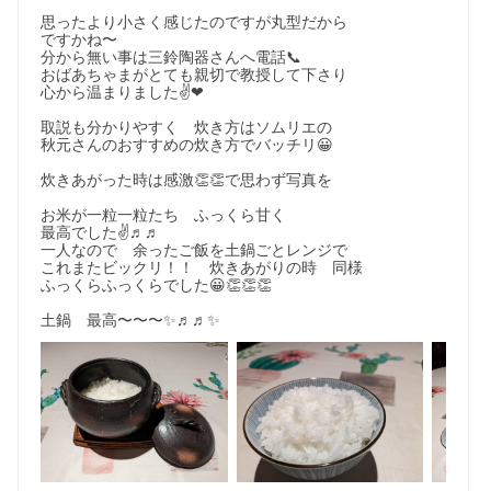
思ったより小さく感じたのですが丸型だから

ですかね〜

分から無い事は三鈴陶器さんへ電話📞　

おばあちゃまがとても親切で教授して下さり

心から温まりました✌❤

取説も分かりやすく　炊き方はソムリエの

秋元さんのおすすめの炊き方でバッチリ😀

炊きあがった時は感激👏👏で思わず写真を

お米が一粒一粒たち　ふっくら甘く

最高でした✌♬♬

一人なので　余ったご飯を土鍋ごとレンジで

これまたビックリ！！　炊きあがりの時　同様

ふっくらふっくらでした😀👏👏👏

土鍋　最高〜〜〜✨♬♬✨