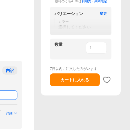
獲得のうち4.5%は
利用先・期間限定
バリエーション
変更
カラー
選択してください
数量
7日以内に注文した方がいます
内訳
カートに入れる
付
詳細