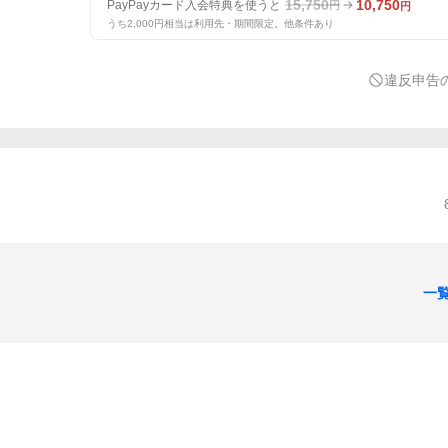
15,750
10,750
PayPayカード入会特典を使うと
円
円
うち2,000円相当は利用先・期間限定。他条件あり
違反申告
一