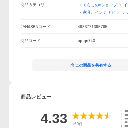
商品
カテゴリ
くらしのeショップ
イ
家具、インテリア
ラ
JAN/ISBNコード
4983771395765
商品
コード
op-qn740
この商品を共有する
商品
レビュー
5
4.33
4
3
2
160
件
1