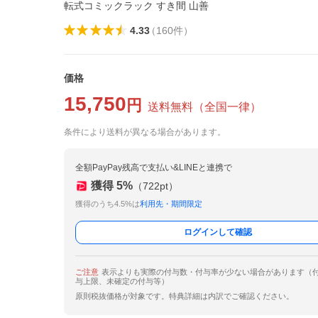
転式コミックラック すき間 山善
4.33
（
160
件
）
価格
15,750
円
送料無料
（
全国一律
）
条件により送料が異なる場合があります。
全額PayPay残高で支払い&LINEと連携で
獲得
5
%
（
722
pt）
獲得のうち4.5%は
利用先・期間限定
ログインして確認
ご注意
表示よりも実際の付与数・付与率が少ない場合があります（
与上限、未確定の付与等）
原則税抜価格が対象です。特典詳細は内訳でご確認ください。