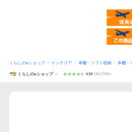
くらしのeショップ
インテリア
本棚・ソフト収納
本棚・
くらしのeショップ
4.50
（
86,078
件
）