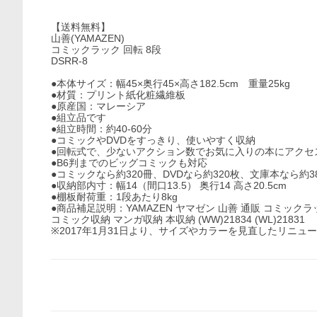
【送料無料】
山善(YAMAZEN)
コミックラック 回転 8段
DSRR-8
●本体サイズ：幅45×奥行45×高さ182.5cm 重量25kg
●材質：プリント紙化粧繊維板
●原産国：マレーシア
●組立品です
●組立時間：約40-60分
●コミックやDVDをすっきり、使いやすく収納
●回転式で、少ないアクション数でお気に入りの本にアクセ
●B6判までのビッグコミックも対応
●コミックなら約320冊、DVDなら約320枚、文庫本なら約3
●収納部内寸：幅14（間口13.5） 奥行14 高さ20.5cm
●棚板耐荷重：1段あたり8kg
●商品補足説明：YAMAZEN ヤマゼン 山善 通販 コミック
コミック収納 マンガ収納 本収納 (WW)21834 (WL)21831
※2017年1月31日より、サイズやカラーを見直したリニ