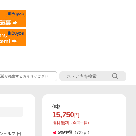
遅延が発生するおそれがございま
ろしくお願い申し上げます。 詳
。
価格
15,750
円
送料無料
（
全国一律
）
5
%獲得
（
722
pt）
クシェルフ 回