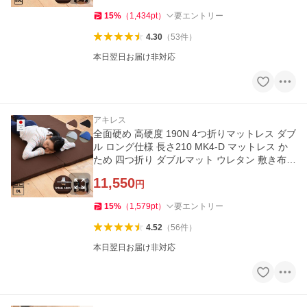
15
%
（
1,434
pt
）
要エントリー
4.30
（
53
件
）
本日翌日お届け非対応
アキレス
全面硬め 高硬度 190N 4つ折りマットレス ダブ
ル ロング仕様 長さ210 MK4-D マットレス か
ため 四つ折り ダブルマット ウレタン 敷き布団
敷布団 新生活 軽量
11,550
円
15
%
（
1,579
pt
）
要エントリー
4.52
（
56
件
）
本日翌日お届け非対応