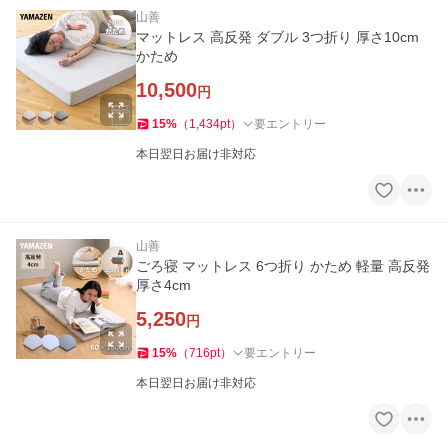
山善
マットレス 高反発 ダブル 3つ折り 厚さ10cm
かため
10,500
円
15
%
（
1,434
pt
）
要エントリー
本日翌日お届け非対応
山善
ごろ寝 マットレス 6つ折り かため 軽量 高反発
厚さ4cm
5,250
円
15
%
（
716
pt
）
要エントリー
本日翌日お届け非対応