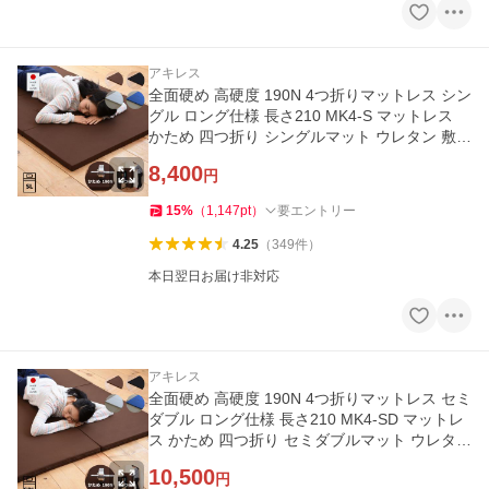
アキレス
全面硬め 高硬度 190N 4つ折りマットレス シン
グル ロング仕様 長さ210 MK4-S マットレス
かため 四つ折り シングルマット ウレタン 敷き
布団 敷布団 新生活
8,400
円
15
%
（
1,147
pt
）
要エントリー
4.25
（
349
件
）
本日翌日お届け非対応
アキレス
全面硬め 高硬度 190N 4つ折りマットレス セミ
ダブル ロング仕様 長さ210 MK4-SD マットレ
ス かため 四つ折り セミダブルマット ウレタン
敷き布団 敷布団
10,500
円