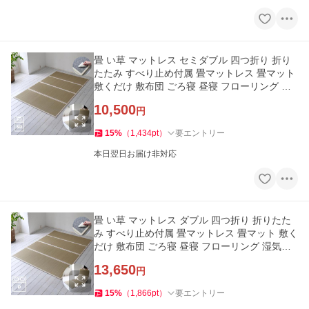
畳 い草 マットレス セミダブル 四つ折り 折り
たたみ すべり止め付属 畳マットレス 畳マット
敷くだけ 敷布団 ごろ寝 昼寝 フローリング 湿
気対策 プレイマット
10,500
円
15
%
（
1,434
pt
）
要エントリー
本日翌日お届け非対応
畳 い草 マットレス ダブル 四つ折り 折りたた
み すべり止め付属 畳マットレス 畳マット 敷く
だけ 敷布団 ごろ寝 昼寝 フローリング 湿気対
策 プレイマット ヨガ
13,650
円
15
%
（
1,866
pt
）
要エントリー