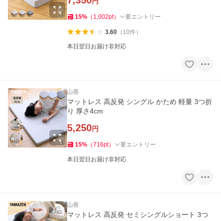
円
15
%
（
1,002
pt
）
要エントリー
3.60
（
10
件
）
本日翌日お届け非対応
山善
マットレス 高反発 シングル かため 軽量 3つ折
り 厚さ4cm
5,250
円
15
%
（
716
pt
）
要エントリー
本日翌日お届け非対応
山善
マットレス 高反発 セミシングルショート 3つ