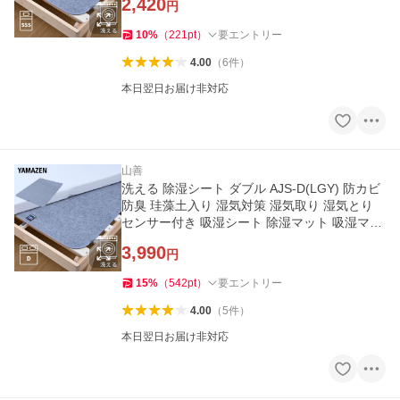
2,420
円
10
%
（
221
pt
）
要エントリー
4.00
（
6
件
）
本日翌日お届け非対応
山善
洗える 除湿シート ダブル AJS-D(LGY) 防カビ
防臭 珪藻土入り 湿気対策 湿気取り 湿気とり
センサー付き 吸湿シート 除湿マット 吸湿マッ
ト 消臭シート 山善
3,990
円
15
%
（
542
pt
）
要エントリー
4.00
（
5
件
）
本日翌日お届け非対応