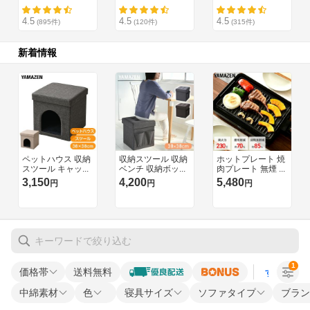
1
価格帯
送料無料
すべての条
中綿素材
色
寝具サイズ
ソファタイプ
ブラン