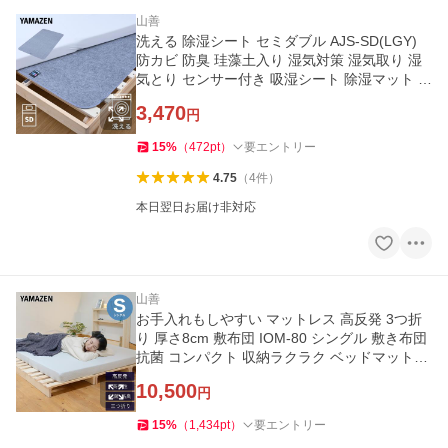
山善
洗える 除湿シート セミダブル AJS-SD(LGY)
防カビ 防臭 珪藻土入り 湿気対策 湿気取り 湿
気とり センサー付き 吸湿シート 除湿マット 吸
湿マット 山善
3,470
円
15
%
（
472
pt
）
要エントリー
4.75
（
4
件
）
本日翌日お届け非対応
山善
お手入れもしやすい マットレス 高反発 3つ折
り 厚さ8cm 敷布団 IOM-80 シングル 敷き布団
抗菌 コンパクト 収納ラクラク ベッドマットレ
ス 山善
10,500
円
15
%
（
1,434
pt
）
要エントリー