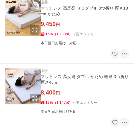
山善
マットレス 高反発 セミダブル 3つ折り 厚さ10
cm かため
9,450
円
15
%
（
1,289
pt
）
要エントリー
本日翌日お届け非対応
山善
マットレス 高反発 ダブル かため 軽量 3つ折り
厚さ4cm
8,400
円
15
%
（
1,147
pt
）
要エントリー
本日翌日お届け非対応