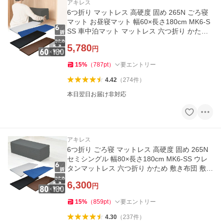
アキレス
6つ折り マットレス 高硬度 固め 265N ごろ寝
マット お昼寝マット 幅60×長さ180cm MK6-S
SS 車中泊マット マットレス 六つ折り かため
敷き布団 敷布団 アキレス
5,780
円
15
%
（
787
pt
）
要エントリー
4.42
（
274
件
）
本日翌日お届け非対応
アキレス
6つ折り ごろ寝 マットレス 高硬度 固め 265N
セミシングル 幅80×長さ180cm MK6-SS ウレ
タンマットレス 六つ折り かため 敷き布団 敷布
団 ごろ寝マット
6,300
円
15
%
（
859
pt
）
要エントリー
4.30
（
237
件
）