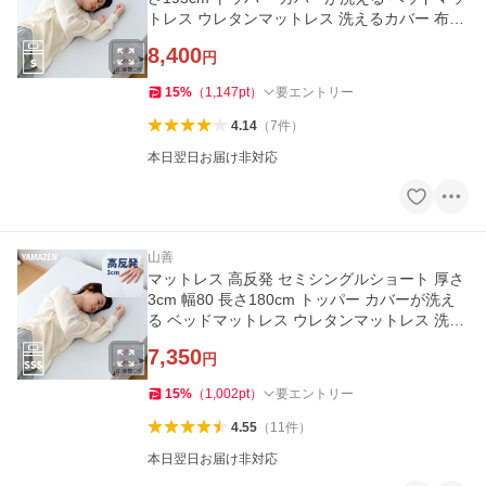
トレス ウレタンマットレス 洗えるカバー 布団
敷き布団 敷布団 山善
8,400
円
15
%
（
1,147
pt
）
要エントリー
4.14
（
7
件
）
本日翌日お届け非対応
山善
マットレス 高反発 セミシングルショート 厚さ
3cm 幅80 長さ180cm トッパー カバーが洗え
る ベッドマットレス ウレタンマットレス 洗え
るカバー 布団 山善
7,350
円
15
%
（
1,002
pt
）
要エントリー
4.55
（
11
件
）
本日翌日お届け非対応