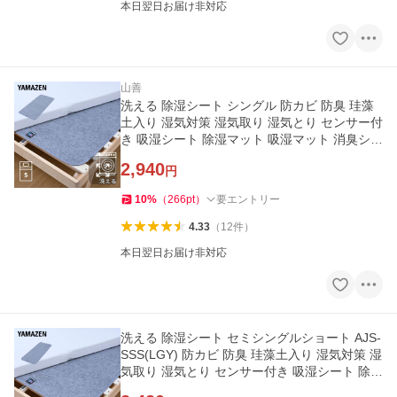
本日翌日お届け非対応
山善
洗える 除湿シート シングル 防カビ 防臭 珪藻
土入り 湿気対策 湿気取り 湿気とり センサー付
き 吸湿シート 除湿マット 吸湿マット 消臭シー
ト 山善
2,940
円
10
%
（
266
pt
）
要エントリー
4.33
（
12
件
）
本日翌日お届け非対応
洗える 除湿シート セミシングルショート AJS-
SSS(LGY) 防カビ 防臭 珪藻土入り 湿気対策 湿
気取り 湿気とり センサー付き 吸湿シート 除湿
マット 山善