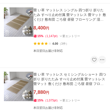
畳 い草 マットレス シングル 四つ折り 折りた
たみ すべり止め付属 畳マットレス 畳マット 敷
くだけ 敷布団 ごろ寝 昼寝 フローリング 湿気
対策 プレイマット
8,400
円
15
%
（
1,147
pt
）
要エントリー
4.00
（
3
件
）
本日翌日お届け非対応
畳 い草 マットレス セミシングルショート 四つ
折り 折りたたみ すべり止め付属 畳マットレス
畳マット 敷くだけ 敷布団 ごろ寝 昼寝 フロー
リング 湿気対策
7,880
円
15
%
（
1,075
pt
）
要エントリー
本日翌日お届け非対応