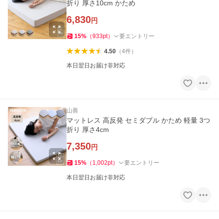
折り 厚さ10cm かため
6,830
円
15
%
（
933
pt
）
要エントリー
4.50
（
4
件
）
本日翌日お届け非対応
山善
マットレス 高反発 セミダブル かため 軽量 3つ
折り 厚さ4cm
7,350
円
15
%
（
1,002
pt
）
要エントリー
本日翌日お届け非対応