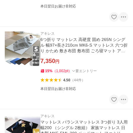
本日翌日お届け非対応
アキレス
6つ折り マットレス 高硬度 固め 265N シング
ル 幅97×長さ210cm MK6-S マットレス 六つ折
り かため 敷き布団 敷布団 ごろ寝マット アキ
レス achilles
7,350
円
15
%
（
1,002
pt
）
要エントリー
4.50
（
44
件
）
本日翌日お届け非対応
アキレス
マットレス バランスマットレス 3つ折り 3人用
幅200 （シングル 2枚組） 家族マットレス 日