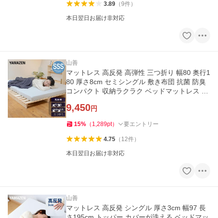
3.89
（
9
件
）
本日翌日お届け非対応
山善
マットレス 高反発 高弾性 三つ折り 幅80 奥行1
80 厚さ8cm セミシングル 敷き布団 抗菌 防臭
コンパクト 収納ラクラク ベッドマットレス 山
善
9,450
円
15
%
（
1,289
pt
）
要エントリー
4.75
（
12
件
）
本日翌日お届け非対応
山善
マットレス 高反発 シングル 厚さ3cm 幅97 長
さ195cm トッパー カバーが洗える ベッドマッ