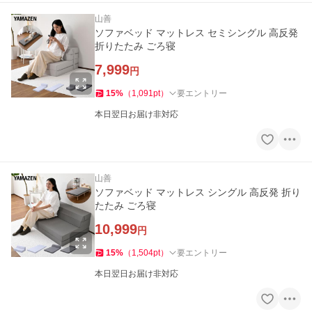
山善
ソファベッド マットレス セミシングル 高反発
折りたたみ ごろ寝
7,999
円
15
%
（
1,091
pt
）
要エントリー
本日翌日お届け非対応
山善
ソファベッド マットレス シングル 高反発 折り
たたみ ごろ寝
10,999
円
15
%
（
1,504
pt
）
要エントリー
本日翌日お届け非対応