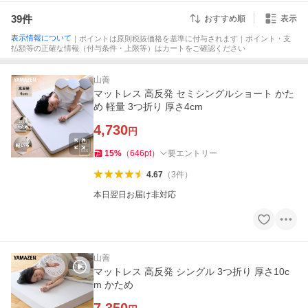
39
件
おすすめ順
表示
表示情報について
｜ポイントは原則税抜価格を基準に付与されます｜ポイント・支
払額等の正確な情報（付与条件・上限等）はカートをご確認ください
山善
マットレス 高反発 セミシングルショート かた
め 軽量 3つ折り 厚さ4cm
4,730
円
15
%
（
646
pt
）
要エントリー
4.67
（
3
件
）
本日翌日お届け非対応
山善
マットレス 高反発 シングル 3つ折り 厚さ10c
m かため
7,350