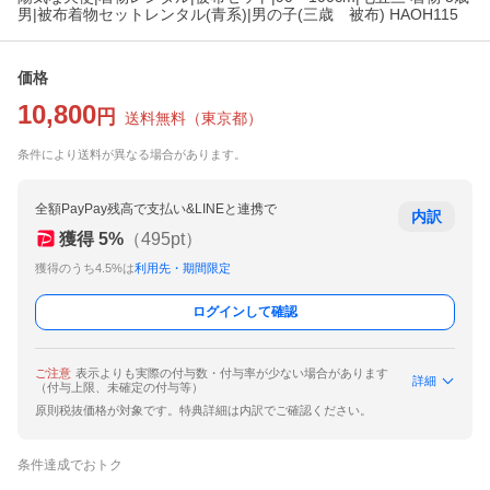
男|被布着物セットレンタル(青系)|男の子(三歳 被布) HAOH115
価格
10,800
円
送料無料
（
東京都
）
条件により送料が異なる場合があります。
全額PayPay残高で支払い&LINEと連携で
内訳
獲得
5
%
（
495
pt）
獲得のうち4.5%は
利用先・期間限定
ログインして確認
ご注意
表示よりも実際の付与数・付与率が少ない場合があります
詳細
（付与上限、未確定の付与等）
原則税抜価格が対象です。特典詳細は内訳でご確認ください。
条件達成でおトク