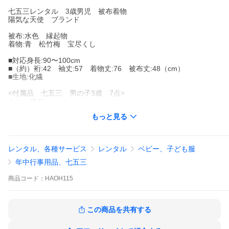
七五三レンタル 3歳男児 被布着物
陽気な天使 ブランド
被布:水色 縁起物
着物:青 松竹梅 宝尽くし
■対応身長:90〜100cm
■（約）裄:42 袖丈:57 着物丈:76 被布丈:48（cm）
■生地:化繊
<付属品 七五三 男の子3歳 7点>
１） 被布
２） 着物
もっと見る
３） 袖なし襦袢
４） 腰ひも(2本)
５） 草履
６） 足袋ソックスまたはストレッチ足袋(プレゼント)
レンタル、各種サービス
レンタル
ベビー、子ども服
７） 簡単着せ方マニュアル
年中行事用品、七五三
※商品写真は撮影状況、お客様の表示環境等により実物と印象の
異なる場合がございます。あらかじめご了承ください。
商品
コード：
HAOH115
※画像の小物類は、撮影用の為お付けする物と異なります。
この商品を共有する