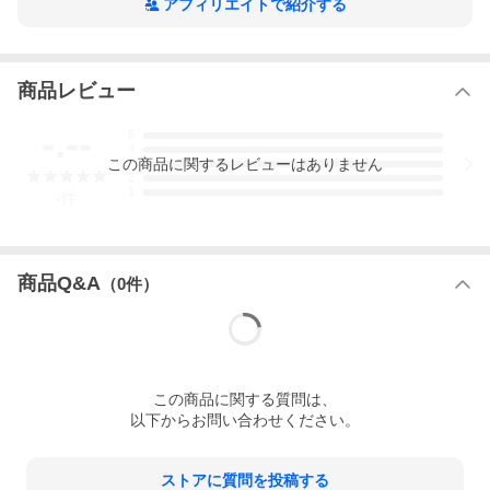
アフィリエイトで紹介する
※カレンダーの表示に少しお時間がかかります。
表示までしばらくお待ちください。
商品レビュー
-.--
5
4
この
商品
に関するレビューはありません
3
2
1
-
件
商品Q&A
（
0
件）
この
商品
に関する質問は、
以下からお問い合わせください。
ストアに質問を投稿する