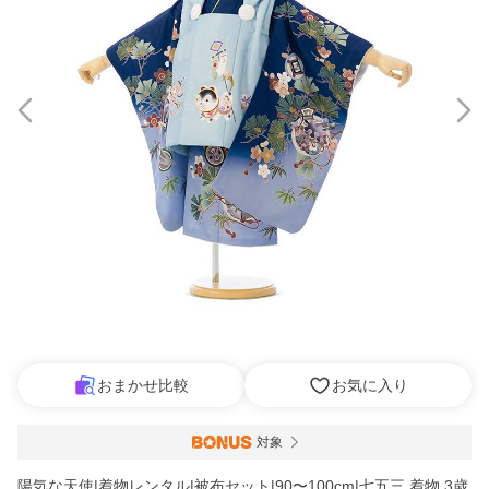
おまかせ比較
お気に入り
対象
陽気な天使|着物レンタル|被布セット|90〜100cm|七五三 着物 3歳