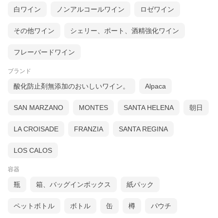
白ワイン
ノンアルコールワイン
ロゼワイン
その他ワイン
シェリー、ポート、酒精強化ワイン
フレーバードワイン
ブランド
酸化防止剤無添加のおいしいワイン。
Alpaca
SAN MARZANO
MONTES
SANTA HELENA
朝日
LA CROISADE
FRANZIA
SANTA REGINA
LOS CALOS
容器
素晴らしいワイン造りのための研究
瓶
箱、バッグインボックス
紙パック
シャトー・ラフィット・ロートシルトは幾多の変遷を経て、1868
年よりロスチャイルド家が所有者となりました。シャトー・ラフ
ィット・ロートシルトのワインは1級の中でも筆頭格。優雅で気品
ペットボトル
ボトル
缶
樽
パウチ
あふれるスタイルは「思慮深い王子」のようでしたが、90年代以