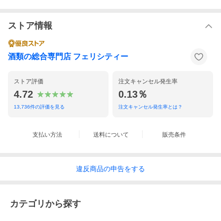
ストア情報
世界最高峰の赤ワインの産地として知られるボルドーの“5大シャ
トー”の筆頭「シャトー・ラフィット・ロートシルト（Chateau La
fite Rothschild）」。1855年のメドックの格付けで“グランクリュ
酒類の総合専門店 フェリシティー
第1級の中の1位”にランクされてから今日まで王座の地位に君臨し
続けており、変わらず名声を博しています。
17世紀ラフィット、ラトゥール、カロン・セギュールなどの広大
ストア評価
注文キャンセル発生率
な農園を相続したセギュール侯爵は、ワインの生産技術の改良に
力を注ぎ「葡萄園の王子」とあだ名されるようになります。その
4.72
0.13％
味は18世紀のヴェルサイユでも大変な話題で、ルイ15世が嗜む王
のワインとして誰もが欲する貴族のステータスシンボルのような
13,736
件の評価を見る
注文キャンセル発生率とは？
存在となっていました。ルイ15世の寵妃ポンパドール夫人の晩餐
会にも供され、後の寵姫バリー夫人も王のワイン以外は飲まない
と語ったほどだったのです。ワインの味わいは、5大シャトーの中
支払い方法
送料について
販売条件
で最も“繊細でエレガント”とされています。
違反
商品の
申告をする
カテゴリから探す