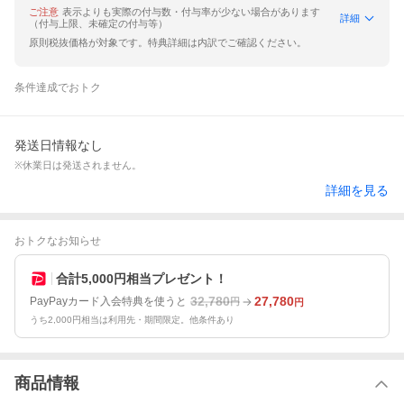
ご注意
表示よりも実際の付与数・付与率が少ない場合があります
詳細
（付与上限、未確定の付与等）
原則税抜価格が対象です。特典詳細は内訳でご確認ください。
条件達成でおトク
発送日情報なし
※休業日は発送されません。
詳細を見る
おトクなお知らせ
合計5,000円相当プレゼント！
32,780
27,780
PayPayカード入会特典を使うと
円
円
うち2,000円相当は利用先・期間限定。他条件あり
商品情報