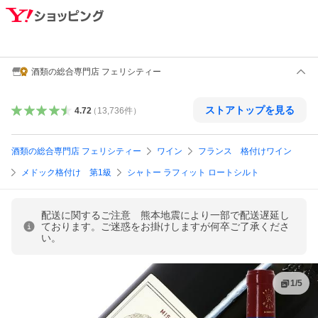
酒類の総合専門店 フェリシティー
ストアトップを見る
4.72
（
13,736
件
）
酒類の総合専門店 フェリシティー
ワイン
フランス 格付けワイン
メドック格付け 第1級
シャトー ラフィット ロートシルト
配送に関するご注意 熊本地震により一部で配送遅延し
ております。ご迷惑をお掛けしますが何卒ご了承くださ
い。
1
/
5