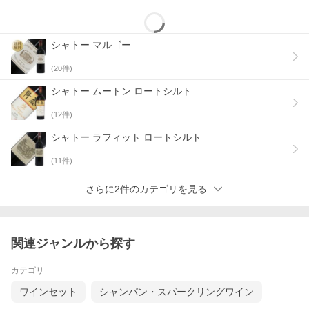
シャトー マルゴー
(
20
件)
シャトー ムートン ロートシルト
(
12
件)
シャトー ラフィット ロートシルト
区画毎の特徴を生かす
シャトー・ラフィット・ロートシルトのブドウ畑は、シャトー周
(
11
件)
辺の斜面、西側のカルアド高原、そして隣接するサンテステフの
町にある 4.5ヘクタールの区画の3つの主なエリアで構成されてい
さらに2件のカテゴリを見る
ます。畑の面積は112ha。土壌は水はけがよく露出度の高い第三
紀石灰岩の下層土の上に、風で運ばれた砂と混ざった細かい砂利
層で構成されています。区画毎の特徴を生かすために、ブドウは
区画毎に別々のタンクで発酵が行われ、ワインのブレンドは3月に
実施される初回の滓引き後に実施されます。その後、ドメーヌ・
関連ジャンルから探す
バロン・ド・ロートシルトの樽工房で造られたオーク樽に移さ
れ、所蔵庫で18〜20ヶ月熟成。その間、定期的に滓引きが行わ
れ、それぞれの樽に4〜6個軽くといた卵白を加えて浮いている不
カテゴリ
純物を吸収し、樽の底に沈ませます。
ワインセット
シャンパン・スパークリングワイン