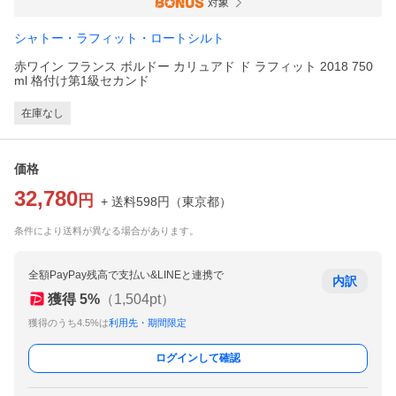
対象
シャトー・ラフィット・ロートシルト
赤ワイン フランス ボルドー カリュアド ド ラフィット 2018 750
ml 格付け第1級セカンド
在庫なし
価格
32,780
円
+ 送料
598
円
（
東京都
）
条件により送料が異なる場合があります。
全額PayPay残高で支払い&LINEと連携で
内訳
獲得
5
%
（
1,504
pt）
獲得のうち4.5%は
利用先・期間限定
ログインして確認