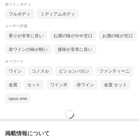
降は力強さを志向するようになりました。
赤ワインボディ
シャトーの歴史と伝統に甘んじることなく、今なお素晴らしいワ
イン造りのための研究が続けられ、ブドウ園とそのワインにさら
フルボディ
ミディアムボディ
に磨きをかけ続けています。
ユーザー評価
香りが非常に良い
お酒の味がやや甘口
お酒の味が甘口
赤ワインの味が軽い
後味が非常に良い
キーワード
ワイン
コノスル
ピションバロン
ファンティーニ
金賞
セット
ワイン3l
赤ワイン
金賞 セット
opus one
掲載情報について
テロワールの力を最大限に引き出す信念