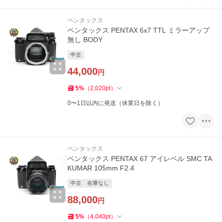
ペンタックス
ペンタックス PENTAX 6x7 TTL ミラーアップ
無し BODY
中古
44,000
円
5
%
（
2,020
pt
）
0〜1日以内に発送（休業日を除く）
ペンタックス
ペンタックス PENTAX 67 アイレベル SMC TA
KUMAR 105mm F2.4
中古
在庫なし
88,000
円
5
%
（
4,040
pt
）