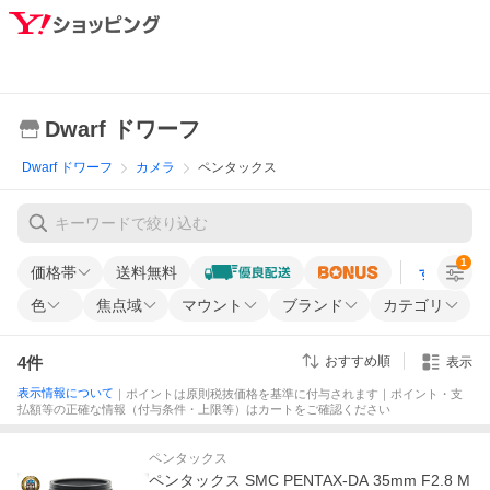
Dwarf ドワーフ
Dwarf ドワーフ
カメラ
ペンタックス
1
価格帯
送料無料
すべての条
色
焦点域
マウント
ブランド
カテゴリ
4
件
おすすめ順
表示
表示情報について
｜ポイントは原則税抜価格を基準に付与されます｜ポイント・支
払額等の正確な情報（付与条件・上限等）はカートをご確認ください
ペンタックス
ペンタックス SMC PENTAX-DA 35mm F2.8 M