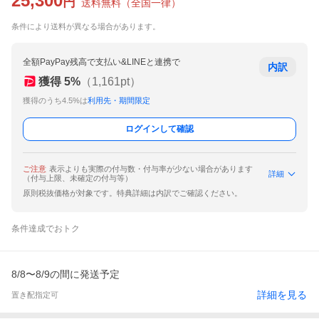
25,300
円
送料無料
（
全国一律
）
条件により送料が異なる場合があります。
全額PayPay残高で支払い&LINEと連携で
内訳
獲得
5
%
（
1,161
pt）
獲得のうち4.5%は
利用先・期間限定
ログインして確認
ご注意
表示よりも実際の付与数・付与率が少ない場合があります
詳細
（付与上限、未確定の付与等）
原則税抜価格が対象です。特典詳細は内訳でご確認ください。
条件達成でおトク
8/8〜8/9の間に発送予定
詳細を見る
置き配指定可