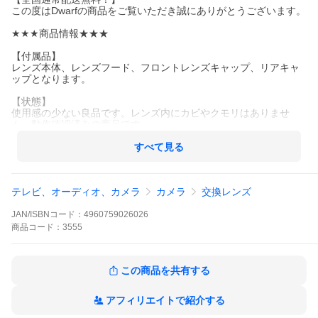
この度はDwarfの商品をご覧いただき誠にありがとうございます。
★★★商品情報★★★
【付属品】
レンズ本体、レンズフード、フロントレンズキャップ、リアキャ
ップとなります。
【状態】
使用感の少ない良品です。レンズ内にカビやクモリはありませ
ん。動作確認済みの商品です。
【保証】
すべて見る
保証無し（初期不良返品対応:ご購入後一か月以内の初期不良の場
合はご返品対応させて頂きます。）
テレビ、オーディオ、カメラ
カメラ
交換レンズ
よろしくお願い致します。
JAN/ISBNコード：
4960759026026
商品
コード：
3555
この商品を共有する
アフィリエイトで紹介する