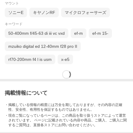
マウント
ソニーE
キヤノンRF
マイクロフォーサーズ
キーワード
50-400mm f/45-63 di iii vc vxd
ef-m
ef-m 15-
mzuiko digital ed 12-40mm f28 pro II
rf70-200mm f4 l is usm
x-e5
掲載情報について
・掲載している情報の精度には万全を期しておりますが、その内容の正確
性、安全性、有用性を保証するものではありません。
・現在ご覧になっているページは、この
商品
を取り扱うストアによって運営
されています。 ページに記載されている内容
や商品、ご購入
、ご購入に関
するご質問は、直接各ストアにお問い合わせください。