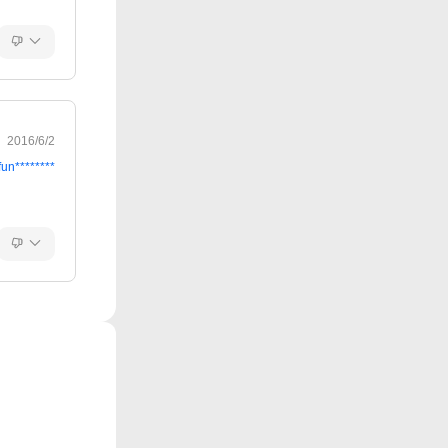
2016/6/2
fun********