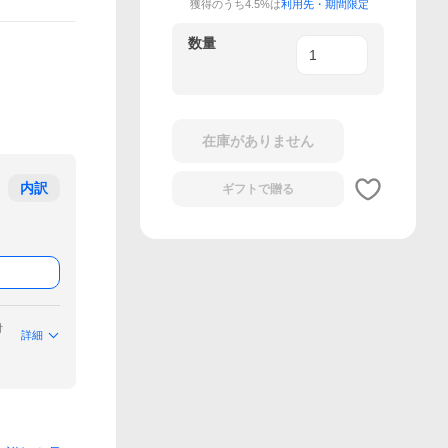
獲得のうち4.5%は
利用先・期間限定
数量
在庫がありません
内訳
ギフトで
贈る
付
詳細