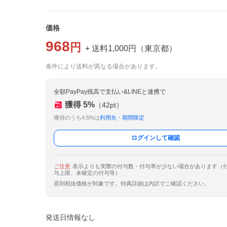
価格
968
円
+ 送料
1,000
円
（
東京都
）
条件により送料が異なる場合があります。
全額PayPay残高で支払い&LINEと連携で
獲得
5
%
（
42
pt）
獲得のうち4.5%は
利用先・期間限定
ログインして確認
ご注意
表示よりも実際の付与数・付与率が少ない場合があります（
与上限、未確定の付与等）
原則税抜価格が対象です。特典詳細は内訳でご確認ください。
発送日情報なし