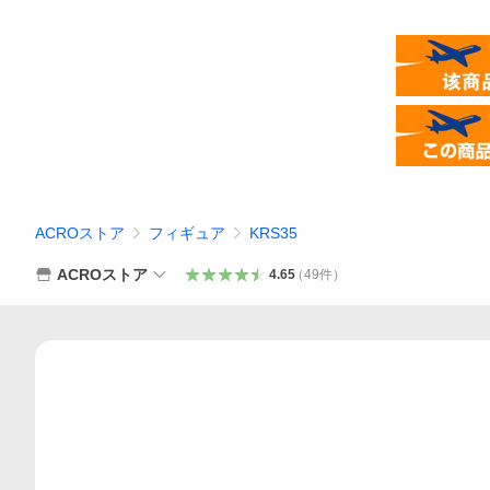
ACROストア
フィギュア
KRS35
ACROストア
4.65
（
49
件
）