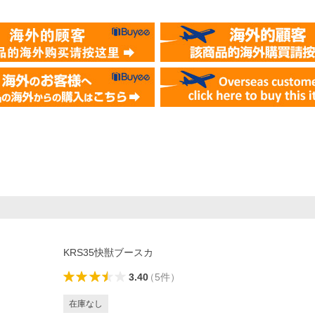
KRS35快獣ブースカ
3.40
（
5
件
）
在庫なし