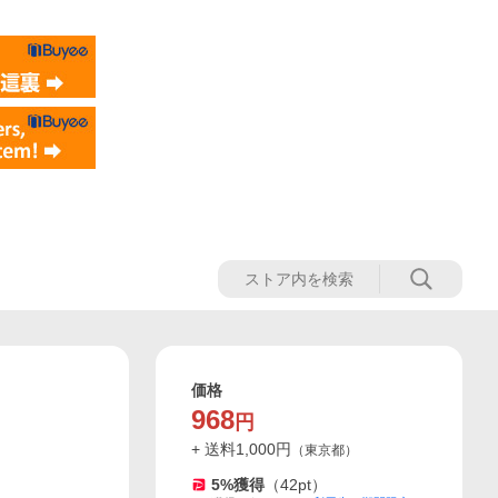
価格
968
円
+ 送料
1,000
円
（
東京都
）
5
%獲得
（
42
pt）