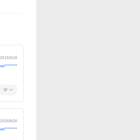
2016/5/18
has********
2016/8/26
sas********