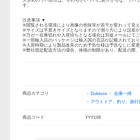
大きめのツバ部分は、やわらかいツバにありがちな、ツバ
す。
注意事項 ▼
※閲覧される環境により画像の色味等が若干が変わって見
※サイズは平置きサイズとなりますので測り方により誤差
※万が一在庫切れや入荷待ちとなる場合は別途メールにて
※一部輸入品のパッケージは輸入国の言語が記載されてお
※入荷時期により製品改良のため予告仕様は予告なしに変
※弊社指定配送方法の場合、体積の制限があり、配送の際
商品
カテゴリ
Dukkore
在庫一掃
アウトドア、釣り、旅行
商品
コード
YYY108