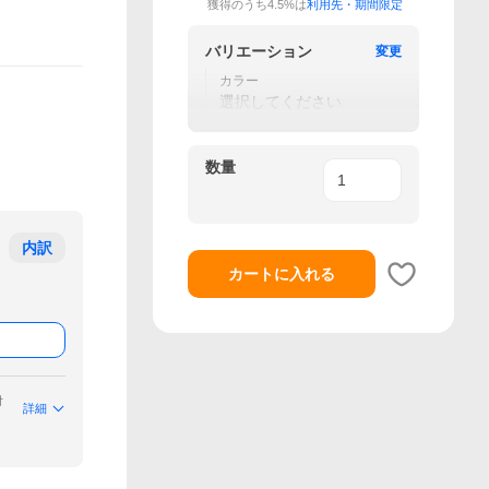
獲得のうち4.5%は
利用先・期間限定
バリエーション
変更
カラー
選択してください
数量
内訳
カートに入れる
付
詳細