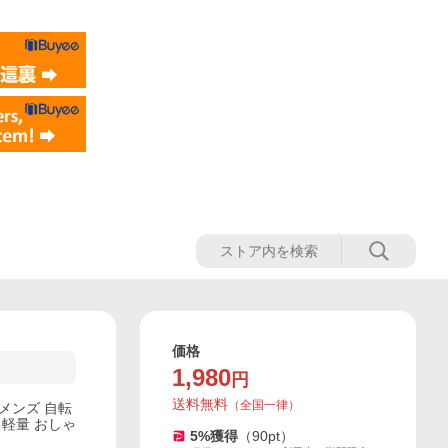
価格
1,980
円
送料無料
（
全国一律
）
メンズ 自転
 軽量 おしゃ
5
%獲得
（
90
pt）