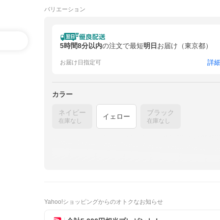
バリエーション
5時間8分以内
の注文で最短
明日
お届け（東京都）
詳
お届け日指定可
カラー
ネイビー
ブラック
イェロー
在庫なし
在庫なし
Yahoo!ショッピングからのオトクなお知らせ