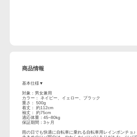
商品情報
基本仕様▼
対象：男女兼用
カラー： ネイビー、イェロー、ブラック
重さ： 500g
着丈： 約112cm
袖丈： 約75cm
適応体重：45~80kg
保証期間：3ヶ月
雨の日でも快適に自転車に乗れる自転車用レインポンチョ♪