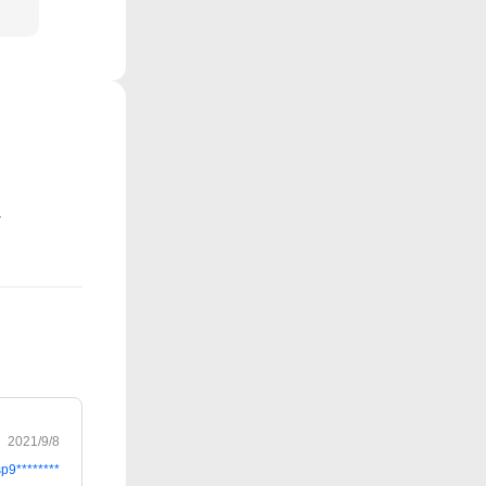
2021/9/8
sp9********