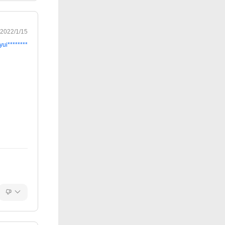
2022/1/15
yui********