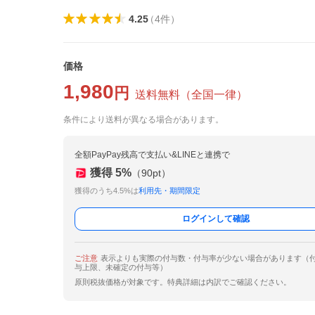
4.25
（
4
件
）
価格
1,980
円
送料無料
（
全国一律
）
条件により送料が異なる場合があります。
全額PayPay残高で支払い&LINEと連携で
獲得
5
%
（
90
pt）
獲得のうち4.5%は
利用先・期間限定
ログインして確認
ご注意
表示よりも実際の付与数・付与率が少ない場合があります（
与上限、未確定の付与等）
原則税抜価格が対象です。特典詳細は内訳でご確認ください。