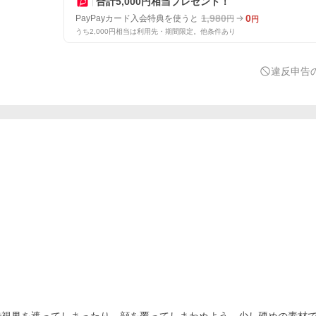
合計5,000円相当プレゼント！
1,980
0
PayPayカード入会特典を使うと
円
円
うち2,000円相当は利用先・期間限定。他条件あり
違反申告