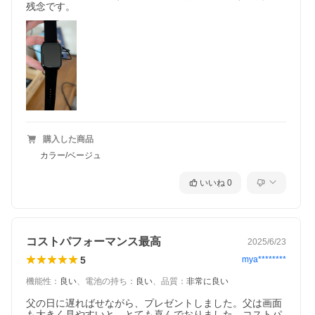
残念です。
購入した商品
カラー/ベージュ
いいね
0
コストパフォーマンス最高
2025/6/23
5
mya********
機能性
：
良い
、
電池の持ち
：
良い
、
品質
：
非常に良い
父の日に遅ればせながら、プレゼントしました。父は画面
も大きく見やすいと、とても喜んでおりました。コストパ