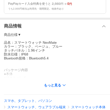
2,980
0
PayPayカード入会特典を使うと
円
円
うち2,000円相当は利用先・期間限定。他条件あり
商品情報
商品仕様▼
品名：スマートウォッチ NexMate
カラー：ブラック、ベージュ、ブルー
タッチパネル：1.96インチ
防水仕様：IP68
Bluetooth規格：Bluetooth5.4
パッケージ内容
●本体
●リストバンド
●充電ケーブル
もっと見る
●取扱説明書兼保証書
※ご注意：本製品は日常の健康管理及び運動管理の目的として使
用する機器で、医療用パルスオキシメーター 、体温計ではありま
スマホ、タブレット、パソコン
せん。医療行為には使用しないでください。
スマートウォッチ、ウェアラブル端末
スマートウォッチ本体