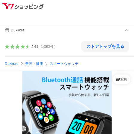
Dukkore
ストアトップを見る
4.65
（
1,363
件
）
Dukkore
美容・健康
スマートウォッチ
1
/
18