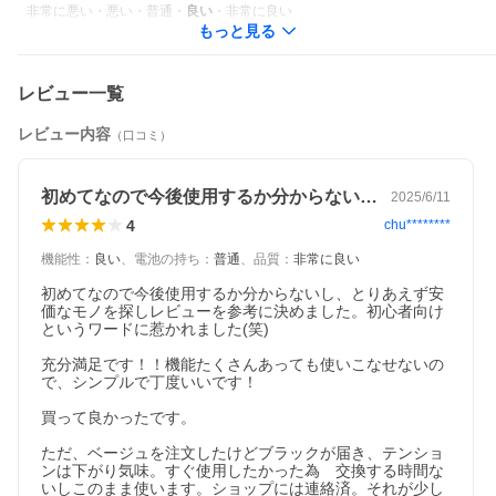
非常に悪い
・
悪い
・
普通
・
良い
・
非常に良い
もっと見る
レビュー一覧
レビュー内容
（口コミ）
初めてなので今後使用するか分からないし…
2025/6/11
4
chu********
機能性
：
良い
、
電池の持ち
：
普通
、
品質
：
非常に良い
初めてなので今後使用するか分からないし、とりあえず安
価なモノを探しレビューを参考に決めました。初心者向け
というワードに惹かれました(笑)

充分満足です！！機能たくさんあっても使いこなせないの
で、シンプルで丁度いいです！

買って良かったです。

ただ、ベージュを注文したけどブラックが届き、テンショ
ンは下がり気味。すぐ使用したかった為　交換する時間な
いしこのまま使います。ショップには連絡済。それが少し