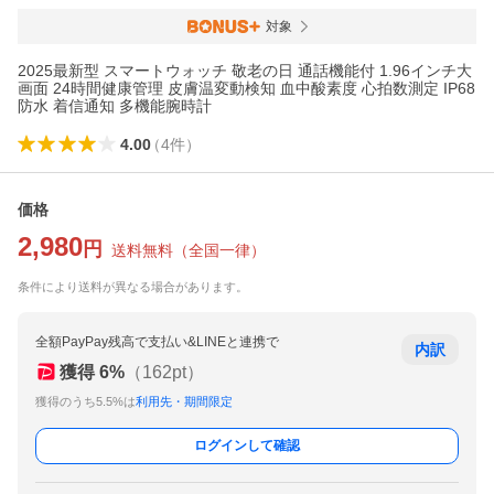
対象
2025最新型 スマートウォッチ 敬老の日 通話機能付 1.96インチ大
画面 24時間健康管理 皮膚温変動検知 血中酸素度 心拍数測定 IP68
防水 着信通知 多機能腕時計
4.00
（
4
件
）
価格
2,980
円
送料無料
（
全国一律
）
条件により送料が異なる場合があります。
全額PayPay残高で支払い&LINEと連携で
内訳
獲得
6
%
（
162
pt）
獲得のうち5.5%は
利用先・期間限定
ログインして確認