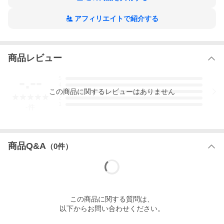
アフィリエイトで紹介する
商品レビュー
-.--
5
◆「おからだから チョコチップ 2枚」の商品説明
4
おからをたっぷり練りこんだ生地を、しっとりおいしく焼き上げ
この
商品
に関するレビューはありません
3
ました。
2
1
５種のビタミン、カルシウム、鉄を１日に必要な量の１/６含有
-
件
（１枚当たり）
食物繊維もたっぷり入った、バランス栄養食です。
◆内容量
商品Q&A
44ｇ（1枚×2袋） ×6個セット
（
0
件）
◆賞味期限
メーカー製造日より10ケ月(未開封)です。
実際にお届けする商品は、賞味期間は短くなりますのでご了承下
さい。
この
商品
に関する質問は、
◆保存方法
以下からお問い合わせください。
直射日光、高温多湿をおさけ下さい。