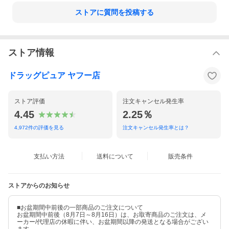
◆原材料
ショートニング、小麦粉、砂糖、麦芽糖、乾燥おから、チョコチ
ストアに質問を投稿する
ップ、鶏卵、水あめ、イヌリン、洋酒、食塩、加工デンプン、ソ
ルビトール、炭酸Ca、乳化剤、ピロリン酸鉄、香料、膨脹剤、V.
E、酸化防止剤（チャ抽出物、ビタミンＥ）、パプリカ色素、V.B
2、V.B1、V.A、V.D、（原材料の一部に乳成分、大豆を含む）
ストア情報
◆アレルギー物質
卵・乳成分・小麦・大豆
ドラッグピュア ヤフー店
◆原産国：日本
【お問い合わせ先】
ストア評価
注文キャンセル発生率
こちらの商品につきましては、
4.45
2.25％
当店(ドラッグピュア）または下記へお願いします。
製造・販売元
4,972
件の評価を見る
注文キャンセル発生率とは？
江崎グリコ株式会社
555-8502 大阪府大阪市西淀川区歌島4-6-5
0120-917-111
支払い方法
送料について
販売条件
広告文責：株式会社ドラッグピュア
作成：202201AY
神戸市北区鈴蘭台北町1丁目1-11-103
ストアからのお知らせ
TEL:0120-093-849
製造販売：江崎グリコ株式会社
区分：食品
■お盆期間中前後の一部商品のご注文について
お盆期間中前後（8月7日～8月16日）は、お取寄商品のご注文は、メ
ーカー/代理店の休暇に伴い、お盆期間以降の発送となる場合がござい