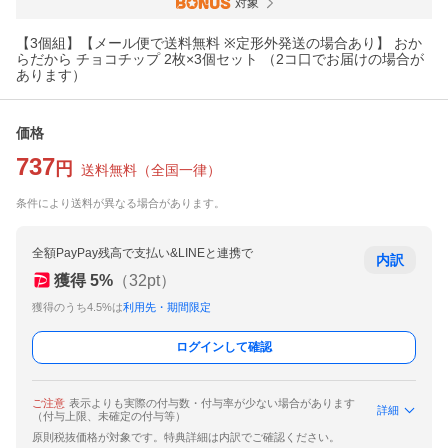
対象
【3個組】【メール便で送料無料 ※定形外発送の場合あり】 おか
らだから チョコチップ 2枚×3個セット （2コ口でお届けの場合が
あります）
価格
737
円
送料無料
（
全国一律
）
条件により送料が異なる場合があります。
全額PayPay残高で支払い&LINEと連携で
内訳
獲得
5
%
（
32
pt）
獲得のうち4.5%は
利用先・期間限定
ログインして確認
ご注意
表示よりも実際の付与数・付与率が少ない場合があります
詳細
（付与上限、未確定の付与等）
原則税抜価格が対象です。特典詳細は内訳でご確認ください。