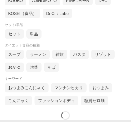
KOUBO
AJINOMOTO
FINE JAPAN
DHC
KOSEI（食品）
Dr.Ci：Labo
セット/単品
セット
単品
ダイエット食品の種類
スープ
ラーメン
雑炊
パスタ
リゾット
おかゆ
惣菜
そば
キーワード
おつまみこんにゃく
マンナンヒカリ
おつまみ
こんにゃく
ファッションボディ
糖質ゼロ麺