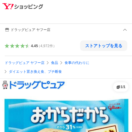
ドラッグピュア ヤフー店
ストアトップを見る
4.45
（
4,972
件
）
ドラッグピュア ヤフー店
食品
食事の代わりに
ダイエット置き換え食、プチ断食
1
/
1