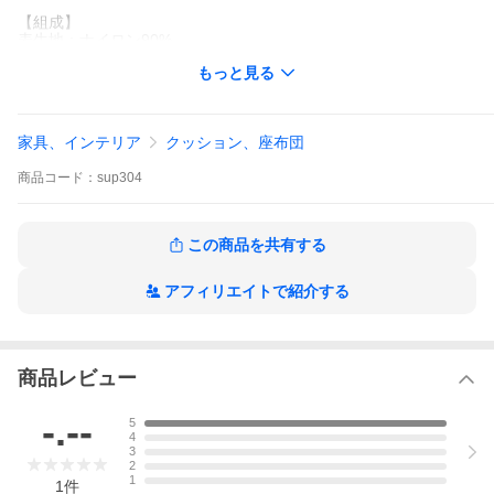
【組成】
表生地：ナイロン90%
詰め物：ポリエステル綿 固綿
もっと見る
裏地 ：ポリエステル100％
【カラー】
グレー
家具、インテリア
クッション、座布団
ブルー
グリーン
商品
コード：
sup304
グレージュ
ネイビー
ピンク
※ご使用のモニター、デバイス環境により色の見え方が異なる場
この商品を共有する
合がございます。また、生産ロットにより同品番でも色味が異な
る場合がございますのでご了承ください。
アフィリエイトで紹介する
【お手入れ方法】
※本製品は洗濯できません。
汚れが目立つ場合は、つまみ洗いをお願いします。
【梱包について】
商品レビュー
当店では、ごみが少ない簡易梱包で郵送しております。梱包を開
けるとき、中の商品を傷つけないようにご注意ください。
-.--
5
4
【生産国 】
3
中国
2
1
1
件