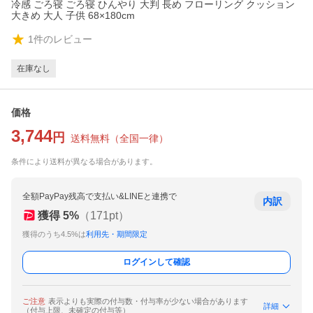
冷感 ごろ寝 ごろ寝 ひんやり 大判 長め フローリング クッション
大きめ 大人 子供 68×180cm
1
件のレビュー
在庫なし
価格
3,744
円
送料無料
（
全国一律
）
条件により送料が異なる場合があります。
全額PayPay残高で支払い&LINEと連携で
内訳
獲得
5
%
（
171
pt）
獲得のうち4.5%は
利用先・期間限定
ログインして確認
ご注意
表示よりも実際の付与数・付与率が少ない場合があります
詳細
（付与上限、未確定の付与等）