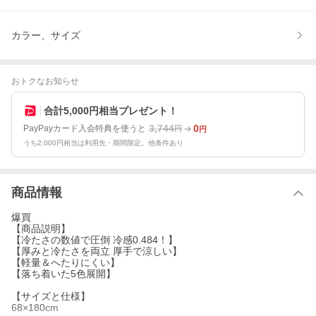
カラー、サイズ
おトクなお知らせ
合計5,000円相当プレゼント！
3,744
0
PayPayカード入会特典を使うと
円
円
うち2,000円相当は利用先・期間限定。他条件あり
商品情報
爆買
【商品説明】
【冷たさの数値で圧倒 冷感0.484！】
【厚みと冷たさを両立 厚手で涼しい】
【軽量＆へたりにくい】
【落ち着いた5色展開】
【サイズと仕様】
68×180cm