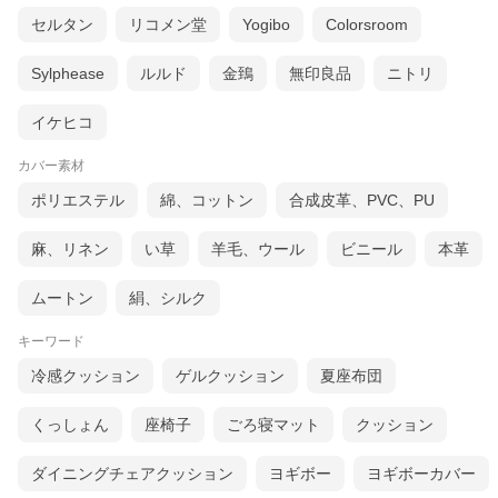
セルタン
リコメン堂
Yogibo
Colorsroom
Sylphease
ルルド
金鵄
無印良品
ニトリ
イケヒコ
カバー素材
ポリエステル
綿、コットン
合成皮革、PVC、PU
麻、リネン
い草
羊毛、ウール
ビニール
本革
ムートン
絹、シルク
キーワード
冷感クッション
ゲルクッション
夏座布団
くっしょん
座椅子
ごろ寝マット
クッション
ダイニングチェアクッション
ヨギボー
ヨギボーカバー