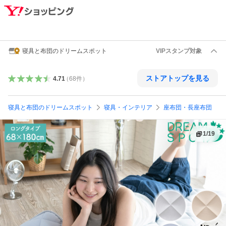
寝具と布団のドリームスポット
VIPスタンプ対象
ストアトップを見る
4.71
（
68
件
）
寝具と布団のドリームスポット
寝具・インテリア
座布団・長座布団
1
/
19