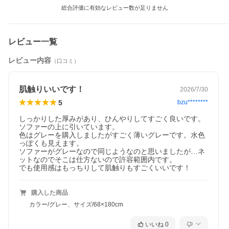
総合評価に有効なレビュー数が足りません
夏のおすすめアイテム
レビュー一覧
レビュー内容
（口コミ）
肌触りいいです！
2026/7/30
5
bzu********
しっかりした厚みがあり、ひんやりしてすごく良いです。
ソファーの上に引いています。

ブランケット シングル Q-max0.5
保冷バッグ 買い物カゴがまるっと
色はグレーを購入しましたがすごく薄いグレーです。水色
39 接触冷感
入る
っぽくも見えます。

￥2,980
￥3,280
ソファーがグレーなので同じようなのと思いましたが…ネ
ットなのでそこは仕方ないので許容範囲内です。

購入した商品
カラー/グレー、サイズ/68×180cm
いいね
0