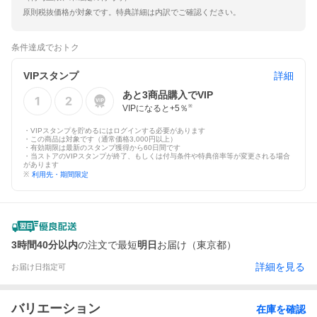
原則税抜価格が対象です。特典詳細は内訳でご確認ください。
条件達成でおトク
VIPスタンプ
詳細
あと
3
商品購入でVIP
VIPになると+
5
％
※
・VIPスタンプを貯めるにはログインする必要があります
・この商品は対象です（通常価格3,000円以上）
・有効期限は最新のスタンプ獲得から60日間です
・当ストアのVIPスタンプが終了、もしくは付与条件や特典倍率等が変更される場合
があります
※
利用先・期間限定
3時間40分以内
の注文で最短
明日
お届け（東京都）
詳細を見る
お届け日指定可
バリエーション
在庫を確認