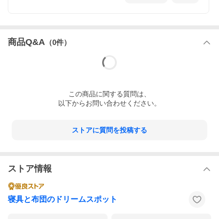
日傘 折りたたみ 完全遮光 晴雨兼
Q-max0.35 敷きパッド 綿100％
商品Q&A
（
0
件）
用 遮熱
シングル タオル地
￥3,980
￥1,780
この
商品
に関する質問は、
以下からお問い合わせください。
ストアに質問を投稿する
ストア情報
寝具と布団のドリームスポット