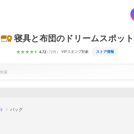
寝具と布団のドリームスポット
VIPスタンプ対象
ストア情報
4.72
（
72
件
）
ト
バッグ