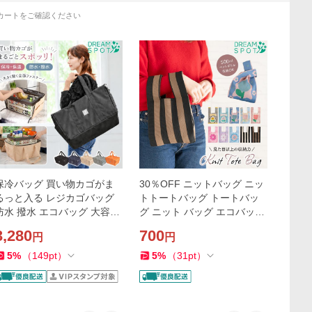
カートをご確認ください
保冷バッグ 買い物カゴがま
30％OFF ニットバッグ ニッ
るっと入る レジカゴバッグ
トトートバッグ トートバッ
防水 撥水 エコバッグ 大容量
グ ニット バッグ エコバッグ
折りたたみ レジカゴ対応 ク
レディース 軽量 ミニバッグ
3,280
700
円
円
ーラーバッグ カゴごと 保冷
ハンドバッグ 編みバッグ ス
保温 買い物バッグ
トライプ 柄
5
%
（
149
pt
）
5
%
（
31
pt
）