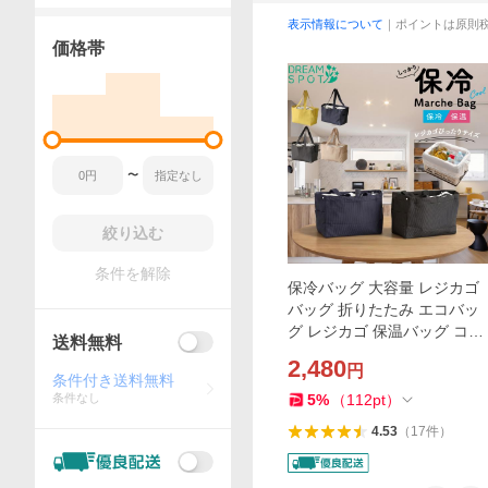
表示情報について
｜ポイントは原則
価格帯
〜
絞り込む
条件を解除
保冷バッグ 大容量 レジカゴ
バッグ 折りたたみ エコバッ
グ レジカゴ 保温バッグ コン
送料無料
パクト 保冷 買い物かごバッ
2,480
円
グ レジカゴ ポケット付き 大
条件付き送料無料
きめ
条件なし
5
%
（
112
pt
）
4.53
（
17
件
）