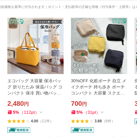
税抜価格を基準に付与されます｜ポイント・支払額等の正確な情報（付与条件・上限等）は
エコバッグ 大容量 保冷バッ
30%OFF 化粧ポーチ 自立 メ
グ 折りたたみ 保温バッグ コ
イクポーチ 持ち歩き ポーチ
ンパクト 保冷 買い物バッグ
コンパクト 大容量 スクエア
肩掛け アウトドア トートバ
ポーチ 小物入れ 洗える 仕切
2,480
700
円
円
ッグ ポケット付き 大きめ 保
り付き 整理ができる メイク
冷できる
ポーチ
5
%
（
112
pt
）
5
%
（
31
pt
）
4.00
（
11
件
）
3.88
（
8
件
）