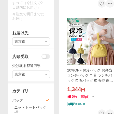
すべて（今注文で2
日以内にお届け）
今注文で明日までに
お届け
お届け先
東京都
店頭受取
受け取る都道府県
20%OFF 保冷バッグ お弁当
東京都
ランチバッグ 巾着 ランチバ
ッグ 巾着バッグ 巾着型 保冷
弁当バッグ 弁当袋 保冷 保冷
1,344
円
バッグ 大人 持ち手付き お弁
カテゴリ
当バッグ
5
%
（
60
pt
）
バッグ
ニットトートバッグ
1
件