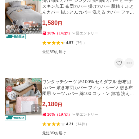
掛け布団カバー シングル 掛布団カバー ピーチ
スキン加工 布団カバー 掛けカバー 肌触り ふと
んカバー 掛ふとんカバー 洗える カバー ファス
ナー 150×210cm
1,580
円
10
%
（
142
pt
）
要エントリー
4.57
（
7
件
）
最短8/9お届け
ワンタッチシーツ 綿100% セミダブル 敷布団
カバー 敷き布団カバー フィットシーツ 敷き布
団用 シーツカバー 綿100 コットン 無地 洗える
125×215cm
2,180
円
10
%
（
197
pt
）
要エントリー
4.21
（
14
件
）
最短8/9お届け