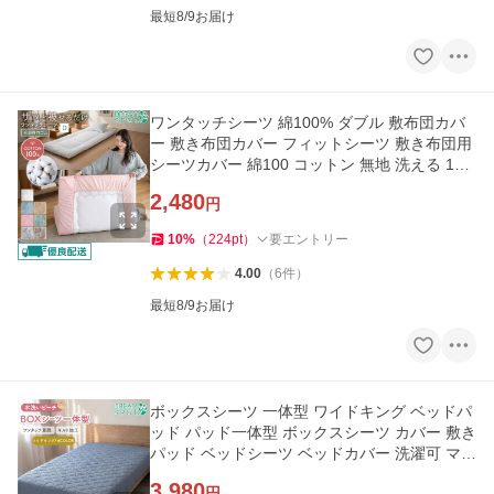
最短8/9お届け
ワンタッチシーツ 綿100% ダブル 敷布団カバ
ー 敷き布団カバー フィットシーツ 敷き布団用
シーツカバー 綿100 コットン 無地 洗える 145
×215cm
2,480
円
10
%
（
224
pt
）
要エントリー
4.00
（
6
件
）
最短8/9お届け
ボックスシーツ 一体型 ワイドキング ベッドパ
ッド パッド一体型 ボックスシーツ カバー 敷き
パッド ベッドシーツ ベッドカバー 洗濯可 マチ
35cm 200×200cm
3,980
円