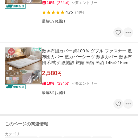
10
%
（
224
pt
）
要エントリー
4.75
（
4
件
）
最短8/9お届け
敷き布団カバー 綿100％ ダブル ファスナー 敷
布団カバー 敷カバーシーツ 敷きカバー 敷き布
団 和式 介護施設 旅館 民宿 民泊 145×215cm
2,580
円
10
%
（
234
pt
）
要エントリー
最短8/9お届け
このページの関連情報
カテゴリ