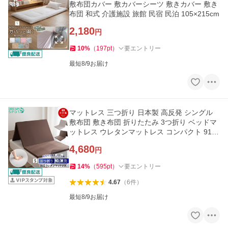
敷布団カバー 敷カバーシーツ 敷きカバー 敷き
布団 和式 介護施設 旅館 民宿 民泊 105×215cm
2,180
円
10
%
（
197
pt
）
要エントリー
最短8/9お届け
マットレス 三つ折り 日本製 高反発 シングル
敷布団 敷き布団 折りたたみ 3つ折り ベッドマ
ットレス ウレタンマットレス コンパクト 91×1
92cm
4,680
円
14
%
（
595
pt
）
要エントリー
4.67
（
6
件
）
最短8/9お届け