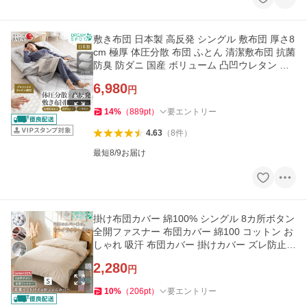
敷き布団 日本製 高反発 シングル 敷布団 厚さ8
cm 極厚 体圧分散 布団 ふとん 清潔敷布団 抗菌
防臭 防ダニ 国産 ボリューム 凸凹ウレタン 来
客用 100×210cm
6,980
円
14
%
（
889
pt
）
要エントリー
4.63
（
8
件
）
最短8/9お届け
掛け布団カバー 綿100% シングル 8カ所ボタン
全開ファスナー 布団カバー 綿100 コットン お
しゃれ 吸汗 布団カバー 掛けカバー ズレ防止
新生活 150×210cm
2,280
円
10
%
（
206
pt
）
要エントリー