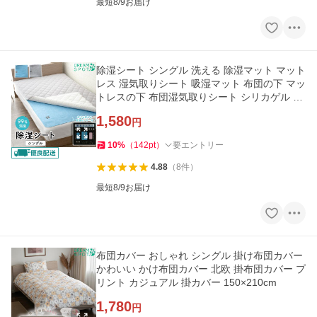
最短8/9お届け
除湿シート シングル 洗える 除湿マット マット
レス 湿気取りシート 吸湿マット 布団の下 マッ
トレスの下 布団湿気取りシート シリカゲル 90
×180cm
1,580
円
10
%
（
142
pt
）
要エントリー
4.88
（
8
件
）
最短8/9お届け
布団カバー おしゃれ シングル 掛け布団カバー
かわいい かけ布団カバー 北欧 掛布団カバー プ
リント カジュアル 掛カバー 150×210cm
1,780
円