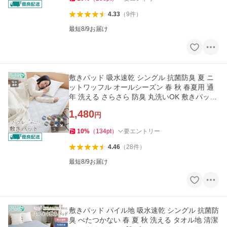
4.33
（
9
件
）
最短8/9お届け
敷きパッド 吸水速乾 シングル 抗菌防臭 夏 ニ
ットワッフル オールシーズン 春 秋 春夏用 通
年 洗える さらさら 防臭 丸洗いOK 敷きパット
100cm×200cm
1,480
円
10
%
（
134
pt
）
要エントリー
4.46
（
28
件
）
最短8/9お届け
敷きパッド パイル地 吸水速乾 シングル 抗菌防
臭 べたつかない 春 夏 秋 洗える タオル地 清潔