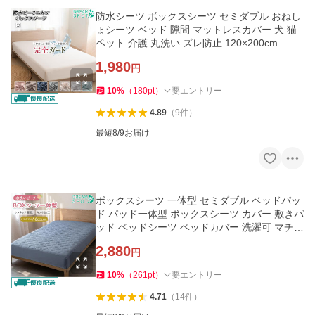
防水シーツ ボックスシーツ セミダブル おねし
ょシーツ ベッド 隙間 マットレスカバー 犬 猫
ペット 介護 丸洗い ズレ防止 120×200cm
1,980
円
10
%
（
180
pt
）
要エントリー
4.89
（
9
件
）
最短8/9お届け
ボックスシーツ 一体型 セミダブル ベッドパッ
ド パッド一体型 ボックスシーツ カバー 敷きパ
ッド ベッドシーツ ベッドカバー 洗濯可 マチ3
5cm 120×200cm
2,880
円
10
%
（
261
pt
）
要エントリー
4.71
（
14
件
）