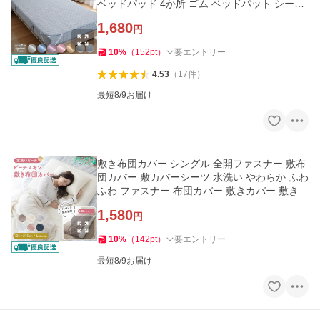
ベッドパッド 4か所 ゴム ベッドパット シーツ
100cm×205cm
1,680
円
10
%
（
152
pt
）
要エントリー
4.53
（
17
件
）
最短8/9お届け
敷き布団カバー シングル 全開ファスナー 敷布
団カバー 敷カバーシーツ 水洗い やわらか ふわ
ふわ ファスナー 布団カバー 敷きカバー 敷き布
団 和式 105×215cm
1,580
円
10
%
（
142
pt
）
要エントリー
最短8/9お届け