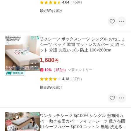
4.64
（
45
件
）
最短8/9お届け
防水シーツ ボックスシーツ シングル おねしょ
シーツ ベッド 隙間 マットレスカバー 犬 猫 ペ
ット 介護 丸洗い ズレ防止 100×200cm
1,680
円
10
%
（
152
pt
）
要エントリー
4.18
（
17
件
）
最短8/9お届け
ワンタッチシーツ 綿100% シングル 敷布団カ
バー 敷き布団カバー フィットシーツ 敷き布団
用 シーツカバー 綿100 コットン 無地 洗える 1