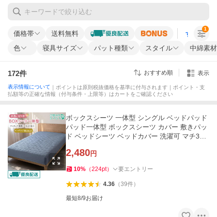
1
価格帯
送料無料
すべての条
色
寝具サイズ
パット種類
スタイル
中綿素材
172
件
おすすめ順
表示
表示情報について
｜ポイントは原則税抜価格を基準に付与されます｜ポイント・支
払額等の正確な情報（付与条件・上限等）はカートをご確認ください
ボックスシーツ 一体型 シングル ベッドパッド
パッド一体型 ボックスシーツ カバー 敷きパッ
ド ベッドシーツ ベッドカバー 洗濯可 マチ35c
m 100×200cm
2,480
円
10
%
（
224
pt
）
要エントリー
4.36
（
39
件
）
最短8/9お届け