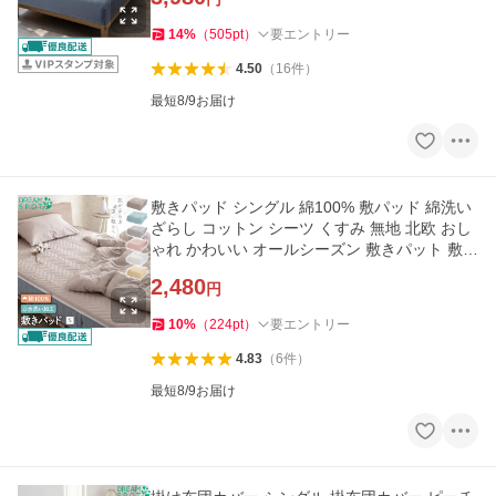
14
%
（
505
pt
）
要エントリー
4.50
（
16
件
）
最短8/9お届け
敷きパッド シングル 綿100% 敷パッド 綿洗い
ざらし コットン シーツ くすみ 無地 北欧 おし
ゃれ かわいい オールシーズン 敷きパット 敷パ
ット 100cm×205cm
2,480
円
10
%
（
224
pt
）
要エントリー
4.83
（
6
件
）
最短8/9お届け