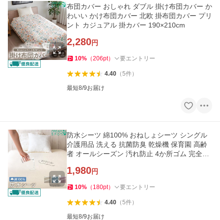
布団カバー おしゃれ ダブル 掛け布団カバー か
わいい かけ布団カバー 北欧 掛布団カバー プリ
ント カジュアル 掛カバー 190×210cm
2,280
円
10
%
（
206
pt
）
要エントリー
4.40
（
5
件
）
最短8/9お届け
防水シーツ 綿100% おねしょシーツ シングル
介護用品 洗える 抗菌防臭 乾燥機 保育園 高齢
者 オールシーズン 汚れ防止 4か所ゴム 完全防
水 100×205cm
1,980
円
10
%
（
180
pt
）
要エントリー
4.40
（
5
件
）
最短8/9お届け