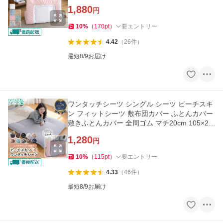
05×215cm
1,880
円
10
%
（
170
pt
）
要エントリー
4.42
（
26
件
）
最短8/9お届け
ワンタッチシーツ シングル シーツ ピーチスキ
ン フィットシーツ 敷布団カバー ふとんカバー
敷きふとんカバー 全周ゴム マチ20cm 105×21
5cm
1,280
円
10
%
（
115
pt
）
要エントリー
4.33
（
46
件
）
最短8/9お届け