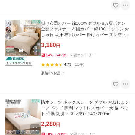
掛け布団カバー 綿100% ダブル 8カ所ボタン
全開ファスナー 布団カバー 綿100 コットン お
しゃれ 吸汗 布団カバー 掛けカバー ズレ防止
新生活 190×210cm
3,180
円
14
%
（
403
pt
）
要エントリー
4.73
（
11
件
）
最短8/9お届け
防水シーツ ボックスシーツ ダブル おねしょシ
ーツ ベッド 隙間 マットレスカバー 犬 猫 ペッ
ト 介護 丸洗い ズレ防止 140×200cm
2,280
円
10
%
（
206
pt
）
要エントリー