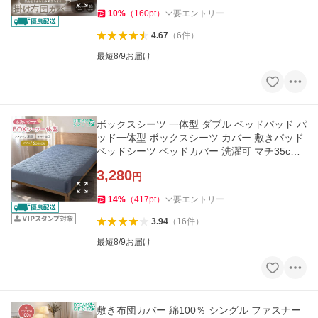
10
%
（
160
pt
）
要エントリー
4.67
（
6
件
）
最短8/9お届け
ボックスシーツ 一体型 ダブル ベッドパッド パ
ッド一体型 ボックスシーツ カバー 敷きパッド
ベッドシーツ ベッドカバー 洗濯可 マチ35cm
140×200cm
3,280
円
14
%
（
417
pt
）
要エントリー
3.94
（
16
件
）
最短8/9お届け
敷き布団カバー 綿100％ シングル ファスナー