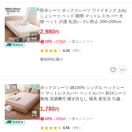
防水シーツ ボックスシーツ ワイドキング おね
しょシーツ ベッド 隙間 マットレスカバー 犬
猫 ペット 介護 丸洗い ズレ防止 200×200cm
2,980
円
10
%
（
270
pt
）
要エントリー
4.20
（
5
件
）
最短8/9お届け
ボックスシーツ 綿100% シングル ベッドシー
ツ マットレスカバー ベッドカバー BOXシーツ
無地 洗濯機可 継ぎ目なし 寝具 新生活 引越し
100×200cm
1,780
円
10
%
（
160
pt
）
要エントリー
4.56
（
9
件
）