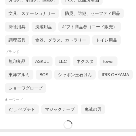
芳香剤、消臭剤、除湿剤
バス、洗面所用品
文具、ステーショナリー
防災、防犯、セーフティ用品
掃除用具
洗濯用品
ギフト商品券（コード販売）
調理器具
食器、グラス、カトラリー
トイレ用品
ブランド
無印良品
ASKUL
LEC
ネクスタ
tower
東洋アルミ
BOS
シャボン玉石けん
IRIS OHYAMA
ショーワグローブ
キーワード
だし ペプチド
マジックテープ
鬼滅の刃