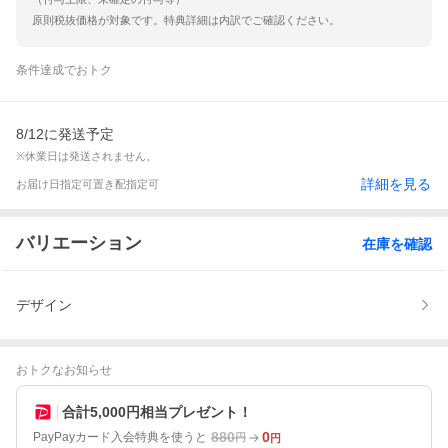
原則税抜価格が対象です。特典詳細は内訳でご確認ください。
条件達成でおトク
8/12に発送予定
※休業日は発送されません。
詳細を見る
お届け日指定可
置き配指定可
バリエーション
在庫を確認
デザイン
おトクなお知らせ
合計5,000円相当プレゼント！
880
0
PayPayカード入会特典を使うと
円
円