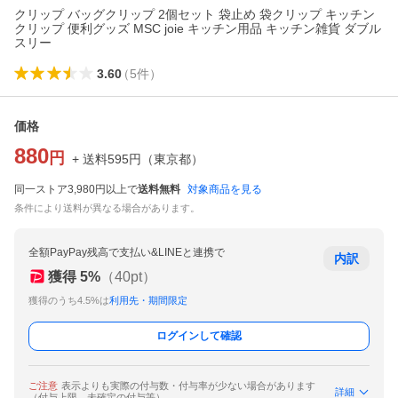
クリップ バッグクリップ 2個セット 袋止め 袋クリップ キッチン
クリップ 便利グッズ MSC joie キッチン用品 キッチン雑貨 ダブル
スリー
3.60
（
5
件
）
価格
880
円
+ 送料
595
円
（
東京都
）
同一ストア3,980円以上で
送料無料
対象商品を見る
条件により送料が異なる場合があります。
全額PayPay残高で支払い&LINEと連携で
内訳
獲得
5
%
（
40
pt）
獲得のうち4.5%は
利用先・期間限定
ログインして確認
ご注意
表示よりも実際の付与数・付与率が少ない場合があります
詳細
（付与上限、未確定の付与等）