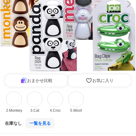
おまかせ比較
お気に入り
2.Monkey
3.Cat
4.Croc
5.Woof
在庫なし
一覧を見る