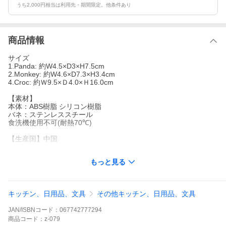
うち2,000円相当は利用先・期間限定。他条件あり
商品情報
サイズ
1.Panda: 約W4.5×D3×H7.5cm
2.Monkey: 約W4.6×D7.3×H3.4cm
4.Croc: 約Ｗ9.5×Ｄ4.0×Ｈ16.0cm
【素材】
本体：ABS樹脂 シリコン樹脂
バネ：ステンレススチール
食洗機使用不可(耐熱70℃)
【生産国】中国
【ご注意】
もっと見る
※使用用途以外の使い方はしないでください。
※火の近くや高温になるところに置かないでください
※タワシ等で洗うとキズが付きます。
※おもちゃではありませんので、お子様の手の届くところに保管
キッチン、日用品、文具
その他キッチン、日用品、文具
しないでください。
※輸入品のため入荷時期により予告なくパッケージやデザイン変
JAN/ISBNコード：
067742777294
更する場合があります。
※海外製品の為多少のキズ・色ハゲ・インクの飛びなどがありま
商品
コード：
z-079