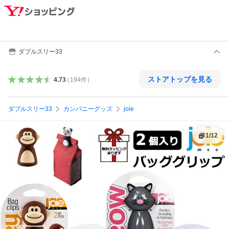
ダブルスリー33
ストアトップを見る
4.73
（
194
件
）
ダブルスリー33
カンパニーグッズ
joie
1
/
12