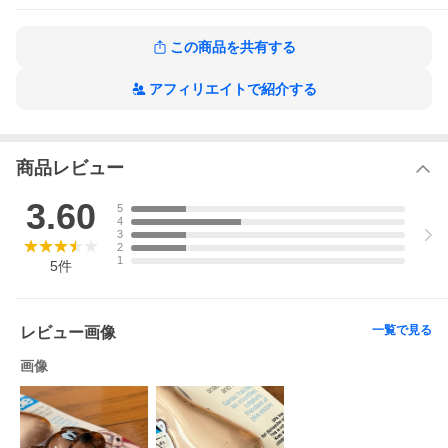
す。こちらは不良対象外となりますので、ご了承ください。
この商品を共有する
クリップ バッグクリップ モンキー おさる サル パンダ ネコ キャ
ット にゃんこ joie MSC カナダ生まれ かわいい アニマルモチーフ
動物 プレゼント 誕生日 引っ越し ひとり暮らし 賞品 景品 粗品 キ
アフィリエイトで紹介する
ッチン雑貨 輸入雑貨 キッチンツール キッチン用品 キッチングッ
ズ 便利グッズ
商品レビュー
3.60
5
4
3
2
1
5
件
一覧で見る
レビュー画像
画像