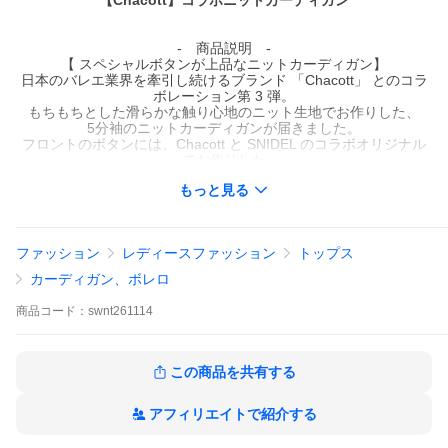
【Chacott】コラボニットカーディガン
- 商品説明 -
【 スペシャルボタンが上品なニットカーディガン】
日本のバレエ業界を牽引し続けるブランド 「Chacott」 とのコラ
ボレーション第 3 弾。
もちもちとした滑らかな触り心地のニット生地でお作りした、
5分袖のニットカーディガンが届きました。
フロントのボタンには、Chacott と SNIDEL のコラボオリジナル
でお作りした
「SC」ロゴのプチゴールドボタンを施し、
もっと見る
胸元には２ブランド名を取り入れた上品なエンブレム刺繍をプラ
ス。
ここでしか手に入らないスペシャルなアイテムに仕上がりまし
た。
ファッション
レディースファッション
トップス
様々なアイテムに合わせやすいコンパクトなシルエットで、
今季らしいバランスを叶えます。
カーディガン、ボレロ
ボタンを全て閉めたプルオーバーとしての着用もおすすめ。
肩はギャザーを入れたパフスリーブでクラシカルに品良く仕上げ
商品
コード：
swnt261114
ています。
コラボでお作りしたボリュームスカート（SWFS261113）合わせ
のエレガントスタイルもおすすめです。
この商品を共有する
【Fabric】
ブラックロゴ刺繍で配色に仕上げたホワイト、
アフィリエイトで紹介する
ブラックとホワイトのボーダー（ロゴ刺繍はホワイト）、
ホワイトロゴ刺繍を施して配色で仕上げたネイビー、