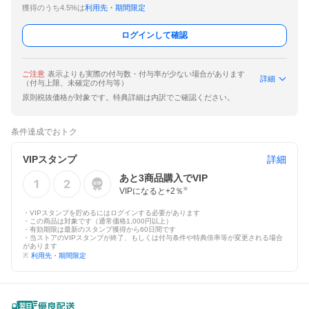
獲得のうち4.5%は
利用先・期間限定
ログインして確認
ご注意
表示よりも実際の付与数・付与率が少ない場合があります
詳細
（付与上限、未確定の付与等）
原則税抜価格が対象です。特典詳細は内訳でご確認ください。
条件達成でおトク
VIPスタンプ
詳細
あと
3
商品購入でVIP
VIPになると+
2
％
※
・VIPスタンプを貯めるにはログインする必要があります
・この商品は対象です（通常価格1,000円以上）
・有効期限は最新のスタンプ獲得から60日間です
・当ストアのVIPスタンプが終了、もしくは付与条件や特典倍率等が変更される場合
があります
※
利用先・期間限定