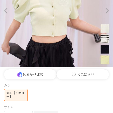
おまかせ比較
お気に入り
カラー
YEL【イエロ
ー】
サイズ