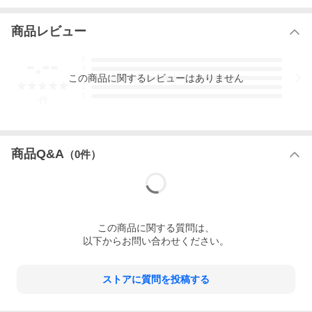
ホワイトロゴ刺繍を施したまろやかで優しい色味のイエローの４
色展開です。
伸縮性があり、もちもちと柔らかなレーヨンポリエステル混ニッ
商品レビュー
ト生地を使用し、
着心地良く仕上げています。
-.--
5
4
この
商品
に関するレビューはありません
3
2
●納期
1
-
件
即納
●カラー
WHT【ホワイト】
BORDER【ボーダー】
商品Q&A
（
0
件）
NVY【ネイビー】
YEL【イエロー】
●サイズ
F【フリー】着丈39.5cm バスト76cm 袖丈36.7cm 肩幅26.5cm 前
下がり11cm 裾幅32cm
※ブランド公式表記
この
商品
に関する質問は、
以下からお問い合わせください。
●素材
本体:レーヨン70%、ポリエステル30%
●原産国
ストアに質問を投稿する
CHINA