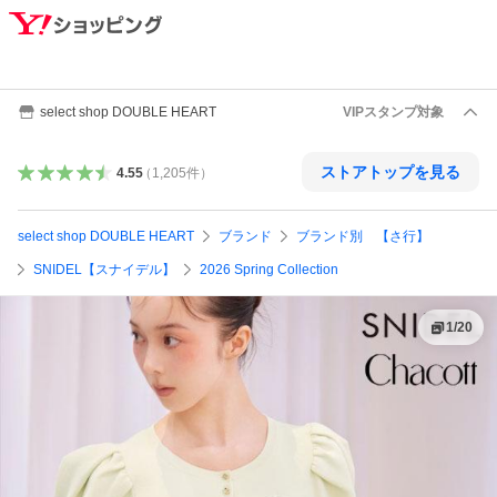
select shop DOUBLE HEART
VIPスタンプ対象
ストアトップを見る
4.55
（
1,205
件
）
select shop DOUBLE HEART
ブランド
ブランド別 【さ行】
SNIDEL【スナイデル】
2026 Spring Collection
1
/
20