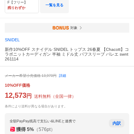
F【フリー】
一覧を見る
残りわずか
対象
SNIDEL
新作10%OFF スナイデル SNIDEL トップス 26春夏 【Chacott】コ
ラボニットカーディガン 半袖 ミドル丈 パフスリーブ バレエ swnt
261114
メーカー希望小売価格
13,970
円
詳細
10%OFF価格
12,573
円
送料無料
（
全国一律
）
条件により送料が異なる場合があります。
全額PayPay残高で支払い&LINEと連携で
内訳
獲得
5
%
（
576
pt）