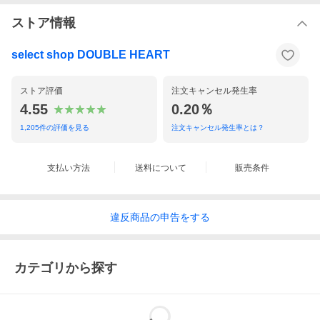
●重量
ストア情報
●透け感
なし
select shop DOUBLE HEART
●裏地
なし
ストア評価
注文キャンセル発生率
●生地の厚さ
4.55
0.20％
普通
1,205
件の評価を見る
注文キャンセル発生率とは？
●伸縮性
あり
支払い方法
送料について
販売条件
SNIDEL スナイデル 【Chacott】コラボニットカーディガン 通販 s
wnt261114
違反
商品の
申告をする
カテゴリから探す