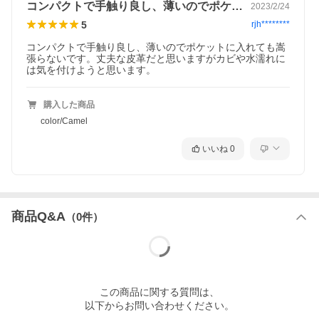
コンパクトで手触り良し、薄いのでポケッ…
2023/2/24
5
rjh********
コンパクトで手触り良し、薄いのでポケットに入れても嵩
張らないです。丈夫な皮革だと思いますがカビや水濡れに
は気を付けようと思います。
小さくてもマルチな場面で活躍
コイン室を開ける時は本体の両端を持ってぎゅっとプッシュ
購入した商品
するだけ。ひし型に開いた入り口からコインの出し入れがで
color/Camel
きます。閉じる際は、プッシュしている手を離すだけでピタ
いいね
0
ッと気持ちよく閉じてくれます。コインだけでなく、指輪や
ピアスといったアクセサリー類の収納にもおすすめです。ち
ょっとした外出やドライブ、旅先などマルチな場面で活躍し
ます。
商品Q&A
（
0
件）
この
商品
に関する質問は、
以下からお問い合わせください。