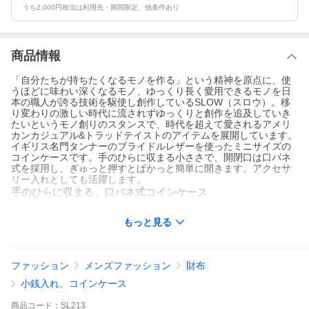
うち2,000円相当は利用先・期間限定。他条件あり
商品情報
「自分たちが持ちたくなるモノを作る」という精神を原点に、使
うほどに味わい深くなるモノ、ゆっくり長く愛用できるモノを日
本の職人が誇る技術を駆使し創作しているSLOW（スロウ）。移
り変わりの激しい時代に流されずゆっくりと創作を追及していき
たいというモノ創りのスタンスで、時代を超えて愛されるアメリ
カンカジュアル&トラッドテイストのアイテムを展開しています。
イギリス名門タンナーのブライドルレザーを使ったミニサイズの
コインケースです。手のひらに収まる小ささで、開閉口は口バネ
式を採用し、ぎゅっと押すとぱかっと簡単に開きます。アクセサ
リー入れとしても活躍します。
手のひらに収まる、口バネ式コインケース
「自分たちが持ちたくなるモノを作る」という精神を原点
もっと見る
に、使うほどに味わい深くなるモノ、ゆっくり長く愛用でき
るモノを日本の職人が誇る技術を駆使し創作しているSLOW
（スロウ）。移り変わりの激しい時代に流されずゆっくりと
ファッション
メンズファッション
財布
創作を追及していきたいというモノ創りのスタンスで、時代
小銭入れ、コインケース
を超えて愛されるアメリカンカジュアル&トラッドテイストの
アイテムを展開しています。イギリス名門タンナーのブライ
商品
コード：
SL213