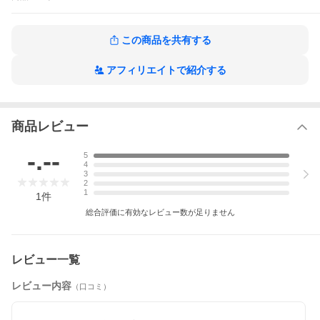
ドルレザーを使ったミニサイズのコインケースです。手のひ
らに収まる小ささで、開閉口は口バネ式を採用し、ぎゅっと
押すとぱかっと簡単に開きます。アクセサリー入れとしても
この商品を共有する
活躍します。
アフィリエイトで紹介する
ミニサイズが愛らしい、ブライドルレザーのコインケース
手のひらに収まるほどのミニサイズなコインケース。口バネ
商品レビュー
式の開閉口を持った小さなレザーアイテムです。愛らしい見
た目とは裏腹に、使っている素材は質実剛健な英国産のブラ
-.--
5
イドルレザー。少し硬めできめの細かい素材感と、使うほど
4
に増していくツヤが魅力です。衣類のポケットや小さめのバ
3
2
ッグにもすっと収まり、気軽な持ち運びが可能です。性別問
1
1
件
わず使え、ギフトにも人気のアイテムです。
総合評価に有効なレビュー数が足りません
レビュー一覧
レビュー内容
（口コミ）