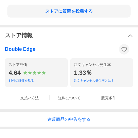
ストアに質問を投稿する
ストア情報
経年変化を楽しめる、英老舗タンナーのブライドルレザー
Double Edge
イギリスで170年以上の歴史を持つ老舗タンナーのブライドル
レザーを使用しています。見た目の最大の特徴は粉状に白く
ストア評価
注文キャンセル発生率
浮き出たブルーム。蝋引きを施すことで生まれるブルームは
4.64
1.33％
ブライドルの証でもあり、耐久性と頑丈さを持たせ、キメの
細かい美しさを引き出します。使い込むとツヤが生まれま
84
件の評価を見る
注文キャンセル発生率とは？
す。ブルームは使い始めにさっと柔らかい布やブラシで落と
すか、気にならなければそのまま落ちていく経年変化を楽し
支払い方法
送料について
販売条件
むのも乙です。
違反
商品の
申告をする