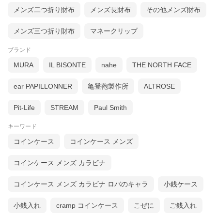
メンズ二つ折り財布
メンズ長財布
その他メンズ財布
付属品
メンズ三つ折り財布
マネークリップ
収納箱
ブランド
お手入れ情報
MURA
IL BISONTE
nahe
THE NORTH FACE
革は普段からのお手入れが大切です。定期的に乾いた柔らか
な布で汚れを拭きとってください。革は水にぬらさないこと
ear PAPILLONNER
亀登鞄製作所
ALTROSE
が大切です。万一濡れた場合は、素早く水気を取ってくださ
い。この場合、乾いたタオルで軽く叩くように吸い取ってく
Pit-Life
STREAM
Paul Smith
ださい。決してこするように拭き取らないでください。こす
キーワード
るち表面の汚れが革の内部へ浸透し、シミの原因となりま
す。水気を取った後は形を整えながら紙(新聞紙等)を詰め込み
コインケース
コインケース メンズ
ます。風通しの良い場所で室温で陰干しします。直射日光や
ドライヤーでの高温乾燥は革の収縮や硬化の原因となります
コインケース メンズ カラビナ
のでおやめください。水気が完全になくなってからクリーム
や保護油を塗ってください。皮革の種類・表面加工方法に合
コインケース メンズ カラビナ ロバのキャラ
小銭ケース
った専用のクリームを使用してください。また、ご使用の前
に必ず目立たない部分で試し塗りをしてください。色落ち・
小銭入れ
cramp コインケース
こぜに
ご銭入れ
シミ・型くずれの防止の為です。少しばかりの汚れは消しゴ