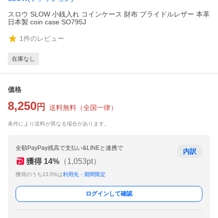
スロウ SLOW 小銭入れ コインケース 財布 ブライドルレザー 本革
日本製 coin case SO795J
1
件のレビュー
在庫なし
価格
8,250
円
送料無料
（
全国一律
）
条件により送料が異なる場合があります。
全額PayPay残高で支払い&LINEと連携で
内訳
獲得
14
%
（
1,053
pt）
獲得のうち13.5%は
利用先・期間限定
ログインして確認