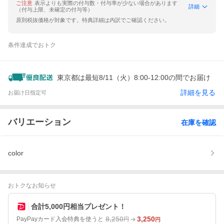
ご注意
表示よりも実際の付与数・付与率が少ない場合があります
詳細
（付与上限、未確定の付与等）
原則税抜価格が対象です。特典詳細は内訳でご確認ください。
条件達成でおトク
東京都は最短8/11（火）8:00-12:00の間でお届け
詳細を見る
お届け日指定可
バリエーション
在庫を確認
color
おトクなお知らせ
合計5,000円相当プレゼント！
8,250
3,250
PayPayカード入会特典を使うと
円
円