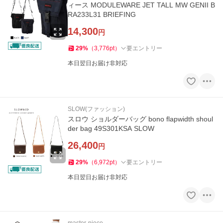
ィース MODULEWARE JET TALL MW GENII B
RA233L31 BRIEFING
14,300
円
29
%
（
3,776
pt
）
要エントリー
本日翌日お届け非対応
SLOW(ファッション)
スロウ ショルダーバッグ bono flapwidth shoul
der bag 49S301KSA SLOW
26,400
円
29
%
（
6,972
pt
）
要エントリー
本日翌日お届け非対応