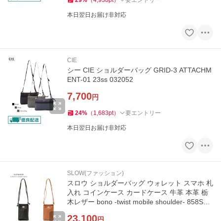
29
%
（
4,938
pt
）
要エントリー
本日翌日お届け非対応
CIE
シー CIE ショルダーバッグ GRID-3 ATTACHM
ENT-01 23ss 032052
7,700
円
24
%
（
1,683
pt
）
要エントリー
本日翌日お届け非対応
SLOW(ファッション)
スロウ ショルダーバッグ ウォレット スマホ 札
入れ コインケース カードケース 牛革 本革 栃
木レザー bono -twist mobile shoulder- 858S05
L SLOW
23,100
円