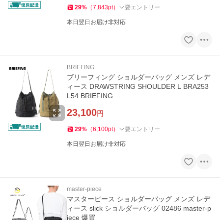
29
%
（
7,843
pt
）
要エントリー
本日翌日お届け非対応
BRIEFING
ブリーフィング ショルダーバッグ メンズ レデ
ィース DRAWSTRING SHOULDER L BRA253
L54 BRIEFING
23,100
円
29
%
（
6,100
pt
）
要エントリー
本日翌日お届け非対応
master-piece
マスターピース ショルダーバッグ メンズ レデ
ィース slick ショルダーバッグ 02486 master-p
iece 爆買