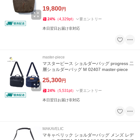
19,800
円
24
%
（
4,329
pt
）
要エントリー
本日翌日お届け非対応
master-piece
マスターピース ショルダーバッグ progress 二
層ショルダーバッグ M 02407 master-piece
25,300
円
24
%
（
5,531
pt
）
要エントリー
本日翌日お届け非対応
MAKAVELIC
マキャベリック ショルダーバッグ メンズ レデ