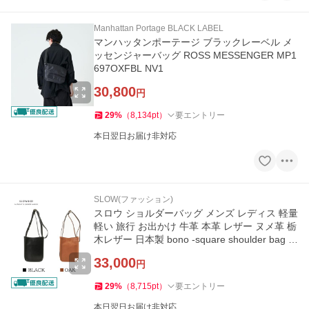
Manhattan Portage BLACK LABEL
マンハッタンポーテージ ブラックレーベル メ
ッセンジャーバッグ ROSS MESSENGER MP1
697OXFBL NV1
30,800
円
29
%
（
8,134
pt
）
要エントリー
本日翌日お届け非対応
SLOW(ファッション)
スロウ ショルダーバッグ メンズ レディス 軽量
軽い 旅行 お出かけ 牛革 本革 レザー ヌメ革 栃
木レザー 日本製 bono -square shoulder bag S-
858S06L SLOW
33,000
円
29
%
（
8,715
pt
）
要エントリー
本日翌日お届け非対応