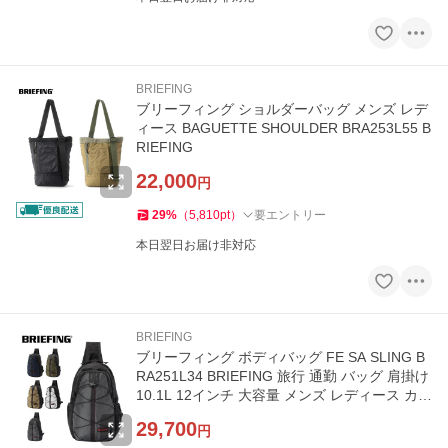
BRIEFING
ブリーフィング ショルダーバッグ メンズ レデ
ィース BAGUETTE SHOULDER BRA253L55 B
RIEFING
22,000
円
29
%
（
5,810
pt
）
要エントリー
本日翌日お届け非対応
BRIEFING
ブリーフィング ボディバッグ FE SA SLING B
RA251L34 BRIEFING 旅行 通勤 バッグ 肩掛け
10.1L 12インチ 大容量 メンズ レディース カジ
ュアル おしゃれ
29,700
円