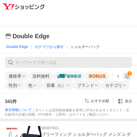
Double Edge
Double Edge
カテゴリから探す
ショルダーバッグ
1
価格帯
送料無料
すべての条
性別
色
容量（L）
ブランド
カテゴリ
341
件
おすすめ順
表示
表示情報について
｜ポイントは原則税抜価格を基準に付与されます｜ポイント・支
払額等の正確な情報（付与条件・上限等）はカートをご確認ください
BRIEFING
ブリーフィング ショルダーバッグ メンズ レデ