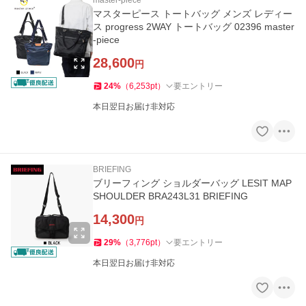
master-piece
マスターピース トートバッグ メンズ レディー
ス progress 2WAY トートバッグ 02396 master
-piece
28,600
円
24
%
（
6,253
pt
）
要エントリー
本日翌日お届け非対応
BRIEFING
ブリーフィング ショルダーバッグ LESIT MAP
SHOULDER BRA243L31 BRIEFING
14,300
円
29
%
（
3,776
pt
）
要エントリー
本日翌日お届け非対応