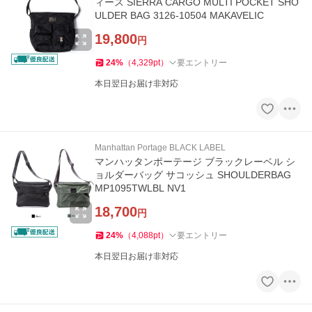
ィース SIERRA CARGO MULTI POCKET SHO
ULDER BAG 3126-10504 MAKAVELIC
19,800
円
24
%
（
4,329
pt
）
要エントリー
本日翌日お届け非対応
Manhattan Portage BLACK LABEL
マンハッタンポーテージ ブラックレーベル シ
ョルダーバッグ サコッシュ SHOULDERBAG
MP1095TWLBL NV1
18,700
円
24
%
（
4,088
pt
）
要エントリー
本日翌日お届け非対応