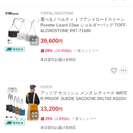
TOFF&LOADSTONE
選べるノベルティ トフアンドロードストーン
Rosette Lizard 23aw ショルダーバッグ TOFF
&LOADSTONE R97-71680
39,600
円
29
%
（
10,458
pt
）
要エントリー
本日翌日お届け非対応
AS2OV
アッソブ サコッシュ メンズ レディース WATE
R PROOF SUEDE SACOCHE 091750 AS2OV
13,200
円
15
%
（
1,806
pt
）
要エントリー
本日翌日お届け非対応