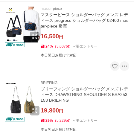
master-piece
マスターピース ショルダーバッグ メンズ レデ
ィース progress ショルダーバッグ 02400 mas
ter-piece 爆買
16,500
円
24
%
（
3,607
pt
）
要エントリー
本日翌日お届け非対応
BRIEFING
ブリーフィング ショルダーバッグ メンズ レデ
ィース DRAWSTRING SHOULDER S BRA253
L53 BRIEFING
19,800
円
29
%
（
5,229
pt
）
要エントリー
本日翌日お届け非対応