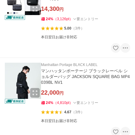
14,300
円
24
%
（
3,126
pt
）
要エントリー
5.00
（
3
件
）
本日翌日お届け非対応
Manhattan Portage BLACK LABEL
マンハッタンポーテージ ブラックレーベル シ
ョルダーバッグ JACKSON SQUARE BAG MP4
039BL NV1
22,000
円
24
%
（
4,810
pt
）
要エントリー
4.67
（
3
件
）
本日翌日お届け非対応