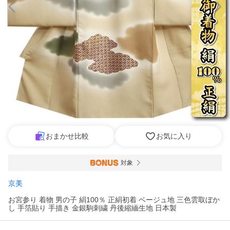
おまかせ比較
お気に入り
対象
京美
お宮参り 着物 男の子 絹100％ 正絹初着 ベージュ地 三色雲取ぼか
し 手箔貼り 手描き 金銀駒刺繍 丹後縮緬生地 日本製