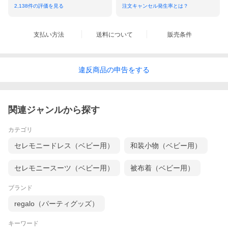
※染め物ですので細かい染料とび（気にならない程
2,138
件の評価を見る
注文キャンセル発生率とは？
度の物）はご了承下さい
支払い方法
送料について
販売条件
落ち着きのある少し暗めのベージュ地を基調にグレ
ーや焦げ茶、抹茶色などの雲取ぼかしを配した男の
違反
商品の
申告をする
子のお宮参り着物です！！
関連ジャンルから探す
カテゴリ
セレモニードレス（ベビー用）
和装小物（ベビー用）
セレモニースーツ（ベビー用）
被布着（ベビー用）
ブランド
regalo（パーティグッズ）
キーワード