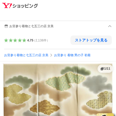
お宮参り着物と七五三の店 京美
ストアトップを見る
4.75
（
2,138
件
）
お宮参り着物と七五三の店 京美
お宮参り 着物 男の子 初着
1
/
11