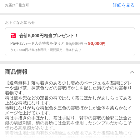
詳細を見る
お届け日指定可
おトクなお知らせ
合計5,000円相当プレゼント！
95,000
90,000
PayPayカード入会特典を使うと
円
円
うち2,000円相当は利用先・期間限定。他条件あり
商品情報
【送料無料】落ち着きのある少し暗めのベージュ地を基調にグレ
ーや焦げ茶、抹茶色などの雲取ぼかしを配した男の子のお宮参り
着物です。
柄は鷹や兜などの定番の柄ではなく箔にぼかしがあしらってある
上品な柄域になります。
地味になりがちな柄配色を三色の雲取ぼかしが全体を柔らかなイ
メージ仕上げています。
柄は手描きの手ぼかし、箔は手貼り、背中の雲取の輪郭には金と
銀の駒縫刺繍、柄の要所には金彩を使用したシンプルだからこそ
伝わる高級感があります。
御着物生地は国内有数の縮緬生地の産地である丹後縮緬生地にな
りますのでボリュームがあり、縮緬生地特有のさざ波のような凹