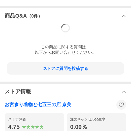
使用
お宮参り 百日参り 百十日参り など
対象
商品Q&A
（
0
件）
商品
御着物 長襦袢 化粧箱 衣装収納文庫紙（たとう
内容
紙）
柄・
雲取ぼかし 金銀駒刺繍 手箔貼り 手染め 丹後
特徴
縮緬生地
この
商品
に関する質問は、
以下からお問い合わせください。
色
ベージュ
素材
着物 表 絹１００％
ストアに質問を投稿する
着物 裏 ポリエステル １００％
襦袢 ポリエステル１００％
寸法
身丈 約９８cm
袖丈 約５６cm
ストア情報
裄丈 約４６cm
※サイズは特に関係なくお宮参りに御使用になれま
す
お宮参り着物と七五三の店 京美
注意
※専用の袋の中にたたんで収納されているため軽い
点
タタミしわがついている場合がございますのでご了
ストア評価
注文キャンセル発生率
承下さい
4.75
0.00％
※生地の裁断位置により多少柄の出方が変わること
がございます