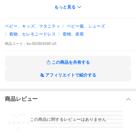
凸が表面に出たしっかりとした温かみのある質感になります。
もっと見る
お宮参り初着にあわせた長襦袢もセットで御付けして御着物と長
襦袢の前身頃には初めから紐が縫い付けてありますので仕付け糸
を解いて頂ければすぐに御使用していただけます。
御仕立て直しして頂ければ七五三の三歳のお祝い時の御着物とし
ベビー、キッズ、マタニティ
ベビー服、シューズ
て袴を合わせて着ていただけます。
御着物を収納する専用の文庫紙（たとう紙）や「寿」の金彩箔文
着物、セレモニードレス
着物、産着
字が入った化粧箱もサービスでお付けいたします。
※家紋入れもご希望で承りますので（有料）お気軽にご相談下さ
商品
コード：
ku-002804580-u5
い。
納期プラス1週間から10日前後、料金5,800円〜
この商品を共有する
アフィリエイトで紹介する
商品レビュー
-.--
5
4
商品情報
この
商品
に関するレビューはありません
3
2
1
-
件
商品
ku-002804580-u5
番号