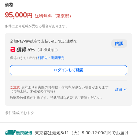
価格
95,000
円
送料無料
（
東京都
）
条件により送料が異なる場合があります。
全額PayPay残高で支払い&LINEと連携で
内訳
獲得
5
%
（
4,360
pt）
獲得のうち4.5%は
利用先・期間限定
ログインして確認
ご注意
表示よりも実際の付与数・付与率が少ない場合があります
詳細
（付与上限、未確定の付与等）
原則税抜価格が対象です。特典詳細は内訳でご確認ください。
条件達成でおトク
東京都は最短8/11（火）9:00-12:00の間でお届け