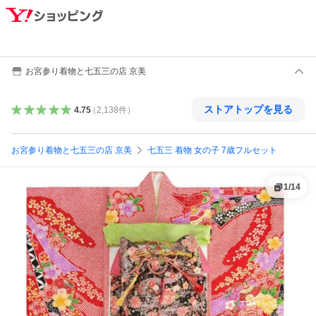
お宮参り着物と七五三の店 京美
ストアトップを見る
4.75
（
2,138
件
）
お宮参り着物と七五三の店 京美
七五三 着物 女の子 7歳フルセット
1
/
14