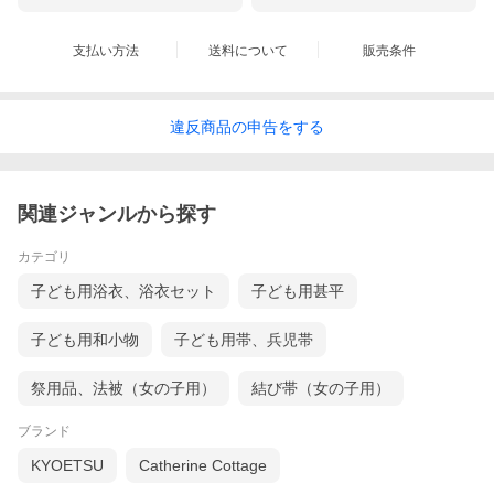
支払い方法
送料について
販売条件
鹿の子絞りの文様を染めで表現した伝統的な赤地色
の総疋田柄で裾や袖の一部を黒や緑で染め分けした
違反
商品の
申告をする
深みのある色合いになります！！
関連ジャンルから探す
カテゴリ
子ども用浴衣、浴衣セット
子ども用甚平
子ども用和小物
子ども用帯、兵児帯
祭用品、法被（女の子用）
結び帯（女の子用）
ブランド
KYOETSU
Catherine Cottage