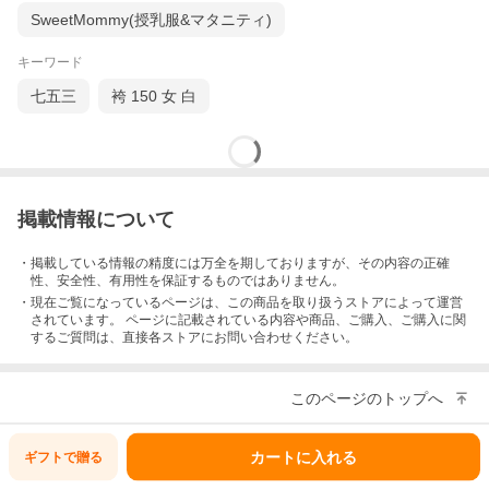
SweetMommy(授乳服&マタニティ)
上前の柄の出方例です！！
キーワード
七五三
袴 150 女 白
掲載情報について
・掲載している情報の精度には万全を期しておりますが、その内容の正確
性、安全性、有用性を保証するものではありません。
・現在ご覧になっているページは、この
商品
を取り扱うストアによって運営
されています。 ページに記載されている内容
や商品、ご購入
、ご購入に関
するご質問は、直接各ストアにお問い合わせください。
このページのトップへ
カートに入れる
御着物に合わせた長襦袢もセットで御付け致しま
ギフトで
贈る
す！！