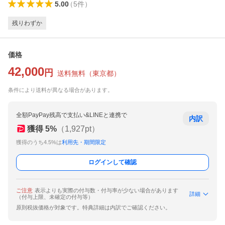
5.00
（
5
件
）
残りわずか
価格
42,000
円
送料無料
（
東京都
）
条件により送料が異なる場合があります。
全額PayPay残高で支払い&LINEと連携で
内訳
獲得
5
%
（
1,927
pt）
獲得のうち4.5%は
利用先・期間限定
ログインして確認
ご注意
表示よりも実際の付与数・付与率が少ない場合があります
詳細
（付与上限、未確定の付与等）
原則税抜価格が対象です。特典詳細は内訳でご確認ください。