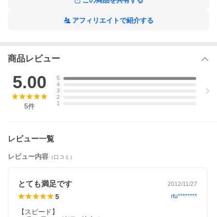
この商品を共有する
※写真見本の正絹帯揚としごきは【黄緑色】です。
アフィリエイトで紹介する
※帯や小物の柄は生地の裁断位置により柄の出方が変わります。
※コチラの御着物は着用には肩上げが必要になります。
商品レビュー
5.00
5
4
3
2
1
5
件
レビュー一覧
商品情報
レビュー内容
（口コミ）
商
k7fu-17-01
品
とても満足です
番
2012/11/27
号
5
rtu********
使
七五三 結婚式 お遊戯会 など
【スピード】

用