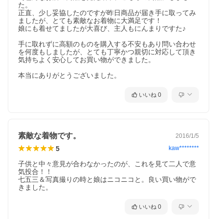
た。

正直、少し妥協したのですが昨日商品が届き手に取ってみ
注
※袋の中にたたんで収納されているため軽いタタミし
ましたが、とても素敵なお着物に大満足です！

意
わがついている場合がございますのでご了承下さい
娘にも着せてましたが大喜び、主人もにんまりですた♪

点
※生地の裁断位置により多少柄の出方が変わることが
ございます
※店舗での並行販売も行っていますので箱に多少の汚
手に取れずに高額のものを購入する不安もあり問い合わせ
れがあります
を何度もしましたが、とても丁寧かつ親切に対応して頂き
※染め物ですので細かい染料とび（気にならない程度
気持ちよく安心してお買い物ができました。

の物）はご了承下さい
※クリーニングはメーカー表示のタグに従って行って
本当にありがとうございました。
下さい
いいね
0
赤地色総疋田柄御着物に高級感ある黒色縮緬友禅柄
の小物を合わせた七五三の7歳用着物フルセットで
素敵な着物です。
す！！
2016/1/5
5
kaw********
子供と中々意見が合わなかったのが、これを見て二人で意
気投合！！

七五三＆写真撮りの時と娘はニコニコと。良い買い物がで
きました。
いいね
0