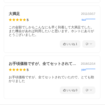
大満足
2011/10/17
5
suz********
この金額でしかもこんなにも早く到着して大満足でした。

また機会があれば利用したいと思います。ホントにありが
とうございました。
いいね
1
御着物生地はポリエステル素材になりますがまだら
の文様が織り込まれた吹雪地紋生地になり、生地感
もしっかりとしています！！
お手頃価格ですが、全てセットされていた…
2018/12/14
5
yan********
お手頃価格ですが、全てセットされていたので、とても助
かりました
いいね
0