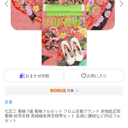
おまかせ比較
お気に入り
対象
京美
七五三 着物 7歳 着物フルセット フロム京都ブランド 赤地総疋田
着物 絵羽文様 黒縮緬友禅文様帯セット 足袋に腰紐など20点フル
セット