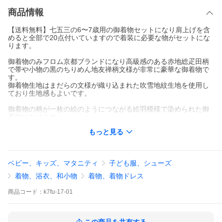
商品情報
【送料無料】七五三の6〜7歳用の御着物セットになり肩上げを含
めると全部で20点付いていますので着装に必要な物がセットにな
ります。
御着物のみフロム京都ブランドになり高級感のある赤地総疋田柄
で帯や小物の黒のちりめん地友禅柄文様が非常に豪華な御着物で
す。
御着物生地はまだらの文様が織り込まれた吹雪地紋生地を使用し
ており生地感もよいです。
御着物の柄が一枚の絵のようにつながる絵羽模様で染められた御
着物になります。
もっと見る
七五三だけでなく雛祭りやお正月、結婚式などにも着ていただけ
ます。
セットの足袋は日本製のクチゴム足袋ですので伸縮性があり、ソ
フトで優しい肌触りになり草履の判は履き慣れていないお子様で
ベビー、キッズ、マタニティ
子ども服、シューズ
も足が痛くなり難いように少し大きめの21cmくらいありますので
足サイズ約19〜21cmくらいまで幅広い足のサイズに対応してくれ
着物、浴衣、和小物
着物、着物ドレス
ます。
商品
コード：
k7fu-17-01
フルセットお買い上げの方は【肩上げ】【刺繍半衿縫い付け】
【着付け解説動画案内書】無料サービス中！！