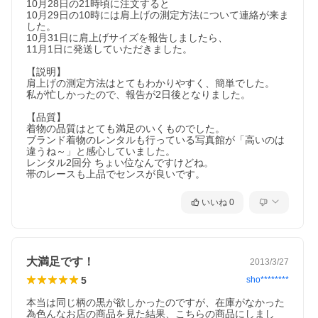
10月28日の21時頃に注文すると

対
10月29日の10時には肩上げの測定方法について連絡が来ま
象
した。

10月31日に肩上げサイズを報告しましたら、

商
着物 帯 帯飾り 長襦袢 重ね衿 草履 バッグ
11月1日に発送していただきました。

品
帯〆 筥迫 扇子 ビラカン 正絹帯揚 しごき 白
内
足袋 子供用腰紐3本 刺繍半衿 着付け解説動画案内
【説明】

容
書 肩上げ
肩上げの測定方法はとてもわかりやすく、簡単でした。

私が忙しかったので、報告が2日後となりました。

色
着物 赤色総疋田
帯、箱セコセット 黒ちりめん友禅柄
【品質】

帯揚、しごき 4色の中から選べます
着物の品質はとても満足のいくものでした。

刺繍半衿 3色の中から選べます
ブランド着物のレンタルも行っている写真館が「高いのは
違うね～」と感心していました。

レンタル2回分 ちょい位なんですけどね。

素
着物 ポリエステル１００％
帯のレースも上品でセンスが良いです。
材
長襦袢 ポリエステル１００％
帯 ポリエステル１００％
いいね
0
着
対象年齢 おもに６歳、７歳、８歳
物
対応身長 約１１０cm〜１３５cmくらい
寸
身丈 約１３２cm
法
袖丈 約７６cm
裄丈 約５８cm
大満足です！
2013/3/27
草
草履判サイズ ６〜７歳用 約２１cm（足のサイズ約
5
sho********
履
19cm〜21cmくらいに対応します）
寸
かかと高さ 約４.５cm
本当は同じ柄の黒が欲しかったのですが、在庫がなかった
法
為色んなお店の商品を見た結果、こちらの商品にしまし