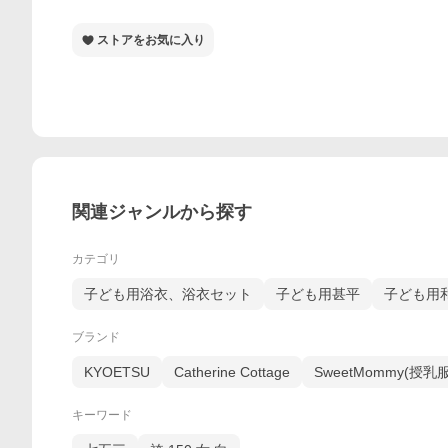
ストアをお気に入り
関連ジャンルから探す
カテゴリ
子ども用浴衣、浴衣セット
子ども用甚平
子ども用
ブランド
KYOETSU
Catherine Cottage
SweetMommy(授
キーワード