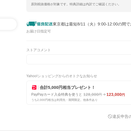
原則税抜価格が対象です。特典詳細は内訳でご確認ください。
東京都は最短8/11（火）9:00-12:00の間
お届け日指定可
ストアコメント
Yahoo!ショッピングからのオトクなお知らせ
合計5,000円相当プレゼント！
128,000
123,000
PayPayカード入会特典を使うと
円
円
うち2,000円相当は利用先・期間限定。他条件あり
違反申告