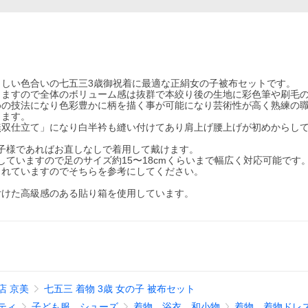
しい色合いの七五三3歳御祝着に最適な正絹女の子被布セットです。
りますので全体のボリューム感は抜群で本絞り後の生地に彩色筆や刷毛
めの技法になり色彩豊かに柄を描く事が可能になり芸術性が高く熟練の
ります。
無双仕立て」になり白半衿も縫い付けてあり肩上げ腰上げが初めからし
お子様であればお直しなしで着用して戴けます。
していますので足のサイズ約15〜18cmくらいまで幅広く対応可能です
されていますのでそちらを参考にしてください。
付けた高級感のある貼り箱を使用しています。
店 京美
七五三 着物 3歳 女の子 被布セット
ティ
子ども服、シューズ
着物、浴衣、和小物
着物、着物ドレ