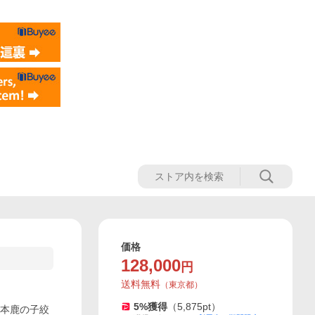
価格
128,000
円
送料無料
（
東京都
）
5
%獲得
（
5,875
pt）
 総本鹿の子絞