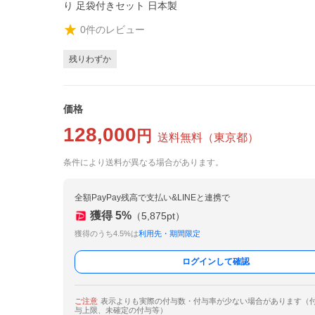
り 足袋付きセット 日本製
0
件のレビュー
残りわずか
価格
128,000
円
送料無料
（
東京都
）
条件により送料が異なる場合があります。
全額PayPay残高で支払い&LINEと連携で
獲得
5
%
（
5,875
pt）
獲得のうち4.5%は
利用先・期間限定
ログインして確認
ご注意
表示よりも実際の付与数・付与率が少ない場合があります（
与上限、未確定の付与等）