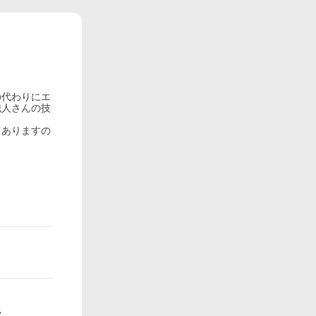
の代わりにエ
職人さんの技
てありますの
。
ス