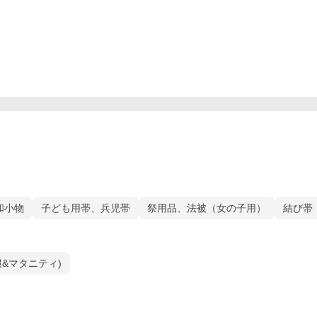
和小物
子ども用帯、兵児帯
祭用品、法被（女の子用）
結び帯
乳服&マタニティ)