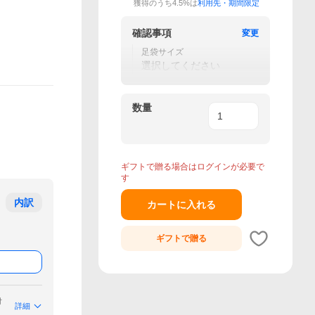
獲得のうち4.5%は
利用先・期間限定
確認事項
変更
足袋サイズ
選択してください
数量
ギフトで贈る場合はログインが必要で
す
内訳
カートに入れる
ギフトで
贈る
付
詳細