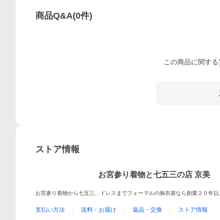
商品Q&A
(
0
件)
この
商品
に関する
ストア情報
お宮参り着物と七五三の店 京美
お宮参り着物から七五三、ドレスまでフォーマルの御衣裳なら創業２０年以
支払い方法
送料・お届け
返品・交換
ストア情報