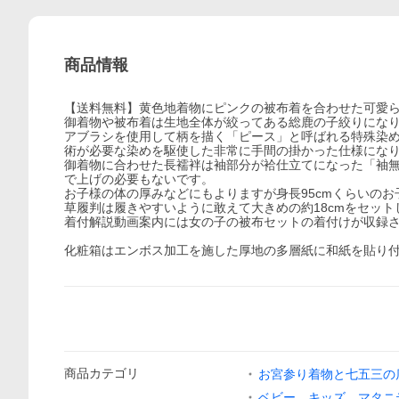
商品情報
【送料無料】黄色地着物にピンクの被布着を合わせた可愛ら
御着物や被布着は生地全体が絞ってある総鹿の子絞りにな
アブラシを使用して柄を描く「ピース」と呼ばれる特殊染
術が必要な染めを駆使した非常に手間の掛かった仕様にな
御着物に合わせた長襦袢は袖部分が袷仕立てになった「袖
で上げの必要もないです。
お子様の体の厚みなどにもよりますが身長95cmくらいの
草履判は履きやすいように敢えて大きめの約18cmをセット
着付解説動画案内には女の子の被布セットの着付けが収録
化粧箱はエンボス加工を施した厚地の多層紙に和紙を貼り
商品
カテゴリ
お宮参り着物と七五三の
ベビー、キッズ、マタニ