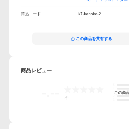
商品
コード
k7-kanoko-2
この商品を共有する
商品
レビュー
5
-.--
4
この
商
3
2
-
件
1