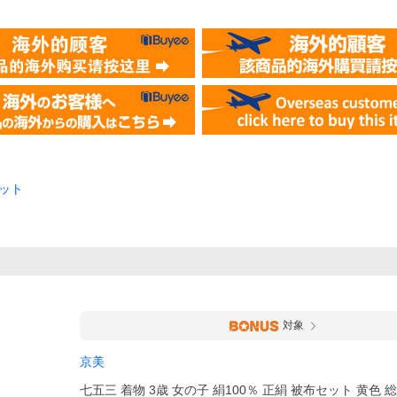
セット
）
対象
京美
七五三 着物 3歳 女の子 絹100％ 正絹 被布セット 黄色