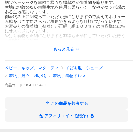
柄はベーシックな鷹柄で様々な縁起柄が御着物を彩ります。
生地は地紋のない精華生地を使用し柔らかくしなやかなシボ感の
ある生地感になります。
御着物の上に羽織っていただく形になりますのであえてボリュー
ム感を出さずにさらっと着用できるような仕様になっています。
お宮参りの御着物（初着）が正絹（絹１００％）のお客様には特
にオススメになります。
やはり着物が正絹になりますと羽織も正絹にしていただいたほう
が相性がよいです。
もっと見る
※コチラの着用には肩上げが必要になります。当店でも承ります
ので（有料2,000円）お気軽にお問い合わせ下さい。
※羽織紐が必要な方は別途630円にてお付け致します。
ベビー、キッズ、マタニティ
子ども服、シューズ
（3歳の際の袴セットを別で購入された方でセットについている場
合は購入不要です）
着物、浴衣、和小物
着物、着物ドレス
購入される場合は「注文承諾メール」にて値段訂正させて頂きま
すのでお振込み決済などを御選択戴いた場合は御注意下さいま
商品
コード：
k5t-1-05420
せ。
※家紋入れもご希望で承りますので（有料）お気軽にご相談下さ
い。
納期プラス1週間から10日前後、料金5,800円〜
この商品を共有する
アフィリエイトで紹介する