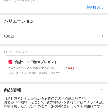
※休業日は発送されません。
詳細を見る
バリエーション
羽織紐
おトクなお知らせ
合計5,000円相当プレゼント！
58,000
53,000
PayPayカード入会特典を使うと
円
円
うち2,000円相当は利用先・期間限定。他条件あり
商品情報
【送料無料】七五三祝い着着物の男の子羽織単品です。
お宮参りの着物（初着）で3歳の御祝いをされた方はコチラの羽織
を御使用いただけばそのまま5歳の御祝着として御利用頂けます。