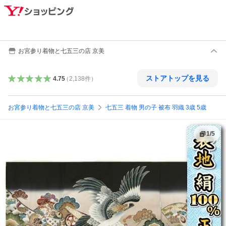
お宮参り着物と七五三の店 京美
ストアトップを見る
4.75
（
2,138
件
）
お宮参り着物と七五三の店 京美
七五三 着物 男の子 被布 羽織 3歳 5歳
1
/
5