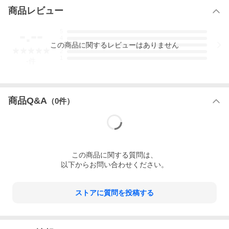
商品情報
商品レビュー
使
七五三 端午の節句 結婚式 お遊戯会 など
-.--
5
用
4
対
この
商品
に関するレビューはありません
3
象
2
1
-
件
商
男児正絹羽織単品
品
内
容
商品Q&A
（
0
件）
色
黒地 鷹柄 精華生地
素
【表地】 絹１００％【裏地】 ポリエステル１０
材
０％
この
商品
に関する質問は、
寸
対象年齢 おもに４歳、５歳、６歳
法
対応身長 約１０５cm〜１１５cmくらい（お子様の
以下からお問い合わせください。
体の厚みにより多少の誤差が生じます）
羽織丈 約６６cm
裄丈 約５５cm
ストアに質問を投稿する
袖丈 約５７cm
袖幅 約３２cm
※初着に合わせる方は羽織丈や裄丈は関係なく御利用
頂けます。