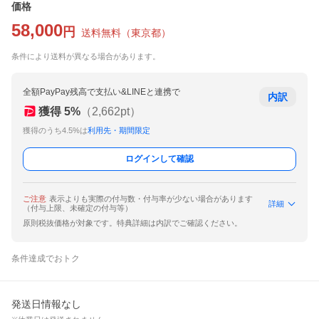
価格
58,000
円
送料無料
（
東京都
）
条件により送料が異なる場合があります。
全額PayPay残高で支払い&LINEと連携で
内訳
獲得
5
%
（
2,662
pt）
獲得のうち4.5%は
利用先・期間限定
ログインして確認
ご注意
表示よりも実際の付与数・付与率が少ない場合があります
詳細
（付与上限、未確定の付与等）
原則税抜価格が対象です。特典詳細は内訳でご確認ください。
条件達成でおトク
発送日情報なし