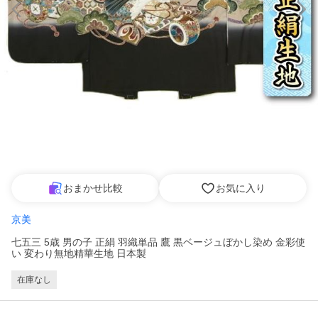
おまかせ比較
お気に入り
京美
七五三 5歳 男の子 正絹 羽織単品 鷹 黒ベージュぼかし染め 金彩使
い 変わり無地精華生地 日本製
在庫なし