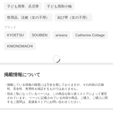
子ども用帯、兵児帯
子ども用和小物
祭用品、法被（女の子用）
結び帯（女の子用）
ブランド
柄には金彩なども使用し上品な豪華さもあり生地は
KYOETSU
SOUBIEN
arisana
Catherine Cottage
地紋のない精華生地を使用しています！！
KIMONOMACHI
掲載情報について
・掲載している情報の精度には万全を期しておりますが、その内容の正確
性、安全性、有用性を保証するものではありません。
・現在ご覧になっているページは、この
商品
を取り扱うストアによって運営
されています。 ページに記載されている内容
や商品、ご購入
、ご購入に関
するご質問は、直接各ストアにお問い合わせください。