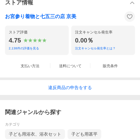
ストア情報
注
※御着物は袋の中にたたんで収納されているため軽い
意
タタミしわがついている場合がございますのでご了承
点
下さい
お宮参り着物と七五三の店 京美
※生地の裁断位置により多少柄の出方が変わることが
ございます
※店舗での並行販売も行っていますので袋に多少の汚
ストア評価
注文キャンセル発生率
れがある場合が御座います。
※染め物ですので細かい染料とび（気にならない程度
4.75
0.00％
の物）はご了承下さい
※クリーニングに関しましてはメーカー表示のタグに
2,138
件の評価を見る
注文キャンセル発生率とは？
従いながら行って頂くよう
よろしくお願いいたします。
支払い方法
送料について
販売条件
5歳男の子祝い着用の単品の正絹羽織です！！
違反
商品の
申告をする
関連ジャンルから探す
カテゴリ
子ども用浴衣、浴衣セット
子ども用甚平