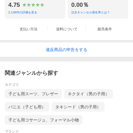
4.75
0.00％
2,138
件の評価を見る
注文キャンセル発生率とは？
支払い方法
送料について
販売条件
違反
商品の
申告をする
関連ジャンルから探す
生地感や縫製も比較的しっかりした作りです！！
カテゴリ
子ども用スーツ、ブレザー
ネクタイ（男の子用）
パニエ（子ども用）
タキシード（男の子用）
子ども用コサージュ、フォーマル小物
ブランド