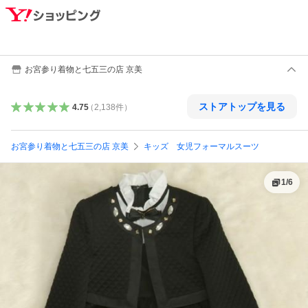
お宮参り着物と七五三の店 京美
ストアトップを見る
4.75
（
2,138
件
）
お宮参り着物と七五三の店 京美
キッズ 女児フォーマルスーツ
1
/
6