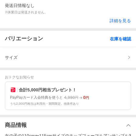
発送日情報なし
※休業日は発送されません。
詳細を見る
バリエーション
在庫を確認
サイズ
おトクなお知らせ
合計5,000円相当プレゼント！
4,990
0
PayPayカード入会特典を使うと
円
円
うち2,000円相当は利用先・期間限定。他条件あり
商品情報
女の子の110cm〜115cmサイズのキッズフォーマルアンサンブル3