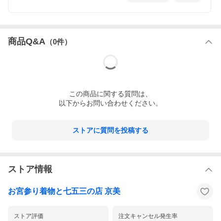
115cm
表示サイズ １１５cm
サイズ
対応身長 約１１５cm前後
胸囲 約５８cm
【メーカー表示サイズ】
ボレロ：肩幅27cm / 身幅34cm / 袖丈41cm / 総丈
商品Q&A
（
0
件）
27cm
ワンピース：肩幅26cm / 胸囲68cm / ウエスト
62cm / 総丈58cm
注意点
※洗濯はメーカー表示に従って行って下さい。
※サイズはメーカー発表のサイズになりますので
着用した際のサイズと多少誤差が生じる場合が御
この
商品
に関する質問は、
座いますので御了承下さいませ。
以下からお問い合わせください。
※アウトレット品な為メーカータグが切られてい
る場合が御座いますので御了承下さいませ。
※サイズの対応年齢はあくまでも目安ですのでご
了承ください。
ストアに質問を投稿する
黒地のボレロにワンピースがかわいい女の子のアン
ストア情報
サンブルセットです！！
お宮参り着物と七五三の店 京美
ストア評価
注文キャンセル発生率