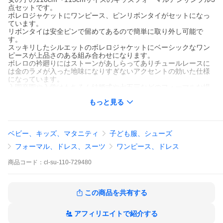
点セットです。
ボレロジャケットにワンピース、ピンリボンタイがセットになっ
ています。
リボンタイは安全ピンで留めてあるので簡単に取り外し可能で
す。
スッキリしたシルエットのボレロジャケットにベーシックなワン
ピースが上品さのある組み合わせになります。
ボレロの衿廻りにはストーンがあしらってありチュールレースに
は金のラメが入った地味になりすぎないアクセントの効いた仕様
になっています。
入園卒園や入学はもちろん結婚式や七五三などのフォーマルな場
所にも着ていただけると思います。
もっと見る
商品情報
商品番
cl-su-110-729480
ベビー、キッズ、マタニティ
子ども服、シューズ
号
フォーマル、ドレス、スーツ
ワンピース、ドレス
使用対
七五三 結婚式 卒入学 フォーマル系な場など
商品
コード：
cl-su-110-729480
象
商品内
ボレロジャケット ワンピース ピンコサージュ
容
この商品を共有する
色
ボレロジャケット 黒
アフィリエイトで紹介する
ワンピース 黒×白