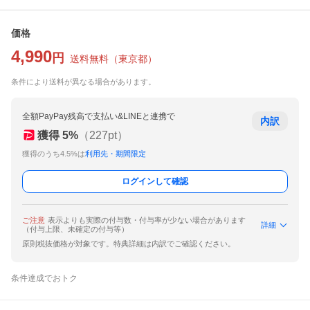
価格
4,990
円
送料無料
（
東京都
）
条件により送料が異なる場合があります。
全額PayPay残高で支払い&LINEと連携で
内訳
獲得
5
%
（
227
pt）
獲得のうち4.5%は
利用先・期間限定
ログインして確認
ご注意
表示よりも実際の付与数・付与率が少ない場合があります
詳細
（付与上限、未確定の付与等）
原則税抜価格が対象です。特典詳細は内訳でご確認ください。
条件達成でおトク