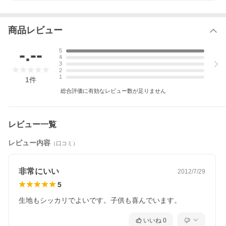
素材
ボレロ
【表地】本体 ポリエステル９８％、ポリウレタ
ン２％【別布】ポリエステル１００％
商品レビュー
【裏地】ポリエステル１００％
ワンピース
-.--
ポリエステル１００％
5
4
3
100cm
表示サイズ １００cm
2
サイズ
対応身長 約９５cm〜１０５cm前後
1
1
件
胸囲 約４９〜５５cm
総合評価に有効なレビュー数が足りません
【メーカー表示サイズ】
ボレロ：肩幅26cm / 身幅32cm / 袖丈33cm / 総丈
22cm
ワンピース：肩幅23cm / 胸囲60cm / ウエスト
レビュー一覧
57cm / 総丈52cm
レビュー内容
（口コミ）
110cm
表示サイズ １１０cm
サイズ
対応身長 約１１０cm前後
胸囲 約５３〜５９cm
非常にいい
2012/7/29
【メーカー表示サイズ】
5
ボレロ：肩幅27cm / 身幅34cm / 袖丈36cm / 総丈
26cm
生地もシッカリでよいです。子供も喜んでいます。
ワンピース：肩幅26cm / 胸囲64cm / ウエスト
61cm / 総丈57cm
いいね
0