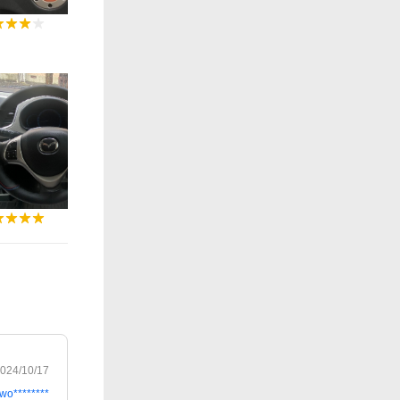
0:09
0:14
0:12
024/10/17
wo********