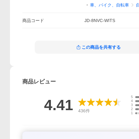
車、バイク、自転車
商品
コード
JD-8NVC-WITS
この商品を共有する
商品
レビュー
5
4.41
4
3
2
436
件
1