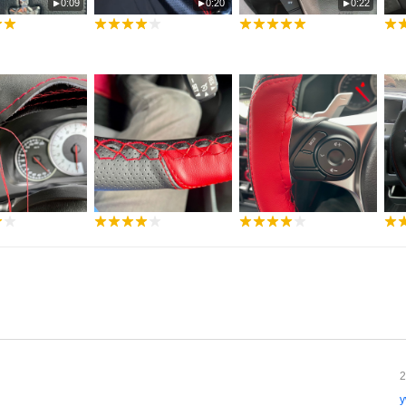
0:09
0:20
0:22
2
y