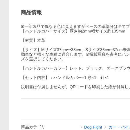
商品情報
※一部製品で異なる色に見えますがベースの革部分は全て
【ハンドルカバーサイズ】厚さ約2mm幅サイズ約105mm
【材質】本革
【サイズ】Mサイズ37cm〜38cm、Sサイズ36cm~37
動車など様々な車種に適合します。※掲載写真を参考にハン
ズを選択してください。
【ハンドルカバーカラー】レッド、ブラック、ダークブラ
【セット内容】：ハンドルカバー×1 糸×1 針×1
説明書は付属しませんが、QRコードを印刷した紙が付属し
商品
カテゴリ
Dog Fight
カー・バイ