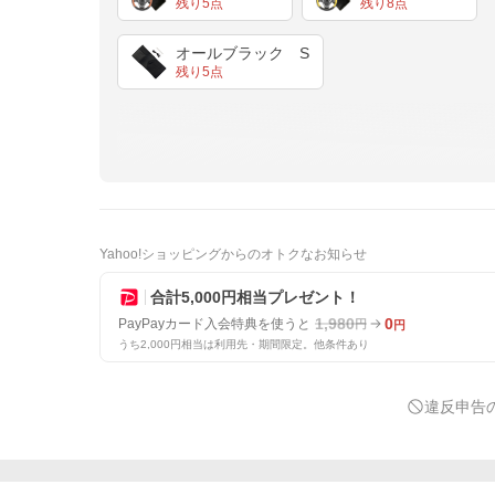
残り5点
残り8点
オールブラック S
残り5点
Yahoo!ショッピングからのオトクなお知らせ
合計5,000円相当プレゼント！
1,980
0
PayPayカード入会特典を使うと
円
円
うち2,000円相当は利用先・期間限定。他条件あり
違反申告