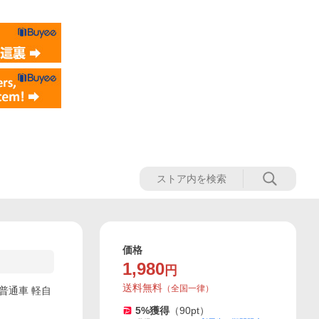
価格
1,980
円
送料無料
（
全国一律
）
普通車 軽自
5
%獲得
（
90
pt）