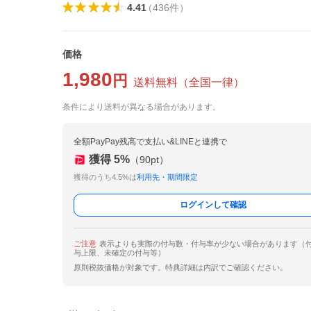
4.41
（
436
件
）
価格
1,980
円
送料無料
（
全国一律
）
条件により送料が異なる場合があります。
全額PayPay残高で支払い&LINEと連携で
獲得
5
%
（
90
pt）
獲得のうち4.5%は
利用先・期間限定
ログインして確認
ご注意
表示よりも実際の付与数・付与率が少ない場合があります（
与上限、未確定の付与等）
原則税抜価格が対象です。特典詳細は内訳でご確認ください。