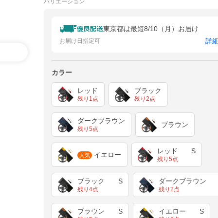
バリエーション
東京都は最短8/10（月）お届け
詳
お届け日指定可
カラー
レッド
ブラック
残り1点
残り2点
ダークブラウン
ブラウン
残り5点
レッド S
イエロー
人気
残り5点
ブラック S
ダークブラウン 
残り4点
残り2点
ブラウン S
イエロー S