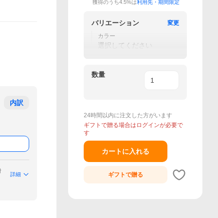
獲得のうち4.5%は
利用先・期間限定
バリエーション
変更
カラー
選択してください
数量
内訳
24時間以内に注文した方がいます
ギフトで贈る場合はログインが必要で
す
カートに入れる
付
詳細
ギフトで
贈る