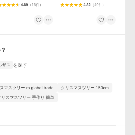
4.69
（
16
件
）
4.82
（
49
件
）
か？
を探す
ルザス
マスツリー rs global trade
クリスマスツリー 150cm
クリスマスツリー 手作り 簡単