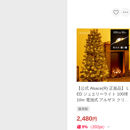
【公式 Alsace(R) 正規品】 L
ED ジュエリーライト 100球
10m 電池式 アルザス クリス
マスツリー 120cm 150cm 18
販売前
0cm リモコン付 点滅 点灯 タ
イマー 柊 Alsace
2,480
円
9
%
（
202
pt
）