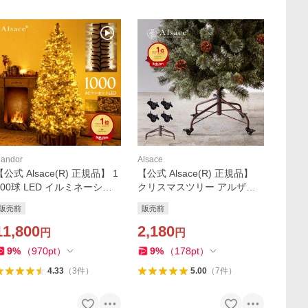
andor
Alsace
【公式 Alsace(R) 正規品】 1
【公式 Alsace(R) 正規品】
000球 LED イルミネーショ
クリスマスツリー アルザス
ン Mille Grana ミル・グラナ
移動 スタンド/キャスター【1
販売前
販売前
ACコンセント式 150cm 180
20/150/180/210/240cm】 ア
cm に 10ｍ タイマーON/OF
11,800
ジャスター ツリー ベースキ
2,180
円
円
F 室内 屋外 柊
ャスター 柊 足元
9
%
（
970
pt
）
9
%
（
178
pt
）
4.33
（
3
件
）
5.00
（
7
件
）