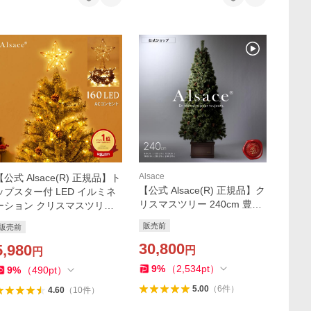
Alsace
【公式 Alsace(R) 正規品】ト
【公式 Alsace(R) 正規品】ク
ップスター付 LED イルミネ
リスマスツリー 240cm 豊富
ーション クリスマスツリー
な枝数 2026ver. 樅 高級 ドイ
アルザス ACコンセント式 12
販売前
販売前
ツトウヒ ツリー オーナメン
0cm 150cm に 160球 10ｍ
ト なし アルザス ツリー Alsa
30,800
タイマーON/OFF 柊
5,980
円
円
ce まるで本物
9
%
（
2,534
pt
）
9
%
（
490
pt
）
5.00
（
6
件
）
4.60
（
10
件
）