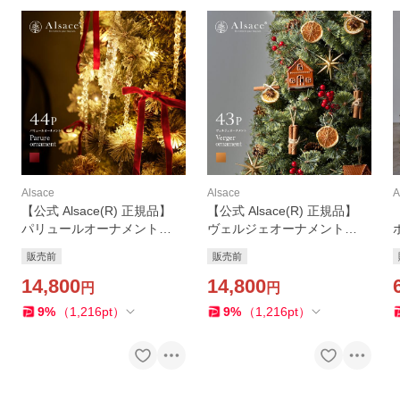
Alsace
Alsace
A
【公式 Alsace(R) 正規品】
【公式 Alsace(R) 正規品】
パリュールオーナメント
ヴェルジェオーナメント
【単品】 クリスマスツリー
【単品】 クリスマスツリー
販売前
販売前
Parure(パリュール) オーナメ
オーナメント セット Verger
ント セット 柊 つらら リボン
14,800
(ヴェルジェ) 柊 ドライフル
14,800
円
円
イルミネーション
ーツ シナモン Alsace
9
%
（
1,216
pt
）
9
%
（
1,216
pt
）