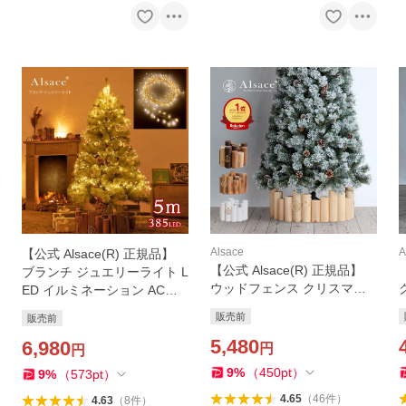
Alsace
A
【公式 Alsace(R) 正規品】
【公式 Alsace(R) 正規品】
ブランチ ジュエリーライト L
ウッドフェンス クリスマス
ED イルミネーション ACコ
ツリー スタンドカバー アル
ンセント式 ワイヤー 120cm
販売前
販売前
ザス ログフェンス 丸太 90c
150cm に最適385球 5ｍ リ
m 飾り 柊 木製 足元隠し ナ
5,480
モコン 室内 屋外 柊
6,980
円
円
チュラル Alsace
9
%
（
450
pt
）
9
%
（
573
pt
）
4.65
（
46
件
）
4.63
（
8
件
）