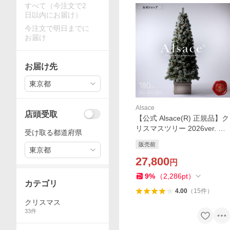
すべて（今注文で2
日以内にお届け）
今注文で明日までに
お届け
お届け先
東京都
Alsace
店頭受取
【公式 Alsace(R) 正規品】ク
リスマスツリー 2026ver. ア
受け取る都道府県
ルザスツリー スノーツリー
販売前
Neige ネージュ 120cm 150c
東京都
m 180cm 210cm 品質 樅 ド
27,800
円
イツトウヒ アルザス
9
%
（
2,286
pt
）
カテゴリ
4.00
（
15
件
）
クリスマス
33
件