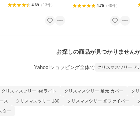
4.69
（
13
件
）
4.75
（
40
件
）
お探しの商品が見つかりません
Yahoo!ショッピング全体で
クリスマスツリー ア
クリスマスツリー ledライト
クリスマスツリー 足元 カバー
クリス
ケース
クリスマスツリー 180
クリスマスツリー 光ファイバー
スター