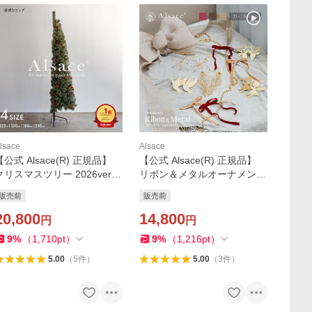
lsace
Alsace
【公式 Alsace(R) 正規品】
【公式 Alsace(R) 正規品】
クリスマスツリー 2026ver.
リボン＆メタルオーナメント
ハーフツリー 180cm 150cm
【単品】 Amelie(アメリ) オ
販売前
販売前
120cm アルザスツリー 樅 ド
ーナメント アルザスツリー
イツトウヒ 高級 品質 スリム
20,800
おしゃれ 北欧 スリム 柊 Alsa
14,800
円
円
lsace
ce
9
%
（
1,710
pt
）
9
%
（
1,216
pt
）
5.00
（
5
件
）
5.00
（
3
件
）