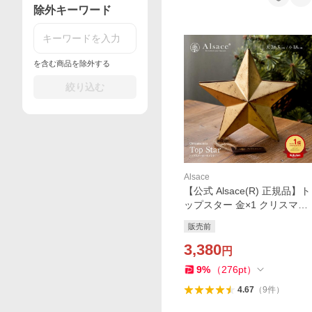
除外キーワード
を含む商品を除外する
絞り込む
Alsace
【公式 Alsace(R) 正規品】ト
ップスター 金×1 クリスマス
オーナメント 星 ツリートッ
販売前
プ アンティーク 柊 スチール
ゴールド 塗装 1p 金属製 ア
3,380
円
ルザス Alsace
9
%
（
276
pt
）
4.67
（
9
件
）