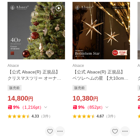
Alsace
Alsace
A
【公式 Alsace(R) 正規品】
【公式 Alsace(R) 正規品】
クリスマスツリー オーナメ
ベツレヘムの星 【大10cm】
ントセット 単品 2026ver. グ
【小7cm】 クリスマス オー
販売前
販売前
ラース・オーナメント Gem
ナメント クリスマスツリー
me Ocre(ジェム・オークル
14,800
アルザス 木製 ゴールド クリ
10,380
円
円
＝茶) 40p 他単品 柊
スタル 柊
A
9
%
（
1,216
pt
）
9
%
（
852
pt
）
4.33
（
3
件
）
4.67
（
3
件
）