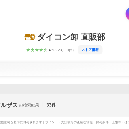
ダイコン卸 直販部
ストア情報
4.59
（
23,110
件
）
アルザス
33
件
の検索結果
税抜価格を基準に付与されます｜ポイント・支払額等の正確な情報（付与条件・上限等）は