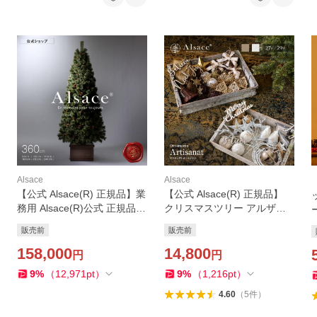
Alsace
Alsace
【公式 Alsace(R) 正規品】業
【公式 Alsace(R) 正規品】
務用 Alsace(R)公式 正規品
クリスマスツリー アルザス
クリスマスツリー 360cm 豊
ツリー アルティザナ・オー
販売前
販売前
富な枝数 2026ver. 樅 高級 ド
ナメント セット Blanc Noel
イツトウヒ ツリー オーナメ
158,000
(ブラン・ノエル＝白系) / ecr
14,800
円
円
ント なし アルザス
u(エクリュ＝籐系) 柊
9
%
（
12,971
pt
）
9
%
（
1,216
pt
）
4.60
（
5
件
）