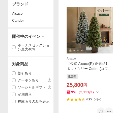
ブランド
Alsace
Candor
開催中のイベント
ボーナスセレクショ
ン最大40%
Alsace
【公式 Alsace(R) 正規品】
対象商品
ポットツリー Coffret(コフレ)
割引あり
& Noblesse(ノブレス) 2026v
販売前
er. 150cm 180cm クリスマス
クーポンあり
ツリー 樅 スノーツリー アル
25,800
円
ソーシャルギフト
ザスツリー
9
%
（
2,121
pt
）
定期購入
4.25
（
4
件
）
在庫ありのみを表示