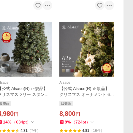
lsace
Alsace
【公式 Alsace(R) 正規品】
【公式 Alsace(R) 正規品】
クリスマスツリー スタンド
クリスマス オーナメント 62
カバー 脚カバー バスケット
p Luxury オーナメント セッ
販売前
販売前
【M/L】 鉢カバー 足元隠し
ト 飾り アルザス 柊 ゴールド
樅 ベースカバー おしゃれ シ
4,980
シルバー レッド ブラウン ボ
8,800
円
円
ンプル アルザス
ール Alsace
14
%
（
634
pt
）
9
%
（
724
pt
）
4.71
（
7
件
）
4.81
（
16
件
）