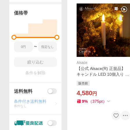
価格帯
〜
絞り込む
Alsace
【公式 Alsace(R) 正規品】
条件を解除
キャンドル LED 10個入り ろ
うそく 蝋燭 イルミネーショ
販売前
ン クリスマスツリー アルザ
送料無料
ス 電池式 電飾 led 2パターン
4,580
円
電球色 柊 室内
条件付き送料無料
9
%
（
375
pt
）
条件なし