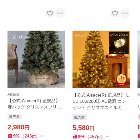
Alsace
A
【公式 Alsace(R) 正規品】 L
【公式 Alsace(R) 正規品】
ED 100/200球 AC電源 コン
麻バッグ クリスマスツリー
セント クリスマスイルミネ
スタンドカバー アルザスツ
ーション タイマーON/OFF
販売前
販売前
リー 足元隠し 足元カバー 脚
屋外 柊 クリスマスツリー ア
元 飾り 柊 北欧 ナチュラル
2,980
ルザス イルミネーション
5,580
円
円
クリスマス Alsace
9
%
（
243
pt
）
9
%
（
457
pt
）