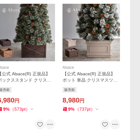
lsace
Alsace
【公式 Alsace(R) 正規品】
【公式 Alsace(R) 正規品】
ボックススタンド クリスマ
ポット 単品 クリスマスツリ
スツリー アルザス スタンド
ー スタンドカバー アルザス
販売前
販売前
カバー ウッドフェンス 木製
足元 脚カバー 足元隠し ツリ
足元 脚カバー 足元隠し 柊 ツ
6,980
ー 柊 北欧 高級 クリスマス
8,980
円
円
リー 飾り Alsace
飾り Alsace
9
%
（
573
pt
）
9
%
（
737
pt
）