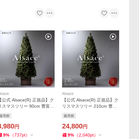
lsace
Alsace
【公式 Alsace(R) 正規品】ク
【公式 Alsace(R) 正規品】ク
リスマスツリー 90cm 豊富な
リスマスツリー 210cm 豊富
枝数 2026ver 樅 高級 ドイツ
な枝数 2026ver. 樅 高級 ドイ
販売前
販売前
トウヒ ツリー オーナメント
ツトウヒ ツリー オーナメン
なし アルザス ツリー Alsace
8,980
ト なし アルザス ツリー Alsa
24,800
円
円
ミニ まるで本物
ce まるで本物
9
%
（
737
pt
）
9
%
（
2,040
pt
）