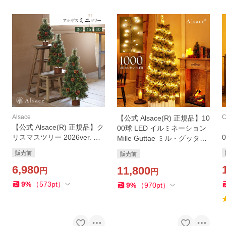
Alsace
C
【公式 Alsace(R) 正規品】10
【公式 Alsace(R) 正規品】ク
00球 LED イルミネーション
リスマスツリー 2026ver. ミ
Mille Guttae ミル・グッタイ
ニツリー 30cm 45cm 60cm
エ ACコンセント式 150cm 1
販売前
販売前
アルザスツリー Joujou d'Als
80cm に 10ｍ タイマーなし
ace ジュジュ・ダルザス 切
6,980
室内 柊 クリスマス
11,800
円
円
り株台座 樅 高級
9
%
（
573
pt
）
9
%
（
970
pt
）