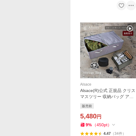
Alsace
Alsace(R)公式 正規品 クリス
マスツリー 収納バッグ アル
ザスツリー 【M/L/オーナメ
販売前
ント用/イルミネーション
用】片付け ポリエステル 生
5,480
円
地 収納袋 柊
9
%
（
450
pt
）
4.47
（
34
件
）