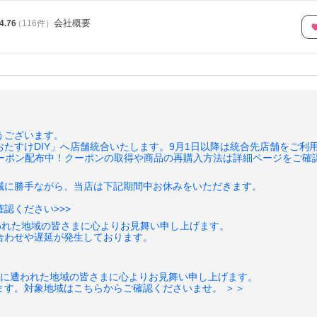
会社概要
4.76
（
116
件
）
うございます。
ムおたすけDIY」へ店舗統合いたします。9月1日以降は統合先店舗をご利
】クーポン配布中！クーポンの取得や商品の再購入方法は詳細ページをご確
誠に勝手ながら、当店は下記期間中お休みをいただきます。
認ください>>>
われた地域の皆さまに心よりお見舞い申し上げます。
合わせや遅延が発生しております。
害に遭われた地域の皆さまに心よりお見舞い申し上げます。
ます。対象地域はこちらからご確認くださいませ。 ＞＞