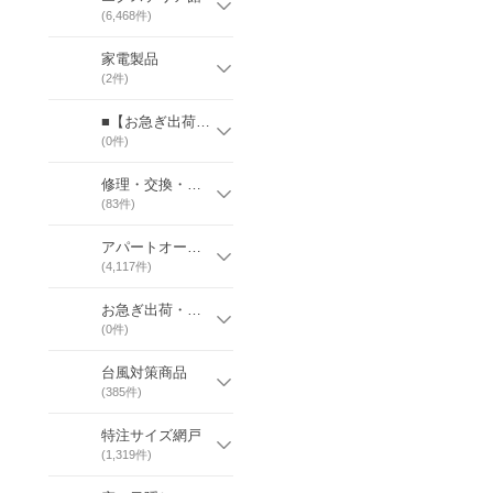
(
6,468
件)
家電製品
(
2
件)
■【お急ぎ出荷可能商品】
(
0
件)
修理・交換・増設用部品
(
83
件)
アパートオーナー様向け
(
4,117
件)
お急ぎ出荷・在庫
(
0
件)
台風対策商品
(
385
件)
特注サイズ網戸
(
1,319
件)