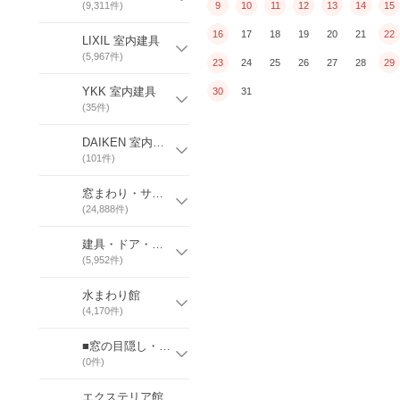
(
9,311
件)
9
10
11
12
13
14
15
16
17
18
19
20
21
22
LIXIL 室内建具
(
5,967
件)
23
24
25
26
27
28
29
YKK 室内建具
30
31
(
35
件)
DAIKEN 室内建具
(
101
件)
窓まわり・サッシ館
(
24,888
件)
建具・ドア・建材館
(
5,952
件)
水まわり館
(
4,170
件)
■窓の目隠し・日差し対策商品
(
0
件)
エクステリア館