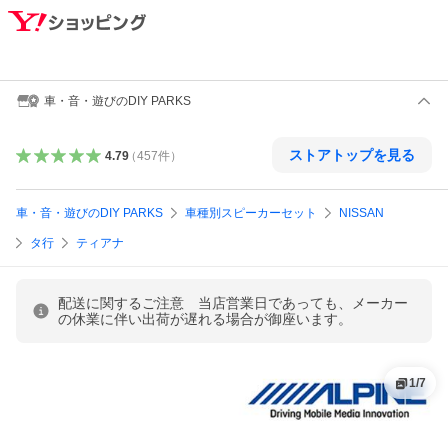
車・音・遊びのDIY PARKS
ストアトップを見る
4.79
（
457
件
）
車・音・遊びのDIY PARKS
車種別スピーカーセット
NISSAN
タ行
ティアナ
配送に関するご注意 当店営業日であっても、メーカー
の休業に伴い出荷が遅れる場合が御座います。
1
/
7