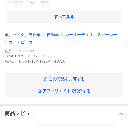
(1)H15/2〜H20/6 (J31)
(2)H20/6〜H26/2 (J32)
※BOSEサラウンド・サウンドシステム付車は交換不可となりま
す。
すべて見る
※記載の対応年式は、2023年11月現在のものとなります。
車、バイク、自転車
自動車
カーオーディオ、スピーカー
【商品詳細】
◆メーカー ： ALPINE[アルパイン]
カースピーカー
◆商品名 ： 車種別フロントスピーカーセット
◆品番 ： X-171S + KTX-N172B(各1セット/ドア2枚分)
発売日：
2022/12/27
◆標準小売価格：X-171S ： 40,700円(税込) KTX-N172B
JAN/ISBNコード：
4958043206216
： 5,940円(税込)
商品
コード：
X171S-N172B-NF-TIANA
【製品特徴】
“X”が正統進化を遂げ、今までよりもパワフルになって新登場。17
この商品を共有する
cmセパレート2ウェイスピーカー！正規店だからこそ出来る、車
種・年式別のセットで登場です！純正スピーカーとの交換はこち
らのセットのみでOKです！
アフィリエイトで紹介する
商品レビュー
-.--
5