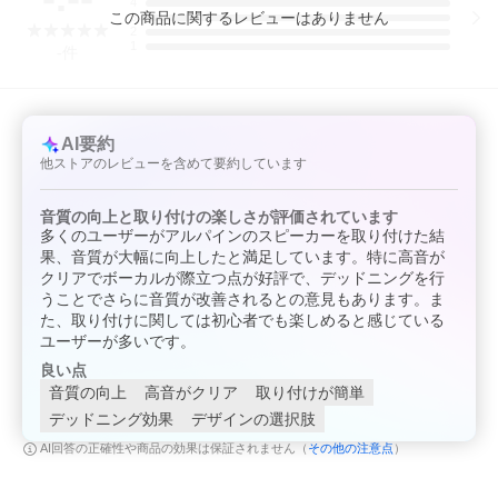
4
この
商品
に関するレビューはありません
3
2
1
-
件
AI要約
他ストアのレビューを含めて要約しています
音質の向上と取り付けの楽しさが評価されています
多くのユーザーがアルパインのスピーカーを取り付けた結
果、音質が大幅に向上したと満足しています。特に高音が
クリアでボーカルが際立つ点が好評で、デッドニングを行
うことでさらに音質が改善されるとの意見もあります。ま
た、取り付けに関しては初心者でも楽しめると感じている
ユーザーが多いです。
良い点
音質の向上
高音がクリア
取り付けが簡単
デッドニング効果
デザインの選択肢
その他の注意点
AI回答の正確性や商品の効果は保証されません（
）