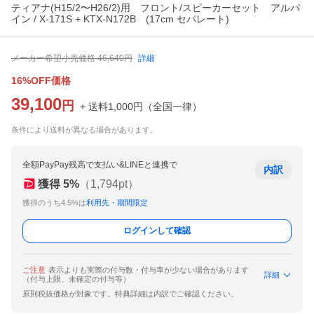
ティアナ(H15/2〜H26/2)用 フロント/スピーカーセット アルパ
イン / X-171S + KTX-N172B (17cm セパレート)
メーカー希望小売価格
46,640
円
詳細
16%OFF価格
39,100
円
+ 送料
1,000
円
（
全国一律
）
条件により送料が異なる場合があります。
全額PayPay残高で支払い&LINEと連携で
内訳
獲得
5
%
（
1,794
pt）
獲得のうち4.5%は
利用先・期間限定
ログインして確認
ご注意
表示よりも実際の付与数・付与率が少ない場合があります
詳細
（付与上限、未確定の付与等）
原則税抜価格が対象です。特典詳細は内訳でご確認ください。