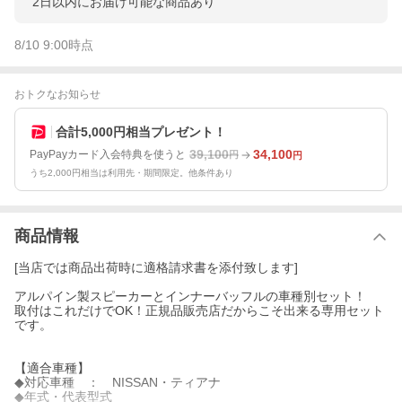
2日以内にお届け可能な商品あり
8/10 9:00
時点
おトクなお知らせ
合計5,000円相当プレゼント！
39,100
34,100
PayPayカード入会特典を使うと
円
円
うち2,000円相当は利用先・期間限定。他条件あり
商品情報
[当店では商品出荷時に適格請求書を添付致します]
アルパイン製スピーカーとインナーバッフルの車種別セット！
取付はこれだけでOK！正規品販売店だからこそ出来る専用セット
です。
【適合車種】
◆対応車種 ： NISSAN・ティアナ
◆年式・代表型式