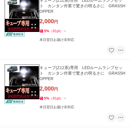
キューブ(Z11系)専用 LEDルームランプセッ
ト カンタン作業で驚きの明るさに GRASSH
OPPER
2,000
円
5
%
（
91
pt
）
本日翌日お届け非対応
キューブ(Z12系)専用 LEDルームランプセッ
ト カンタン作業で驚きの明るさに GRASSH
OPPER
2,000
円
5
%
（
91
pt
）
本日翌日お届け非対応