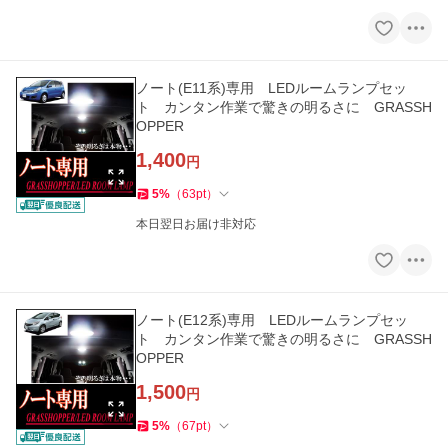
ノート(E11系)専用 LEDルームランプセッ
ト カンタン作業で驚きの明るさに GRASSH
OPPER
1,400
円
5
%
（
63
pt
）
本日翌日お届け非対応
ノート(E12系)専用 LEDルームランプセッ
ト カンタン作業で驚きの明るさに GRASSH
OPPER
1,500
円
5
%
（
67
pt
）