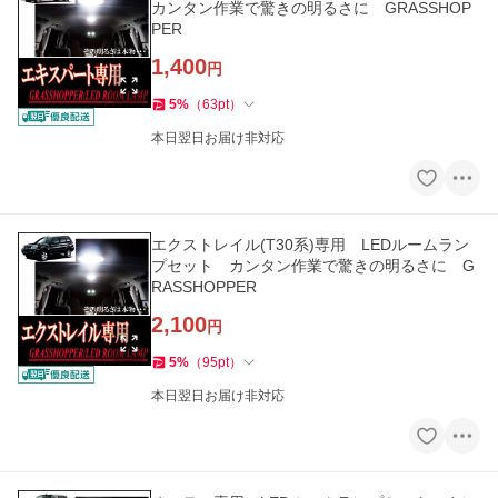
カンタン作業で驚きの明るさに GRASSHOP
PER
1,400
円
5
%
（
63
pt
）
本日翌日お届け非対応
エクストレイル(T30系)専用 LEDルームラン
プセット カンタン作業で驚きの明るさに G
RASSHOPPER
2,100
円
5
%
（
95
pt
）
本日翌日お届け非対応