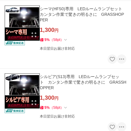
シーマ(HF50)専用 LEDルームランプセット
カンタン作業で驚きの明るさに GRASSHOP
PER
1,300
円
5
%
（
58
pt
）
本日翌日お届け非対応
シルビア(S13)専用 LEDルームランプセッ
ト カンタン作業で驚きの明るさに GRASSH
OPPER
1,300
円
5
%
（
58
pt
）
本日翌日お届け非対応