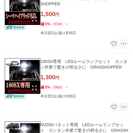
SHOPPER
1,500
円
5
%
（
67
pt
）
本日翌日お届け非対応
180SX専用 LEDルームランプセット カンタ
ン作業で驚きの明るさに GRASSHOPPER
1,300
円
5
%
（
58
pt
）
本日翌日お届け非対応
NV200バネット専用 LEDルームランプセッ
ト カンタン作業で驚きの明るさに GRASSH