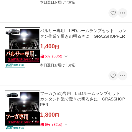
本日翌日お届け非対応
パルサー専用 LEDルームランプセット カン
タン作業で驚きの明るさに GRASSHOPPER
1,400
円
5
%
（
63
pt
）
本日翌日お届け非対応
フーガ(Y51)専用 LEDルームランプセット
カンタン作業で驚きの明るさに GRASSHOP
PER
1,800
円
5
%
（
82
pt
）