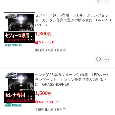
セフィーロ(A33)専用 LEDルームランプセッ
ト カンタン作業で驚きの明るさに GRASSH
OPPER
1,300
円
5
%
（
58
pt
）
本日翌日お届け非対応
セレナ(C25系/サンルーフ付)専用 LEDルーム
ランプセット カンタン作業で驚きの明るさ
に GRASSHOPPER
1,500
円
5
%
（
67
pt
）
本日翌日お届け非対応