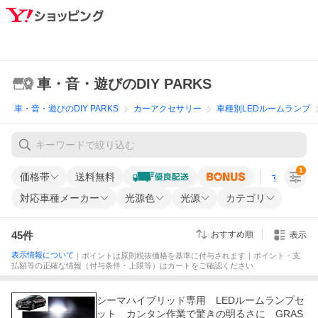
車・音・遊びのDIY PARKS
車・音・遊びのDIY PARKS
カーアクセサリー
車種別LEDルームランプ
1
価格帯
送料無料
すべての条
対応車種メーカー
光源色
光源
カテゴリ
45
件
おすすめ順
表示
表示情報について
｜ポイントは原則税抜価格を基準に付与されます｜ポイント・支
払額等の正確な情報（付与条件・上限等）はカートをご確認ください
シーマハイブリッド専用 LEDルームランプセ
ット カンタン作業で驚きの明るさに GRAS