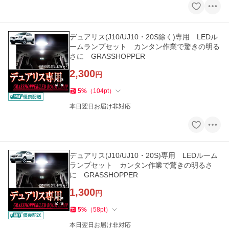
デュアリス(J10/UJ10・20S除く)専用 LEDル
ームランプセット カンタン作業で驚きの明る
さに GRASSHOPPER
2,300
円
5
%
（
104
pt
）
本日翌日お届け非対応
デュアリス(J10/UJ10・20S)専用 LEDルーム
ランプセット カンタン作業で驚きの明るさ
に GRASSHOPPER
1,300
円
5
%
（
58
pt
）
本日翌日お届け非対応