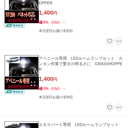
OPPER
1,400
円
5
%
（
63
pt
）
本日翌日お届け非対応
アベニール専用 LEDルームランプセット カ
ンタン作業で驚きの明るさに GRASSHOPPE
R
1,400
円
5
%
（
63
pt
）
本日翌日お届け非対応
エキスパート専用 LEDルームランプセット