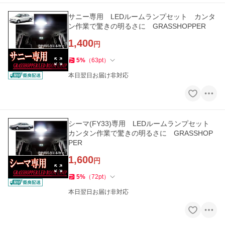
サニー専用 LEDルームランプセット カンタ
ン作業で驚きの明るさに GRASSHOPPER
1,400
円
5
%
（
63
pt
）
本日翌日お届け非対応
シーマ(FY33)専用 LEDルームランプセット
カンタン作業で驚きの明るさに GRASSHOP
PER
1,600
円
5
%
（
72
pt
）
本日翌日お届け非対応