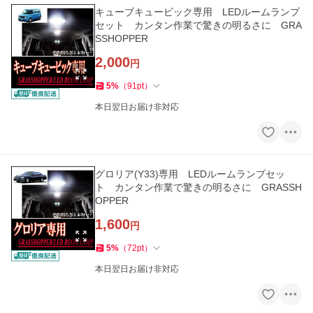
キューブキュービック専用 LEDルームランプ
セット カンタン作業で驚きの明るさに GRA
SSHOPPER
2,000
円
5
%
（
91
pt
）
本日翌日お届け非対応
グロリア(Y33)専用 LEDルームランプセッ
ト カンタン作業で驚きの明るさに GRASSH
OPPER
1,600
円
5
%
（
72
pt
）
本日翌日お届け非対応