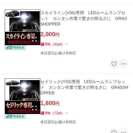
スカイライン(V36)専用 LEDルームランプセ
ット カンタン作業で驚きの明るさに GRAS
SHOPPER
2,000
円
5
%
（
91
pt
）
本日翌日お届け非対応
セドリック(Y33)専用 LEDルームランプセッ
ト カンタン作業で驚きの明るさに GRASSH
OPPER
1,600
円
5
%
（
72
pt
）
本日翌日お届け非対応