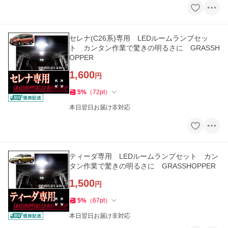
セレナ(C26系)専用 LEDルームランプセッ
ト カンタン作業で驚きの明るさに GRASSH
OPPER
1,600
円
5
%
（
72
pt
）
本日翌日お届け非対応
ティーダ専用 LEDルームランプセット カン
タン作業で驚きの明るさに GRASSHOPPER
1,500
円
5
%
（
67
pt
）
本日翌日お届け非対応