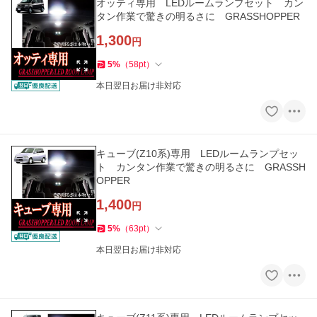
オッティ専用 LEDルームランプセット カン
タン作業で驚きの明るさに GRASSHOPPER
1,300
円
5
%
（
58
pt
）
本日翌日お届け非対応
キューブ(Z10系)専用 LEDルームランプセッ
ト カンタン作業で驚きの明るさに GRASSH
OPPER
1,400
円
5
%
（
63
pt
）
本日翌日お届け非対応