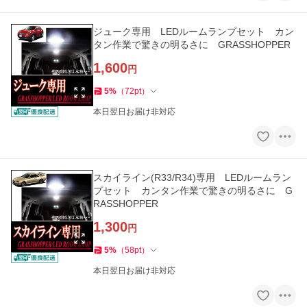
ジューク専用 LEDルームランプセット カン
タン作業で驚きの明るさに GRASSHOPPER
1,600
円
5
%
（
72
pt
）
本日翌日お届け非対応
スカイライン(R33/R34)専用 LEDルームラン
プセット カンタン作業で驚きの明るさに G
RASSHOPPER
1,300
円
5
%
（
58
pt
）
本日翌日お届け非対応