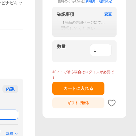
獲得のうち4.5%は
利用先・期間限定
レビナビキッ
確認事項
変更
【商品の詳細ページにてキ
ット番号の確認をお願い致
選択してください
します】
数量
ギフトで贈る場合はログインが必要で
す
カートに入れる
内訳
ギフトで
贈る
付
詳細