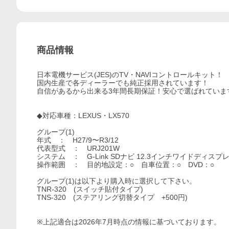
商品情報
日本電機サービス(JES)のTV・NAVIコントロールキット！
国内生産で各ディーラーでも純正採用されています！
自信があるから出来る3年間長期保証！安心で選ばれていま
◆対応車種：LEXUS・LX570
グループ(1)
年式 ： H27/9〜R3/12
代表型式 ： URJ201W
システム ： G-Link SDナビ 12.3インチワイドディ
操作範囲 ： 目的地設定：○ 自車位置：○ DVD：○
グループ(1)は以下より購入時に選択して下さい。
TNR-320 (スイッチ貼付タイプ)
TNS-320 (ステアリング切替タイプ +500円)
※上記適合は2026年7月時点の情報に基づいております。