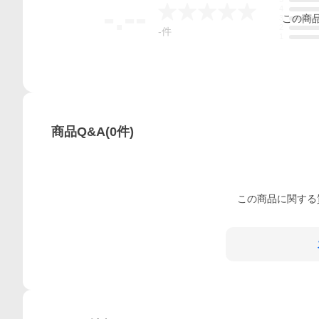
-.--
4
この
商
3
2
-
件
1
商品Q&A
(
0
件)
この
商品
に関する