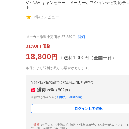
V・NAVIキャンセラー メーカーオプションナビ対応テ
ト
0
件のレビュー
メーカー希望小売価格
27,280
円
詳細
31%OFF価格
18,800
円
+ 送料
1,000
円
（
全国一律
）
条件により送料が異なる場合があります。
全額PayPay残高で支払い&LINEと連携で
獲得
5
%
（
862
pt）
獲得のうち4.5%は
利用先・期間限定
ログインして確認
ご注意
表示よりも実際の付与数・付与率が少ない場合があります（
与上限、未確定の付与等）