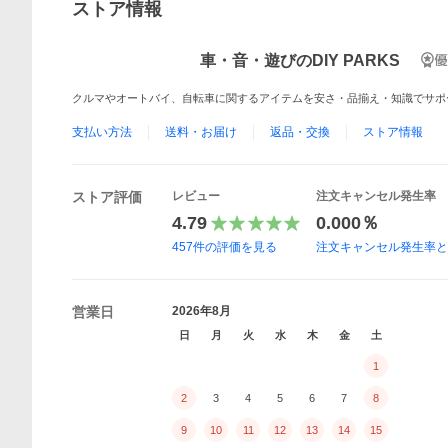
ストア情報
車・音・遊びのDIY PARKS
クルマやオートバイ、自転車に関するアイテムを安さ・品揃え・知識でサポ
支払い方法
送料・お届け
返品・交換
ストア情報
ストア評価
レビュー
注文キャンセル発生率
4.79
0.000％
457
件の評価を見る
注文キャンセル発生率
営業日
2026年8月
日
月
火
水
木
金
土
1
2
3
4
5
6
7
8
9
10
11
12
13
14
15