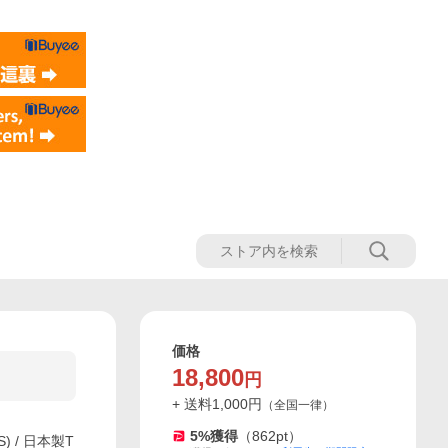
価格
18,800
円
+ 送料
1,000
円
（
全国一律
）
5
%獲得
（
862
pt）
S) / 日本製T