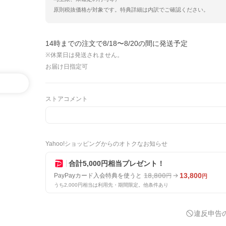
原則税抜価格が対象です。特典詳細は内訳でご確認ください。
14時までの注文で8/18〜8/20の間に発送予定
※休業日は発送されません。
お届け日指定可
ストアコメント
Yahoo!ショッピングからのオトクなお知らせ
合計5,000円相当プレゼント！
18,800
13,800
PayPayカード入会特典を使うと
円
円
うち2,000円相当は利用先・期間限定。他条件あり
違反申告