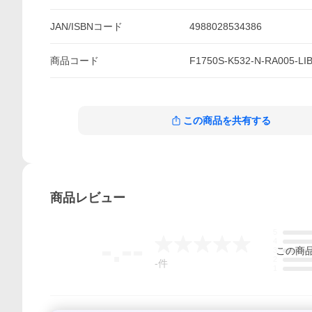
JAN/ISBNコード
4988028534386
商品
コード
F1750S-K532-N-RA005-LI
この商品を共有する
商品
レビュー
5
-.--
4
この
商
3
2
-
件
1