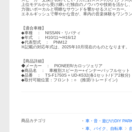
上位モデルから受け継いだ独自のノウハウや技術を活かし
力強いボーカルと明瞭なサウンドを響かせるスピーカー。
エネルギッシュで華やかな音が、車内の音楽体験をワンラ
【適合車種】
◆車種 ： NISSAN・リバティ
◆年式 ： H10/11〜H16/12
◆代表型式 ： PNM12
※記載の対応年式は、2025年10月現在のものとなります。
【商品詳細】
◆メーカー ： PIONEER/カロッツェリア
◆商品名 ： 車種別スピーカー+インナーバッフルセット
◆品番 ： TS-F1750S + UD-K532(各1セット/ドア2枚分)
◆取付可能位置：フロント：○ (推奨/トレードイン)
商品
カテゴリ
車・音・遊びのDIY PAR
車、バイク、自転車