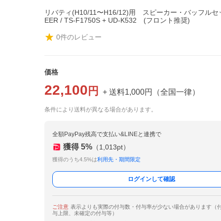
リバティ(H10/11〜H16/12)用 スピーカー・バッフルセ
EER / TS-F1750S + UD-K532 (フロント推奨)
0
件のレビュー
価格
22,100
円
+ 送料
1,000
円
（
全国一律
）
条件により送料が異なる場合があります。
全額PayPay残高で支払い&LINEと連携で
獲得
5
%
（
1,013
pt）
獲得のうち4.5%は
利用先・期間限定
ログインして確認
ご注意
表示よりも実際の付与数・付与率が少ない場合があります（
与上限、未確定の付与等）