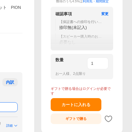
獲得のうち4.5%は
利用先・期間限定
ット PION
確認事項
変更
【保証書への捺印を行いま
すか？】
捺印無(未記入)
【スピーカー購入時のお勧
めオプション】
必要なし
数量
お一人様、2点限り
内訳
ギフトで贈る場合はログインが必要で
す
カートに入れる
ギフトで
贈る
付
詳細