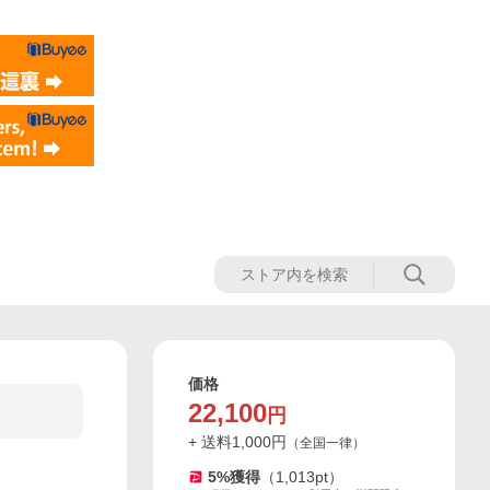
価格
22,100
円
+ 送料
1,000
円
（
全国一律
）
5
%獲得
（
1,013
pt）