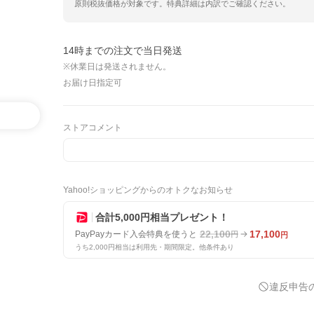
原則税抜価格が対象です。特典詳細は内訳でご確認ください。
14時までの注文で当日発送
※休業日は発送されません。
お届け日指定可
ストアコメント
Yahoo!ショッピングからのオトクなお知らせ
合計5,000円相当プレゼント！
22,100
17,100
PayPayカード入会特典を使うと
円
円
うち2,000円相当は利用先・期間限定。他条件あり
違反申告