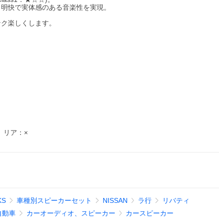
、明快で実体感のある音楽性を実現。
ンク楽しくします。
 リア：×
KS
車種別スピーカーセット
NISSAN
ラ行
リバティ
自動車
カーオーディオ、スピーカー
カースピーカー