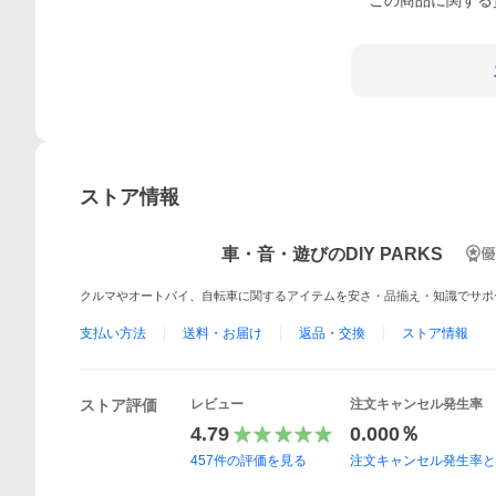
この
商品
に関する
ストア情報
車・音・遊びのDIY PARKS
クルマやオートバイ、自転車に関するアイテムを安さ・品揃え・知識でサポ
支払い方法
送料・お届け
返品・交換
ストア情報
ストア評価
レビュー
注文キャンセル発生率
4.79
0.000％
457
件の評価を見る
注文キャンセル発生率