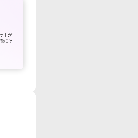
ットが
際にそ