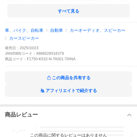
エネルギッシュで華やかな音が、車内の音楽体験をワンランク楽
しくします。
すべて見る
【適合車種】
◆車種 ： NISSAN・ティアナ
車、バイク、自転車
自動車
カーオーディオ、スピーカー
◆年式・代表型式
(1)H15/2〜H20/6 (J31)
カースピーカー
(2)H20/6〜H26/2 (J32)
(3)H26/2〜R2/7 (L33)
発売日：
2025/10/23
※BOSEサラウンド・サウンドシステム付車は交換不可となりま
JAN/ISBNコード：
4988028534379
す。
商品
コード：
F1750-K532-N-TA001-TIANA
※記載の対応年式は、2025年10月現在のものとなります。
【商品詳細】
この商品を共有する
◆メーカー ： PIONEER/カロッツェリア
◆商品名 ： 車種別スピーカー+インナーバッフルセット
◆品番 ： TS-F1750 + UD-K532(各1セット/ドア2枚分)
アフィリエイトで紹介する
◆取付可能位置：フロント：○ リア：○ (推奨/トレードイ
ン)
商品レビュー
-.--
5
4
この
商品
に関するレビューはありません
3