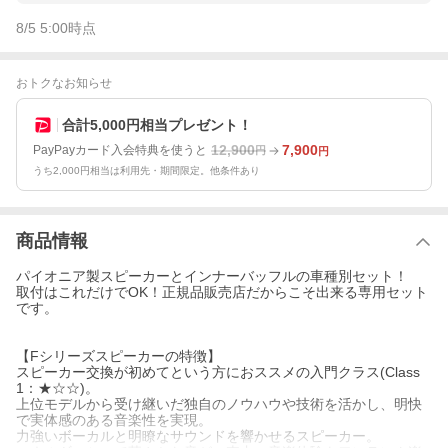
8/5 5:00
時点
おトクなお知らせ
合計5,000円相当プレゼント！
12,900
7,900
PayPayカード入会特典を使うと
円
円
うち2,000円相当は利用先・期間限定。他条件あり
商品情報
パイオニア製スピーカーとインナーバッフルの車種別セット！
取付はこれだけでOK！正規品販売店だからこそ出来る専用セット
です。
【Fシリーズスピーカーの特徴】
スピーカー交換が初めてという方におススメの入門クラス(Class
1：★☆☆)。
上位モデルから受け継いだ独自のノウハウや技術を活かし、明快
で実体感のある音楽性を実現。
力強いボーカルと明瞭なサウンドを響かせるスピーカー。