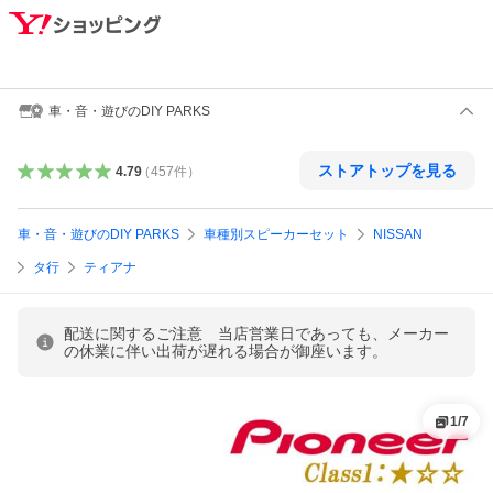
車・音・遊びのDIY PARKS
ストアトップを見る
4.79
（
457
件
）
車・音・遊びのDIY PARKS
車種別スピーカーセット
NISSAN
タ行
ティアナ
配送に関するご注意 当店営業日であっても、メーカー
の休業に伴い出荷が遅れる場合が御座います。
1
/
7