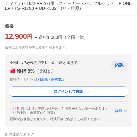
ティアナ(H15/2〜R2/7)用 スピーカー・バッフルセット PIONE
ER / TS-F1750 + UD-K532 (リア推奨)
価格
12,900
円
+ 送料
1,000
円
（
全国一律
）
条件により送料が異なる場合があります。
全額PayPay残高で支払い&LINEと連携で
内訳
獲得
5
%
（
591
pt）
獲得のうち4.5%は
利用先・期間限定
ログインして確認
ご注意
表示よりも実際の付与数・付与率が少ない場合があります
詳細
（付与上限、未確定の付与等）
原則税抜価格が対象です。特典詳細は内訳でご確認ください。
条件達成でおトク