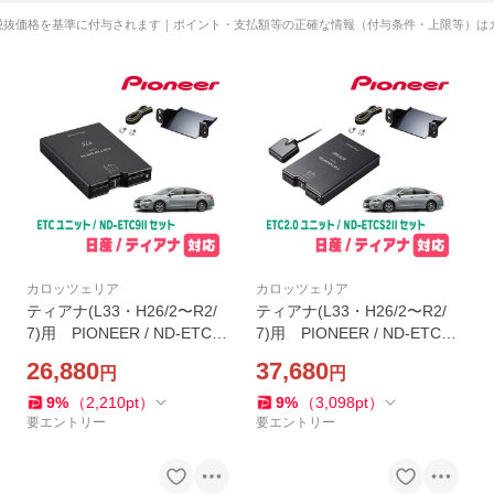
税抜価格を基準に付与されます｜ポイント・支払額等の正確な情報（付与条件・上限等）は
カロッツェリア
カロッツェリア
ティアナ(L33・H26/2〜R2/
ティアナ(L33・H26/2〜R2/
7)用 PIONEER / ND-ETC9II
7)用 PIONEER / ND-ETCS
+ AD-N102ETC ETC本体
2II + AD-N102ETC ETC2.0
26,880
37,680
円
円
+取付キット (カロッツェリ
本体+取付キット (カロッツ
ア正規品販売店)
ェリア正規品販売店)
9
%
（
2,210
pt
）
9
%
（
3,098
pt
）
要エントリー
要エントリー