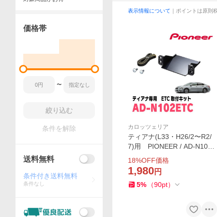
表示情報について
｜ポイントは原則
価格帯
〜
絞り込む
カロッツェリア
条件を解除
ティアナ(L33・H26/2〜R2/
7)用 PIONEER / AD-N102E
TC ETC取付キット (カロ
送料無料
18
%OFF価格
ッツェリア正規品販売店)
1,980
円
条件付き送料無料
条件なし
5
%
（
90
pt
）