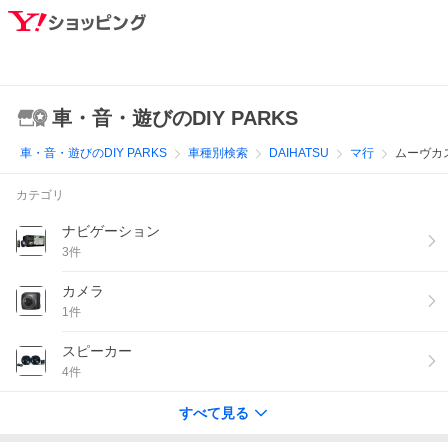
車・音・遊びのDIY PARKS
車・音・遊びのDIY PARKS
車種別検索
DAIHATSU
マ行
ムーヴカス
カテゴリ
ナビゲーション
3
件
カメラ
1
件
スピーカー
4
件
すべて見る