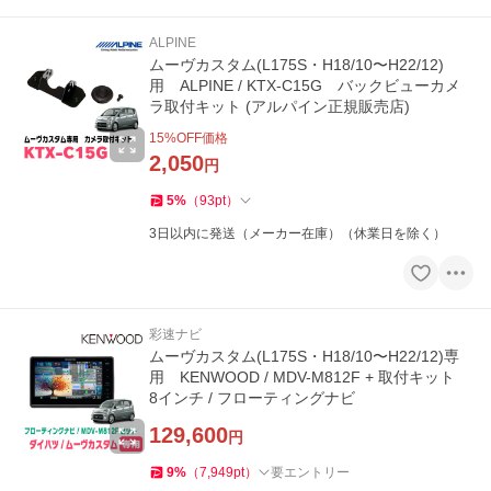
ALPINE
ムーヴカスタム(L175S・H18/10〜H22/12)
用 ALPINE / KTX-C15G バックビューカメ
ラ取付キット (アルパイン正規販売店)
15
%OFF価格
2,050
円
5
%
（
93
pt
）
3日以内に発送（メーカー在庫）（休業日を除く）
彩速ナビ
ムーヴカスタム(L175S・H18/10〜H22/12)専
用 KENWOOD / MDV-M812F + 取付キット
8インチ / フローティングナビ
129,600
円
9
%
（
7,949
pt
）
要エントリー