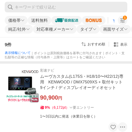
1
価格帯
送料無料
すべての条
純正/社外
対応車種メーカー
タイプ
画面サイズ
9
件
おすすめ順
表示
表示情報について
｜ポイントは原則税抜価格を基準に付与されます｜ポイント・支
払額等の正確な情報（付与条件・上限等）はカートをご確認ください
彩速ナビ
ムーヴカスタム(L175S・H18/10〜H22/12)専
用 KENWOOD / DMX7509XS + 取付キット
9インチ / ディスプレイオーディオセット
90,900
円
9
%
（
6,172
pt
）
要エントリー
1〜3日以内に発送（休業日を除く）