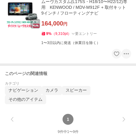
ムーヴカスタム(L175S・H18/10〜H22/12)専
用 KENWOOD / MDV-M912F + 取付キット
9インチ / フローティングナビ
164,000
円
9
%
（
9,310
pt
）
要エントリー
1〜3日以内に発送（休業日を除く）
このページの関連情報
カテゴリ
ナビゲーション
カメラ
スピーカー
その他のアイテム
1
9
件中
1
〜
9
件