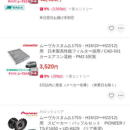
9
%
（
3,569
pt
）
要エントリー
本日翌日お届け非対応
ムーヴカスタム(L175S・H18/10〜H22/12)
用 日本製高性能フィルター採用 / CAD-501
カーエアコン花粉・PM2.5対策
3,520
円
9
%
（
289
pt
）
要エントリー
2日以内に発送（メーカー在庫）（休業日を除く）
カロッツェリア
ムーヴカスタム(L175S・H18/10〜H22/12)
用 スピーカー・バッフルセット PIONEER /
TS-F1650 + UD-K629 (リア推奨)