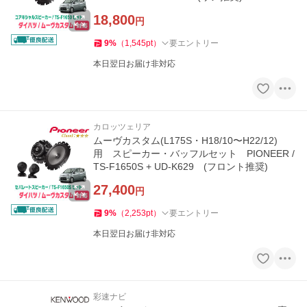
18,800
円
9
%
（
1,545
pt
）
要エントリー
本日翌日お届け非対応
カロッツェリア
ムーヴカスタム(L175S・H18/10〜H22/12)
用 スピーカー・バッフルセット PIONEER /
TS-F1650S + UD-K629 (フロント推奨)
27,400
円
9
%
（
2,253
pt
）
要エントリー
本日翌日お届け非対応
彩速ナビ