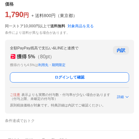
価格
1,790
円
+ 送料
800
円
（
東京都
）
同一ストア10,000円以上で
送料無料
対象商品を見る
条件により送料が異なる場合があります。
全額PayPay残高で支払い&LINEと連携で
内訳
獲得
5
%
（
80
pt）
獲得のうち4.5%は
利用先・期間限定
ログインして確認
ご注意
表示よりも実際の付与数・付与率が少ない場合があります
詳細
（付与上限、未確定の付与等）
原則税抜価格が対象です。特典詳細は内訳でご確認ください。
条件達成でおトク