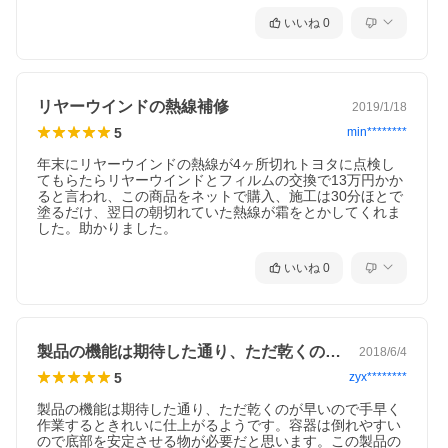
いいね
0
リヤーウインドの熱線補修
2019/1/18
5
min********
年末にリヤーウインドの熱線が4ヶ所切れトヨタに点検し
てもらたらリヤーウインドとフィルムの交換で13万円かか
ると言われ、この商品をネットで購入、施工は30分ほとで
塗るだけ、翌日の朝切れていた熱線が霜をとかしてくれま
した。助かりました。
いいね
0
製品の機能は期待した通り、ただ乾くのが…
2018/6/4
5
zyx********
製品の機能は期待した通り、ただ乾くのが早いので手早く
作業するときれいに仕上がるようです。容器は倒れやすい
ので底部を安定させる物が必要だと思います。この製品の