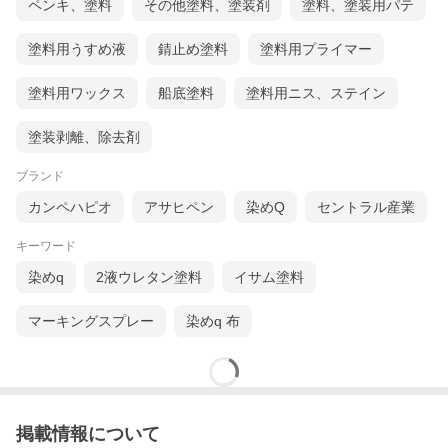
ペンキ、塗料
その他塗料、塗装剤
塗料、塗装用パテ
塗料用うすめ液
錆止め塗料
塗料用プライマー
塗料用ワックス
船底塗料
塗料用ニス、ステイン
塗装剥離、除去剤
ブランド
カンペハピオ
アサヒペン
染めQ
セントラル産業
キーワード
染めq
2液ウレタン塗料
イサム塗料
マーキングスプレー
染めq 布
掲載情報について