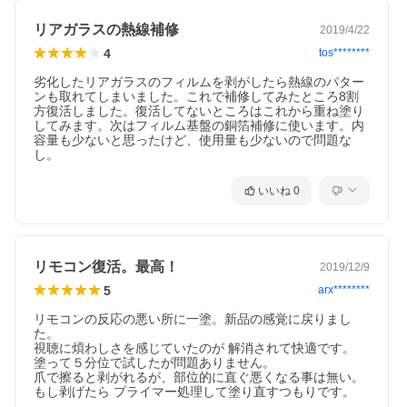
リアガラスの熱線補修
2019/4/22
4
tos********
劣化したリアガラスのフィルムを剥がしたら熱線のパター
ンも取れてしまいました。これで補修してみたところ8割
方復活しました。復活してないところはこれから重ね塗り
してみます。次はフィルム基盤の銅箔補修に使います。内
容量も少ないと思ったけど、使用量も少ないので問題な
し。
いいね
0
リモコン復活。最高！
2019/12/9
5
arx********
リモコンの反応の悪い所に一塗。新品の感覚に戻りまし
た。

視聴に煩わしさを感じていたのが 解消されて快適です。

塗って５分位で試したが問題ありません。

爪で擦ると剥がれるが、部位的に直ぐ悪くなる事は無い。

もし剥げたら プライマー処理して塗り直すつもりです。