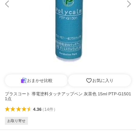
おまかせ比較
お気に入り
プラスコート 導電塗料タッチアップペン 灰茶色 15ml PTP-G1501
1点
4.36
（
14
件
）
お取り寄せ