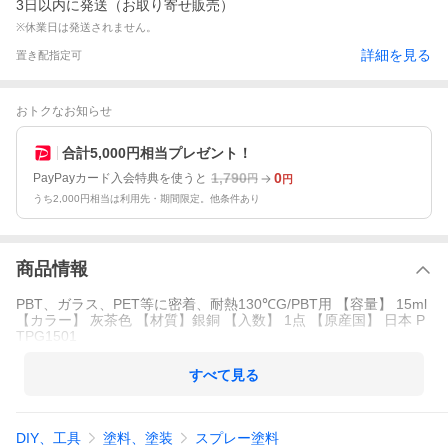
3日以内に発送（お取り寄せ販売）
※休業日は発送されません。
詳細を見る
置き配指定可
おトクなお知らせ
合計5,000円相当プレゼント！
1,790
0
PayPayカード入会特典を使うと
円
円
うち2,000円相当は利用先・期間限定。他条件あり
商品情報
PBT、ガラス、PET等に密着、耐熱130℃G/PBT用 【容量】 15ml
【カラー】 灰茶色 【材質】銀銅 【入数】 1点 【原産国】 日本 P
TPG1501
すべて見る
DIY、工具
塗料、塗装
スプレー塗料