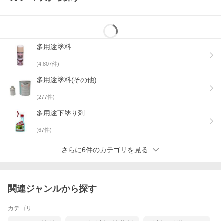
多用途塗料
(
4,807
件)
多用途塗料(その他)
(
277
件)
多用途下塗り剤
(
67
件)
さらに6件のカテゴリを見る
関連ジャンルから探す
カテゴリ