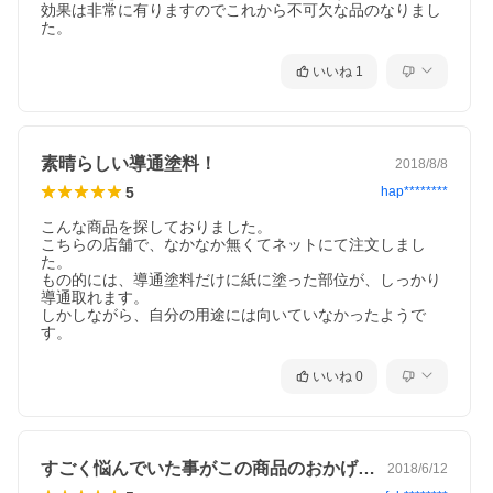
効果は非常に有りますのでこれから不可欠な品のなりまし
た。
いいね
1
素晴らしい導通塗料！
2018/8/8
5
hap********
こんな商品を探しておりました。

こちらの店舗で、なかなか無くてネットにて注文しまし
た。

もの的には、導通塗料だけに紙に塗った部位が、しっかり
導通取れます。

しかしながら、自分の用途には向いていなかったようで
す。
いいね
0
すごく悩んでいた事がこの商品のおかげで…
2018/6/12