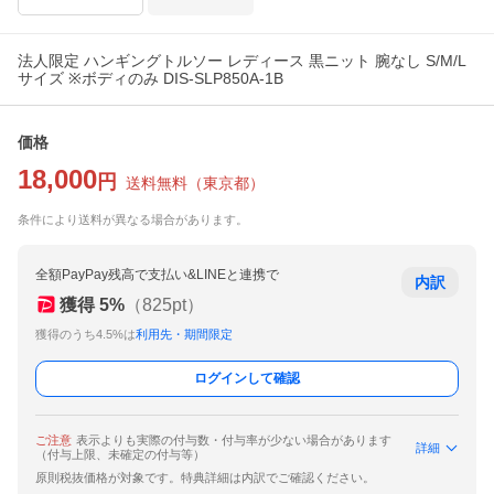
法人限定 ハンギングトルソー レディース 黒ニット 腕なし S/M/L
サイズ ※ボディのみ DIS-SLP850A-1B
価格
18,000
円
送料無料
（
東京都
）
条件により送料が異なる場合があります。
全額PayPay残高で支払い&LINEと連携で
内訳
獲得
5
%
（
825
pt）
獲得のうち4.5%は
利用先・期間限定
ログインして確認
ご注意
表示よりも実際の付与数・付与率が少ない場合があります
詳細
（付与上限、未確定の付与等）
原則税抜価格が対象です。特典詳細は内訳でご確認ください。