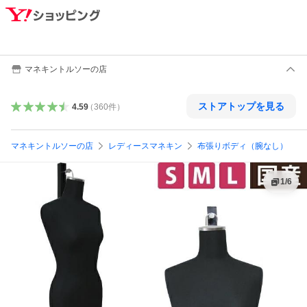
マネキントルソーの店
ストアトップを見る
4.59
（
360
件
）
マネキントルソーの店
レディースマネキン
布張りボディ（腕なし）
1
/
6