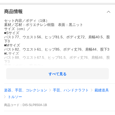
商品情報
セット内容／ボディ（1体）
素材／芯材：ポリエチレン樹脂 表面：黒ニット
サイズ（cm）／
■Sサイズ
バスト77、ウエスト56、ヒップ81.5、ボディ丈72、肩幅40.5、股
下3
■Mサイズ
バスト82、ウエスト61、ヒップ85、ボディ丈76、肩幅44、股下3
■Lサイズ
バスト88、ウエスト67.5、ヒップ91.5、ボディ丈76、肩幅46、股
下3
重量／ボディ・腕 約2kg
ヘッド／H-67 プラスチック ベロアメッキ φ10.2cm
アーム／なし
すべて見る
納期／注文確定後、約4〜6営業日後の発送予定（メーカー受注生
産の為）
注意事項／
楽器、手芸、コレクション
手芸、ハンドクラフト
裁縫道具
●こちらの商品は「法人限定商品」です。
必ず「ご配送先」に法人名（会社名・ショップ名・屋号）をご入
トルソー
力ください。法人名の記載がなく、3営業日以内に確認がとれない
場合はキャンセルさせて頂きます。予めご了承下さい。
商品
コード：
DIS-SLP850A-1B
●こちらの商品は「時間帯指定不可」です。